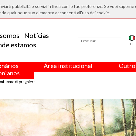
nviarti pubblicità e servizi in linea con le tue preferenze. Se vuoi saperne 
ndo qualunque suo elemento acconsenti all'uso dei cookie.
somos
Notícias
nde estamos
IT
onários
Área institucional
Outros
nianos
i uomo di preghiera