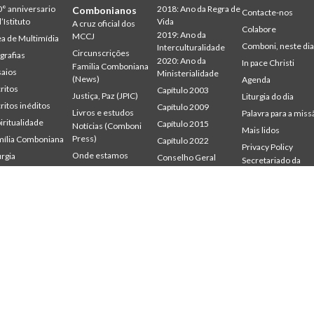
° anniversario
2018: Ano da Regra de
Combonianos
Contacte-nos
l’Istituto
Vida
A cruz oficial dos
Colabore
2019: Ano da
MCCJ
a de Multimídia
Comboni, neste di
Interculturalidade
Circunscrições
grafias
2020: Ano da
In pace Christi
Familia Comboniana
aios
Ministerialidade
(News)
Agenda
ritos
Capítulo 2003
Justiça, Paz (JPIC)
Liturgia do dia
ritos inéditos
Capítulo 2009
Livros e estudos
Palavra para a miss
iritualidade
Capítulo 2015
Notícias (Comboni
Mais lidos
Press)
ília Comboniana
Capítulo 2022
Privacy Policy
Onde estamos
urgia
Conselho Geral
Secretariado da
udium
Gabinete de
Palavra para a Missão
Missão
mbonianum
Comunicação
Quem somos
Intercapitular 2012
Testemunhas
Intercapitular 2018
Intercapitular 2025
Protecção de
menores
Secr. Economia
Secr. Formação
Secr. Missão