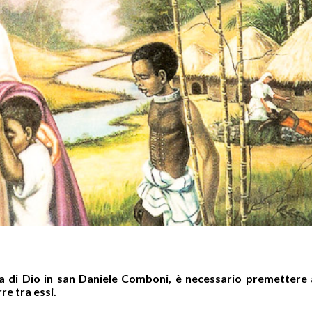
nza di Dio in san Daniele Comboni, è necessario premettere 
re tra essi.