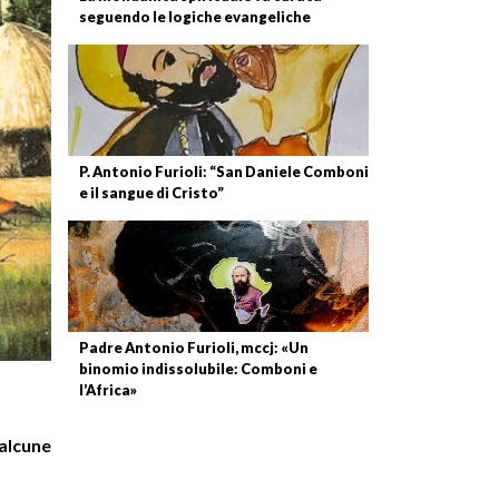
seguendo le logiche evangeliche
P. Antonio Furioli: “San Daniele Comboni
e il sangue di Cristo”
Padre Antonio Furioli, mccj: «Un
binomio indissolubile: Comboni e
l’Africa»
alcune