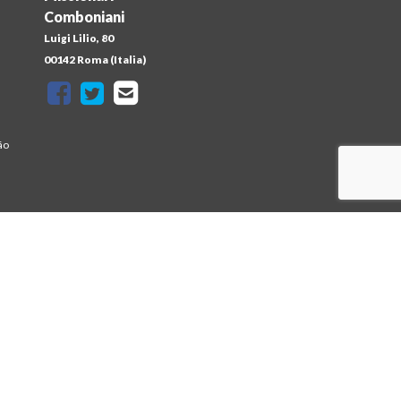
Comboniani
Luigi Lilio, 80
a
00142 Roma (Italia)
ão