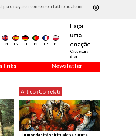
di più o negare il consenso a tutti o ad alcuni
Faça
uma
doação
EN
ES
DE
PT
FR
PL
Clique para
doar
 links
Newsletter
Articoli Correlati
La mondanità spirituale va curata