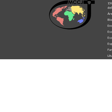
150
del
Áre
Bio
Ens
Esc
Esc
Esp
Fam
Lit
St
Co