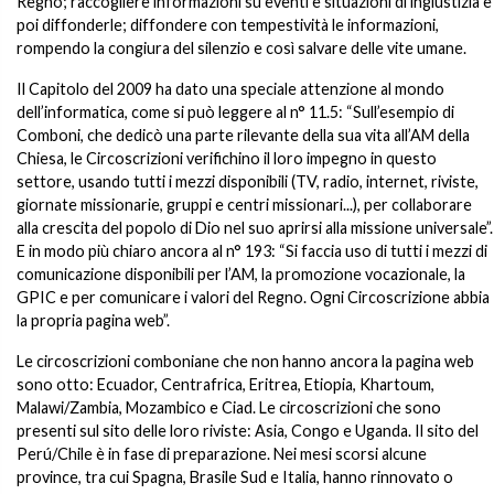
Regno; raccogliere informazioni su eventi e situazioni di ingiustizia e
poi diffonderle; diffondere con tempestività le informazioni,
rompendo la congiura del silenzio e così salvare delle vite umane.
Il Capitolo del 2009 ha dato una speciale attenzione al mondo
dell’informatica, come si può leggere al n° 11.5: “Sull’esempio di
Comboni, che dedicò una parte rilevante della sua vita all’AM della
Chiesa, le Circoscrizioni verifichino il loro impegno in questo
settore, usando tutti i mezzi disponibili (TV, radio, internet, riviste,
giornate missionarie, gruppi e centri missionari...), per collaborare
alla crescita del popolo di Dio nel suo aprirsi alla missione universale”.
E in modo più chiaro ancora al n° 193: “Si faccia uso di tutti i mezzi di
comunicazione disponibili per l’AM, la promozione vocazionale, la
GPIC e per comunicare i valori del Regno. Ogni Circoscrizione abbia
la propria pagina web”.
Le circoscrizioni comboniane che non hanno ancora la pagina web
sono otto: Ecuador, Centrafrica, Eritrea, Etiopia, Khartoum,
Malawi/Zambia, Mozambico e Ciad. Le circoscrizioni che sono
presenti sul sito delle loro riviste: Asia, Congo e Uganda. Il sito del
Perú/Chile è in fase di preparazione. Nei mesi scorsi alcune
province, tra cui Spagna, Brasile Sud e Italia, hanno rinnovato o