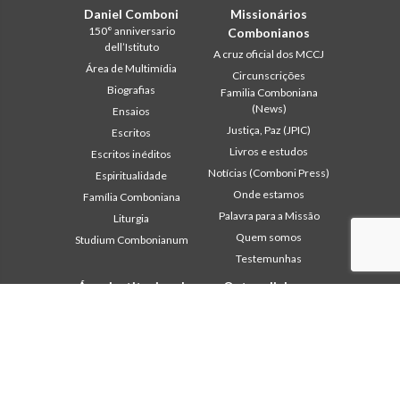
Daniel Comboni
Missionários
150° anniversario
Combonianos
dell’Istituto
A cruz oficial dos MCCJ
Área de Multimídia
Circunscrições
Biografias
Familia Comboniana
(News)
Ensaios
Justiça, Paz (JPIC)
Escritos
Livros e estudos
Escritos inéditos
Notícias (Comboni Press)
Espiritualidade
Onde estamos
Família Comboniana
Palavra para a Missão
Liturgia
Quem somos
Studium Combonianum
Testemunhas
Área institucional
Outros links
2018: Ano da Regra de
Contacte-nos
Vida
Colabore
2019: Ano da
Comboni, neste dia
Interculturalidade
2020: Ano da
In pace Christi
Ministerialidade
Agenda