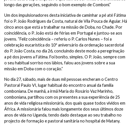
longo das gerações, seguindo o bom exemplo de Comboni.”
Um dos impulsionadores desta iniciativa de caminhar a pé até Fátima
foi o P. João Rodrigues da Costa, natural de Vila Pouca de Aguiar. Há
cinco anos que está a trabalhar na missão de Doba, no Chade. Por
coincidência, o P. João está de férias em Portugal e juntou-se aos
jovens. “Feliz coincidência – referiu o P. Carlos Nunes – foi a
celebração eucarística do 10º aniversário da ordenação sacerdotal
do P. João Costa, no dia 26, concluindo deste modo a peregrinação
a pé dos jovens a Fátima. Foi bonito, simples. O P. João, sempre com
o seu habitual sorriso nos lábios, falou aos jovens sobre a sua
missão em Doba com o coração.”
No dia 27, sábado, mais de duas mil pessoas encheram o Centro
Pastoral Paulo VI, lugar habitual do encontro anual da família
comboniana. De manhã, a irmã Maria do Rosário Vaz Marinho,
comboniana, partilhou com os presentes a sua experiência de 25
anos de vida religiosa missionária, dos quais quase todos vividos em
África. A missionária falou mais longamente dos seus últimos doze
anos de vida no Uganda, tendo dado destaque ao seu trabalho no
projecto de formação e pastoral sanitária no hospital de Matany.