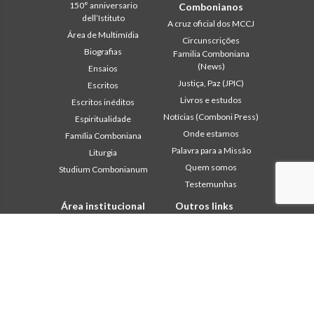
150° anniversario
Combonianos
dell’Istituto
A cruz oficial dos MCCJ
Área de Multimídia
Circunscrições
Biografias
Familia Comboniana
(News)
Ensaios
Justiça, Paz (JPIC)
Escritos
Livros e estudos
Escritos inéditos
Notícias (Comboni Press)
Espiritualidade
Onde estamos
Família Comboniana
Palavra para a Missão
Liturgia
Quem somos
Studium Combonianum
Testemunhas
Área institucional
Outros links
2018: Ano da Regra de
Contacte-nos
Vida
Colabore
2019: Ano da
Comboni, neste dia
Interculturalidade
2020: Ano da
In pace Christi
Ministerialidade
Agenda
Capítulo 2003
Liturgia do dia