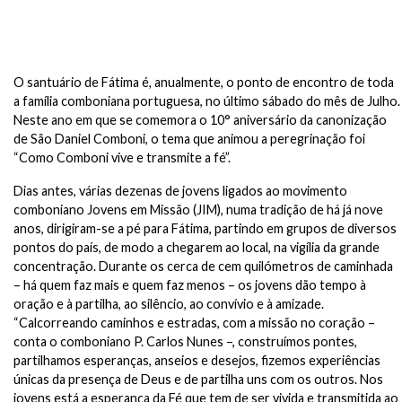
O santuário de Fátima é, anualmente, o ponto de encontro de toda
a família comboniana portuguesa, no último sábado do mês de Julho.
Neste ano em que se comemora o 10° aniversário da canonização
de São Daniel Comboni, o tema que animou a peregrinação foi
“Como Comboni vive e transmite a fé”.
Dias antes, várias dezenas de jovens ligados ao movimento
comboniano Jovens em Missão (JIM), numa tradição de há já nove
anos, dirigiram-se a pé para Fátima, partindo em grupos de diversos
pontos do país, de modo a chegarem ao local, na vigília da grande
concentração. Durante os cerca de cem quilómetros de caminhada
– há quem faz mais e quem faz menos – os jovens dão tempo à
oração e à partilha, ao silêncio, ao convívio e à amizade.
“Calcorreando caminhos e estradas, com a missão no coração –
conta o comboniano P. Carlos Nunes –, construímos pontes,
partilhamos esperanças, anseios e desejos, fizemos experiências
únicas da presença de Deus e de partilha uns com os outros. Nos
jovens está a esperança da Fé que tem de ser vivida e transmitida ao