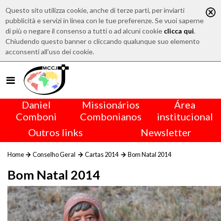
Questo sito utilizza cookie, anche di terze parti, per inviarti
pubblicità e servizi in linea con le tue preferenze. Se vuoi saperne
di più o negare il consenso a tutti o ad alcuni cookie
clicca qui
.
Chiudendo questo banner o cliccando qualunque suo elemento
acconsenti all'uso dei cookie.
Daniel
Missionários
Área
Comboni
Combonianos
institucional
Outros links
Newsletter
Home
Conselho Geral
Cartas 2014
Bom Natal 2014
Bom Natal 2014