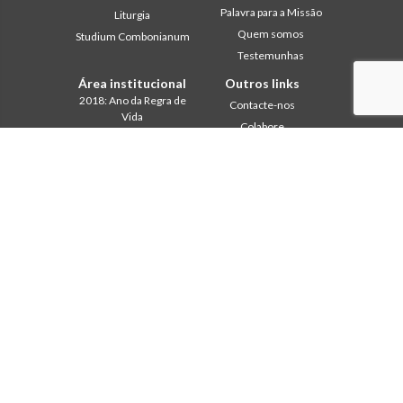
Palavra para a Missão
Liturgia
Quem somos
Studium Combonianum
Testemunhas
Área institucional
Outros links
2018: Ano da Regra de
Contacte-nos
Vida
Colabore
2019: Ano da
Comboni, neste dia
Interculturalidade
2020: Ano da
In pace Christi
Ministerialidade
Agenda
Capítulo 2003
Liturgia do dia
Capítulo 2009
Palavra para a missão
Capítulo 2015
Mais lidos
Capítulo 2022
Privacy Policy
Conselho Geral
Secretariado da Missão
Gabinete de Comunicação
Intercapitular 2012
Intercapitular 2018
Intercapitular 2025
Protecção de menores