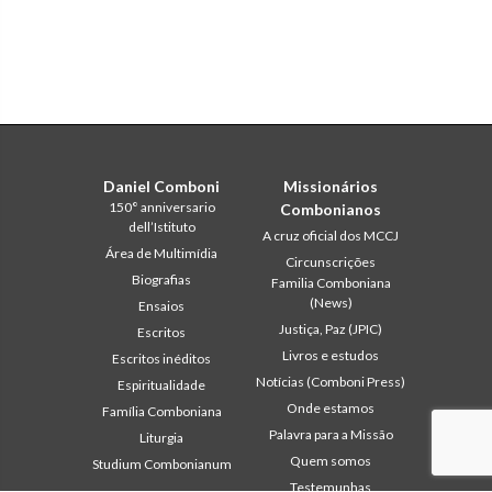
Daniel Comboni
Missionários
150° anniversario
Combonianos
dell’Istituto
A cruz oficial dos MCCJ
Área de Multimídia
Circunscrições
Biografias
Familia Comboniana
(News)
Ensaios
Justiça, Paz (JPIC)
Escritos
Livros e estudos
Escritos inéditos
Notícias (Comboni Press)
Espiritualidade
Onde estamos
Família Comboniana
Palavra para a Missão
Liturgia
Quem somos
Studium Combonianum
Testemunhas