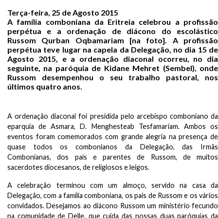
Terça-feira, 25 de Agosto 2015
A família comboniana da Eritreia celebrou a profissão
perpétua e a ordenação de diácono do escolástico
Russom Qurban Oqbamariam [na foto]. A profissão
perpétua teve lugar na capela da Delegação, no dia 15 de
Agosto 2015, e a ordenação diaconal ocorreu, no dia
seguinte, na paróquia de Kidane Mehret (Sembel), onde
Russom desempenhou o seu trabalho pastoral, nos
últimos quatro anos.
A ordenação diaconal foi presidida pelo arcebispo comboniano da
eparquia de Asmara, D. Menghesteab Tesfamariam. Ambos os
eventos foram comemorados com grande alegria na presença de
quase todos os combonianos da Delegação, das Irmãs
Combonianas, dos pais e parentes de Russom, de muitos
sacerdotes diocesanos, de religiosos e leigos.
A celebração terminou com um almoço, servido na casa da
Delegação, com a família comboniana, os pais de Russom e os vários
convidados. Desejamos ao diácono Russom um ministério fecundo
na comunidade de Delle, que cuida das nossas duas paróquias da