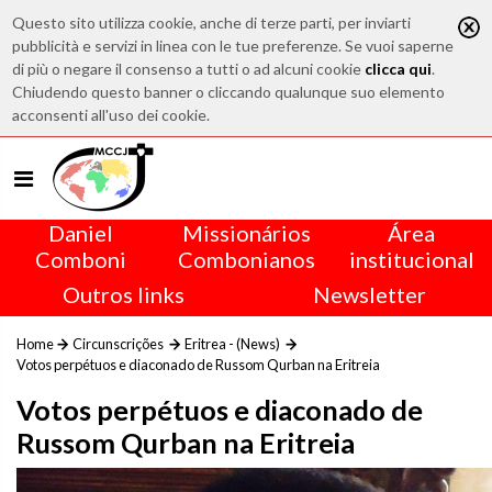
Questo sito utilizza cookie, anche di terze parti, per inviarti
pubblicità e servizi in linea con le tue preferenze. Se vuoi saperne
di più o negare il consenso a tutti o ad alcuni cookie
clicca qui
.
Chiudendo questo banner o cliccando qualunque suo elemento
acconsenti all'uso dei cookie.
Daniel
Missionários
Área
Comboni
Combonianos
institucional
Outros links
Newsletter
Home
Circunscrições
Eritrea - (News)
Votos perpétuos e diaconado de Russom Qurban na Eritreia
Votos perpétuos e diaconado de
Russom Qurban na Eritreia