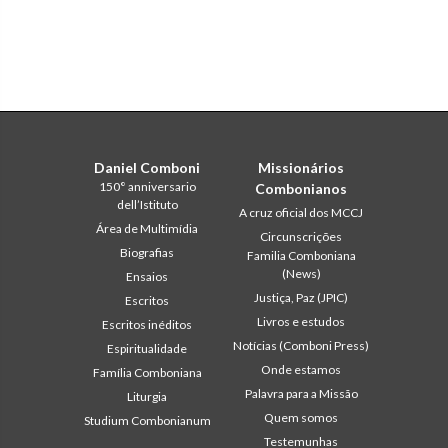
Daniel Comboni
Missionários
150° anniversario
Combonianos
dell’Istituto
A cruz oficial dos MCCJ
Área de Multimídia
Circunscrições
Biografias
Familia Comboniana
(News)
Ensaios
Justiça, Paz (JPIC)
Escritos
Livros e estudos
Escritos inéditos
Notícias (Comboni Press)
Espiritualidade
Onde estamos
Família Comboniana
Palavra para a Missão
Liturgia
Quem somos
Studium Combonianum
Testemunhas