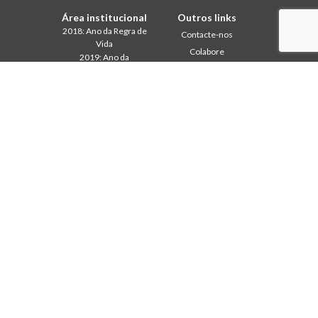
Área institucional
Outros links
2018: Ano da Regra de
Contacte-nos
Vida
Colabore
2019: Ano da
Comboni, neste dia
Interculturalidade
2020: Ano da
In pace Christi
Ministerialidade
Agenda
Capítulo 2003
Liturgia do dia
Capítulo 2009
Palavra para a missão
Capítulo 2015
Mais lidos
Capítulo 2022
Privacy Policy
Conselho Geral
Secretariado da Missão
Gabinete de Comunicação
Intercapitular 2012
Intercapitular 2018
Intercapitular 2025
Protecção de menores
Secr. Economia
Secr. Formação
Secr. Missão