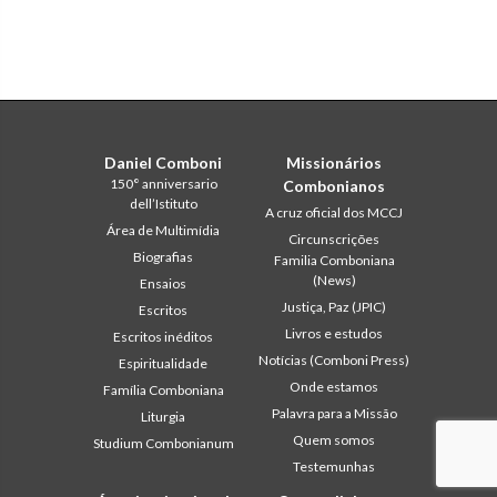
Daniel Comboni
Missionários
150° anniversario
Combonianos
dell’Istituto
A cruz oficial dos MCCJ
Área de Multimídia
Circunscrições
Biografias
Familia Comboniana
(News)
Ensaios
Justiça, Paz (JPIC)
Escritos
Livros e estudos
Escritos inéditos
Notícias (Comboni Press)
Espiritualidade
Onde estamos
Família Comboniana
Palavra para a Missão
Liturgia
Quem somos
Studium Combonianum
Testemunhas