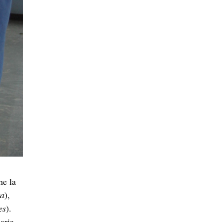
he la
ra
),
es
).
aria.