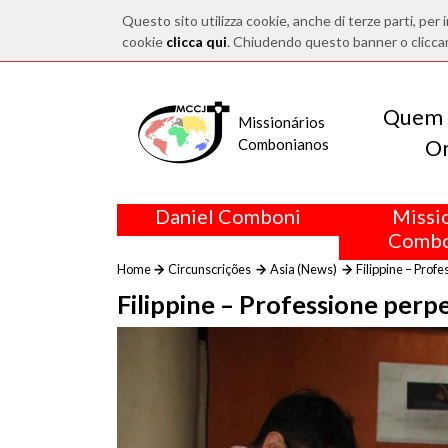
Questo sito utilizza cookie, anche di terze parti, per i
cookie
clicca qui
. Chiudendo questo banner o clicca
Quem 
Missionários
O
Combonianos
Daniel Comboni
Missi
Combo
Home
Circunscrições
Asia (News)
Filippine – Prof
Filippine – Professione per