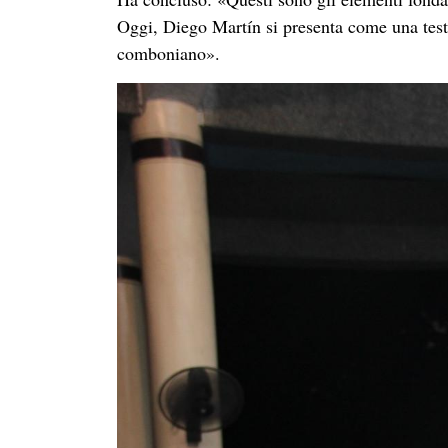
Oggi, Diego Martín si presenta come una test
comboniano».
P. Aguilar Sá
nchez V
íctor Manuel, mccj