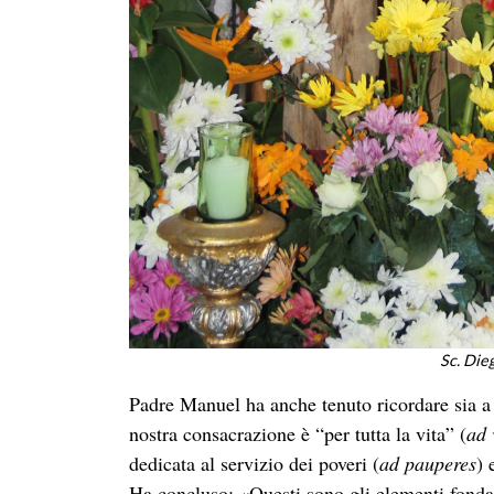
Sc. Die
Padre Manuel ha anche tenuto ricordare sia a D
nostra consacrazione è “per tutta la vita” (
ad 
dedicata al servizio dei poveri (
ad pauperes
) 
Ha concluso: «Questi sono gli elementi fondam