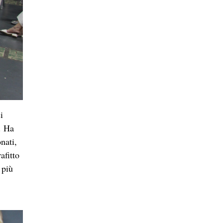
i
. Ha
nati,
afitto
 più