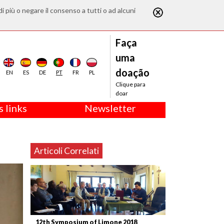
di più o negare il consenso a tutti o ad alcuni
Faça
uma
doação
EN
ES
DE
PT
FR
PL
Clique para
doar
 links
Newsletter
Articoli Correlati
12th Symposium of Limone 2018