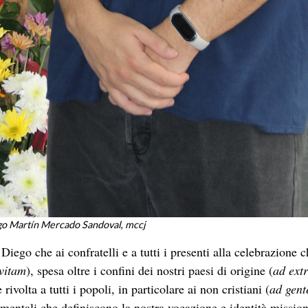
go Martín Mercado Sandoval
,
mccj
iego che ai confratelli e a tutti i presenti alla celebrazione c
vitam
), spesa oltre i confini dei nostri paesi di origine (
ad ext
e rivolta a tutti i popoli, in particolare ai non cristiani (
ad gent
entali che definiscono la nostra vocazione e identità mission