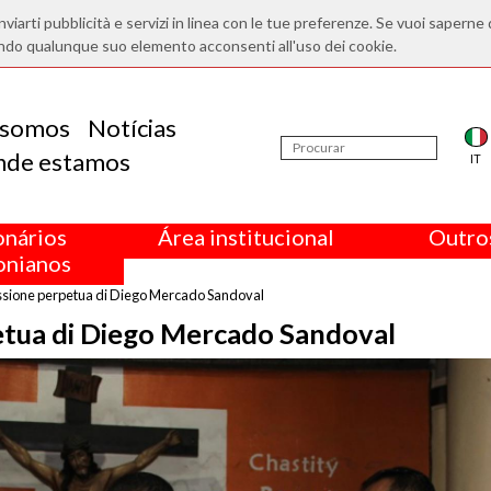
nviarti pubblicità e servizi in linea con le tue preferenze. Se vuoi saperne 
ndo qualunque suo elemento acconsenti all'uso dei cookie.
somos
Notícias
nde estamos
IT
onários
Área institucional
Outros
nianos
essione perpetua di Diego Mercado Sandoval
petua di Diego Mercado Sandoval