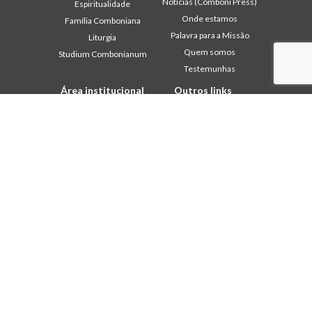
Notícias (Comboni Press)
Espiritualidade
Onde estamos
Família Comboniana
Palavra para a Missão
Liturgia
Quem somos
Studium Combonianum
Testemunhas
Área institucional
Outros links
2018: Ano da Regra de
Contacte-nos
Vida
Colabore
2019: Ano da
Comboni, neste dia
Interculturalidade
2020: Ano da
In pace Christi
Ministerialidade
Agenda
Capítulo 2003
Liturgia do dia
Capítulo 2009
Palavra para a missão
Capítulo 2015
Mais lidos
Capítulo 2022
Privacy Policy
Conselho Geral
Secretariado da Missão
Gabinete de Comunicação
Intercapitular 2012
Intercapitular 2018