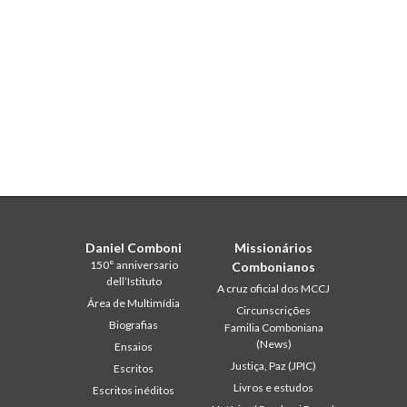
Daniel Comboni
Missionários
150° anniversario
Combonianos
dell’Istituto
A cruz oficial dos MCCJ
Área de Multimídia
Circunscrições
Biografias
Familia Comboniana
(News)
Ensaios
Justiça, Paz (JPIC)
Escritos
Livros e estudos
Escritos inéditos