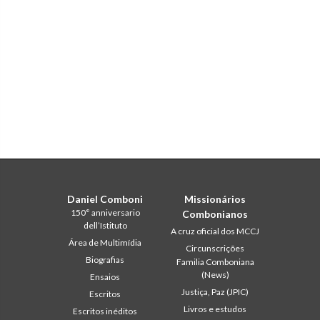
Daniel Comboni
Missionários
150° anniversario
Combonianos
dell’Istituto
A cruz oficial dos MCCJ
Área de Multimídia
Circunscrições
Biografias
Familia Comboniana
(News)
Ensaios
Justiça, Paz (JPIC)
Escritos
Livros e estudos
Escritos inéditos