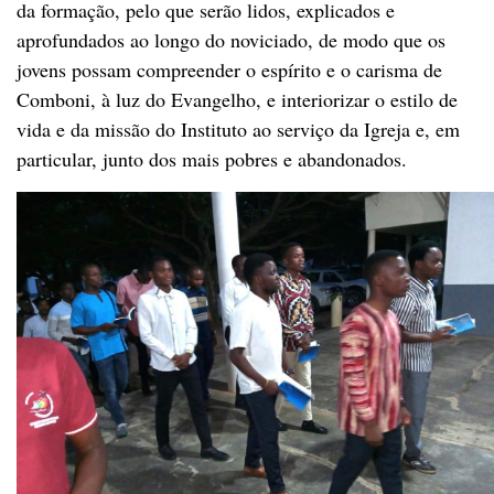
da formação, pelo que serão lidos, explicados e
aprofundados ao longo do noviciado, de modo que os
jovens possam compreender o espírito e o carisma de
Comboni, à luz do Evangelho, e interiorizar o estilo de
vida e da missão do Instituto ao serviço da Igreja e, em
particular, junto dos mais pobres e abandonados.
Por fim, não faltaram os agradecimentos, de modo especial
ao Conselho geral e aos superiores das circunscrições da
África anglófona (APDESAM) pela confiança e pelo apoio
que tornaram possível a reabertura do noviciado em