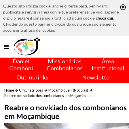
Questo sito utilizza cookie, anche di terze parti, per inviarti
pubblicità e servizi in linea con le tue preferenze. Se vuoi saperne
di più o negare il consenso a tutti o ad alcuni cookie
clicca qui
.
Chiudendo questo banner o cliccando qualunque suo elemento
acconsenti all'uso dei cookie.
Daniel
Missionários
Área
Comboni
Combonianos
institucional
Outros links
Newsletter
Home
Circunscrições
Moçambique – (Notícias)
Reabre o noviciado dos combonianos em Moçambique
Reabre o noviciado dos combonianos
em Moçambique