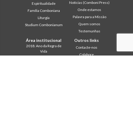
Notícias (Comboni Press)
Espiritualidade
Onde estamos
Família Comboniana
Palavra para a Missão
Liturgia
Quem somos
Studium Combonianum
Testemunhas
Área institucional
Outros links
2018: Ano da Regra de
Contacte-nos
Vida
Colabore
2019: Ano da
Comboni, neste dia
Interculturalidade
2020: Ano da
In pace Christi
Ministerialidade
Agenda
Capítulo 2003
Liturgia do dia
Capítulo 2009
Palavra para a missão
Capítulo 2015
Mais lidos
Capítulo 2022
Privacy Policy
Conselho Geral
Secretariado da Missão
Gabinete de Comunicação
Intercapitular 2012
Intercapitular 2018