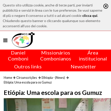
Questo sito utilizza cookie, anche di terze parti, per inviarti
pubblicità e servizi in linea con le tue preferenze. Se vuoi saperne
di più o negare il consenso a tutti o ad alcuni cookie
clicca qui
.
Chiudendo questo banner o cliccando qualunque suo elemento
acconsenti all'uso dei cookie.
Daniel
Missionários
Área
Comboni
Combonianos
institucional
Outros links
Newsletter
Home
Circunscrições
Ethiopia - (News)
Etiópia: Uma escola para os Gumuz
Etiópia: Uma escola para os Gumuz