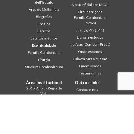
dell’Istituto
A cruz oficial dos MCCJ
Área de Multimídia
Circunscrições
Biografias
Familia Comboniana
(News)
Ensaios
Justiça, Paz (JPIC)
Escritos
Livros e estudos
Escritos inéditos
Notícias (Comboni Press)
Espiritualidade
Onde estamos
Família Comboniana
Palavra para a Missão
Liturgia
Quem somos
Studium Combonianum
Testemunhas
Área institucional
Outros links
2018: Ano da Regra de
Contacte-nos
Vida
Colabore
2019: Ano da
Comboni, neste dia
Interculturalidade
2020: Ano da
In pace Christi
Ministerialidade
Agenda
Capítulo 2003
Liturgia do dia
Capítulo 2009
Palavra para a missão