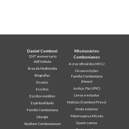
Daniel Comboni
Missionários
150° anniversario
Combonianos
dell’Istituto
A cruz oficial dos MCCJ
Área de Multimídia
Circunscrições
Biografias
Familia Comboniana
(News)
Ensaios
Justiça, Paz (JPIC)
Escritos
Livros e estudos
Escritos inéditos
Notícias (Comboni Press)
Espiritualidade
Onde estamos
Família Comboniana
Palavra para a Missão
Liturgia
Quem somos
Studium Combonianum