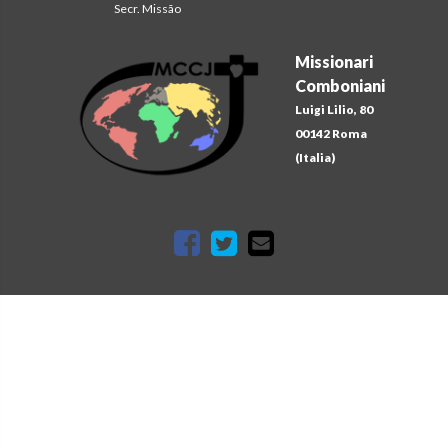
Secr. Missão
Missionari
Comboniani
Luigi Lilio, 80
00142 Roma
(Italia)