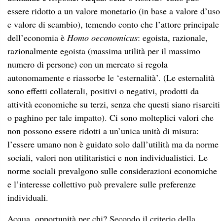
l’essere umano non è guidato solo dall’utilità ma da norme
sociali, valori non utilitaristici e non individualistici. Le
norme sociali prevalgono sulle considerazioni economiche
e l’interesse collettivo può prevalere sulle preferenze
individuali.
Acqua, opportunità per chi? Secondo il criterio della
giustizia distributiva, la crisi idrica è un’opportunità, ma
non per tutti ed è evidente la disuguaglianza economica e
l’accesso alla risorsa è legato al reddito. C’è una
disuguaglianza geografica: Nord vs Sud globale; una
disuguaglianza di potere: chi ha creato la crisi ora decide
come gestirla, chi subisce la crisi non ha potere
decisionale. L’Acqua è un bene comune? L’acqua non è una
risorsa, ma una condizione per la vita: un bene comune
globale, non una merce. Nella prospettiva dei
commons
:
beni comuni, risorse condivise): l’accesso all’acqua è un