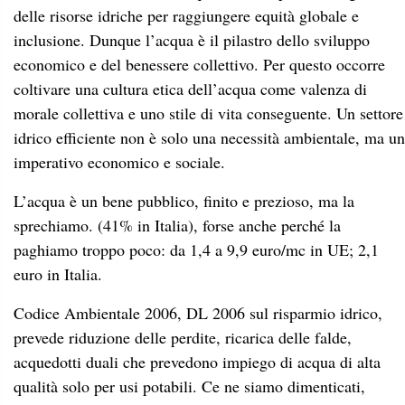
paghiamo troppo poco: da 1,4 a 9,9 euro/mc in UE; 2,1
euro in Italia.
Codice Ambientale 2006, DL 2006 sul risparmio idrico,
prevede riduzione delle perdite, ricarica delle falde,
acquedotti duali che prevedono impiego di acqua di alta
qualità solo per usi potabili. Ce ne siamo dimenticati,
anche perché queste norme non prevedono sanzioni. I
rimedi proposti dalla buona tecnica sono altrettanto chiari:
protezione delle riserve negli acquiferi; raccolta dell’acqua
piovana (in invasi e in falda) per usi agricoli e industriali
(ma anche civili); distrettualizzazione delle reti
per
controllo intelligente di pressioni e flussi, potenziamento
del trattamento acque usate e riutilizzo.
In sintesi, accogliere i limiti delle risorse idriche, tenendo
conto dei fabbisogni emergenti (data center, idrogeno
verde, lavaggio strade, irrigazione verde pubblico): dalla