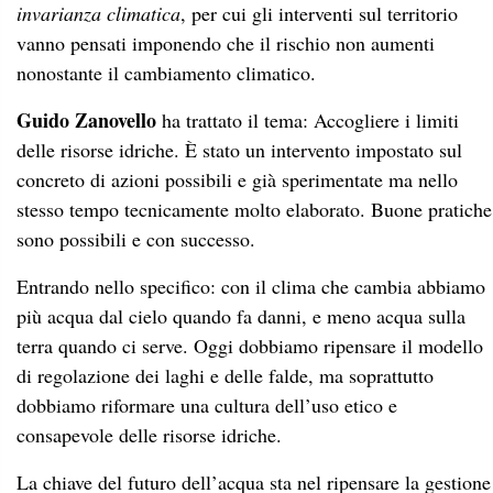
più acqua dal cielo quando fa danni, e meno acqua sulla
terra quando ci serve. Oggi dobbiamo ripensare il modello
di regolazione dei laghi e delle falde, ma soprattutto
dobbiamo riformare una cultura dell’uso etico e
consapevole delle risorse idriche.
La chiave del futuro dell’acqua sta nel ripensare la gestione
delle risorse idriche per raggiungere equità globale e
inclusione. Dunque l’acqua è il pilastro dello sviluppo
economico e del benessere collettivo. Per questo occorre
coltivare una cultura etica dell’acqua come valenza di
morale collettiva e uno stile di vita conseguente. Un settore
idrico efficiente non è solo una necessità ambientale, ma un
imperativo economico e sociale.
L’acqua è un bene pubblico, finito e prezioso, ma la
sprechiamo. (41% in Italia), forse anche perché la