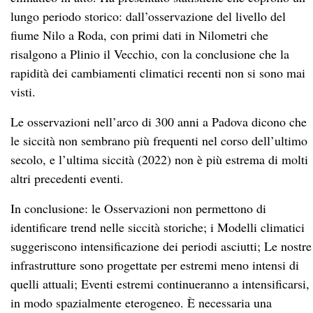
In conclusione: le Osservazioni non permettono di
identificare trend nelle siccità storiche; i Modelli climatici
suggeriscono intensificazione dei periodi asciutti; Le nostre
infrastrutture sono progettate per estremi meno intensi di
quelli attuali; Eventi estremi continueranno a intensificarsi,
in modo spazialmente eterogeneo. È necessaria una
invarianza climatica
, per cui gli interventi sul territorio
vanno pensati imponendo che il rischio non aumenti
nonostante il cambiamento climatico.
Guido Zanovello
ha trattato il tema: Accogliere i limiti
delle risorse idriche. È stato un intervento impostato sul
concreto di azioni possibili e già sperimentate ma nello
stesso tempo tecnicamente molto elaborato. Buone pratiche
sono possibili e con successo.
Entrando nello specifico: con il clima che cambia abbiamo