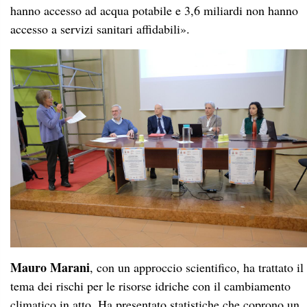
hanno accesso ad acqua potabile e 3,6 miliardi non hanno
accesso a servizi sanitari affidabili».
Mauro Marani
, con un approccio scientifico, ha trattato il
tema dei rischi per le risorse idriche con il cambiamento
climatico in atto. Ha presentato statistiche che coprono un
lungo periodo storico: dall’osservazione del livello del
fiume Nilo a Roda, con primi dati in Nilometri che
risalgono a Plinio il Vecchio, con la conclusione che la
rapidità dei cambiamenti climatici recenti non si sono mai
visti.
Le osservazioni nell’arco di 300 anni a Padova dicono che
le siccità non sembrano più frequenti nel corso dell’ultimo
secolo, e l’ultima siccità (2022) non è più estrema di molti
altri precedenti eventi.