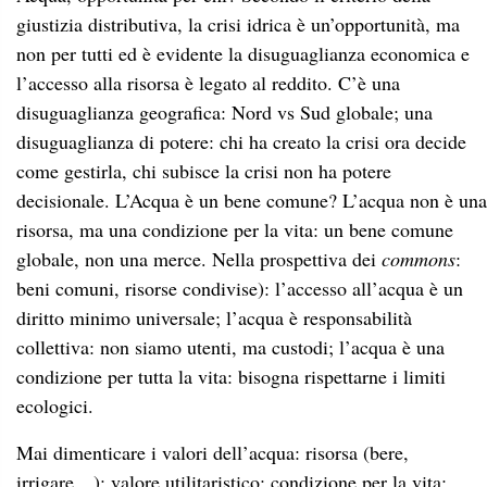
diritto minimo universale; l’acqua è responsabilità
collettiva: non siamo utenti, ma custodi; l’acqua è una
condizione per tutta la vita: bisogna rispettarne i limiti
ecologici.
Mai dimenticare i valori dell’acqua: risorsa (bere,
irrigare…): valore utilitaristico; condizione per la vita:
valore intrinseco; identità, comunità, cultura: valore
relazionale: Non sempre questi valori sono comparabili,
intercambiabili, riducibili gli uni agli altri. Questi valori
non hanno un prezzo monetario, se li perdiamo non
possiamo compensarli.
Il problema non è l’acqua. L’acqua è un caso limite:
racchiude le storture del nostro sistema socioeconomico.
La crisi idrica (ambientale) mostra che: non tutto può
essere ridotto a merce, non tutto è sostituibile, questioni