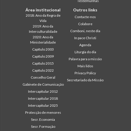
Testemunhas
Área institucional
Outros links
2018: Ano da Regra de
Contacte-nos
Vida
Colabore
2019: Ano da
Comboni, neste dia
Interculturalidade
2020: Ano da
In pace Christi
Ministerialidade
Agenda
Capítulo 2003
Liturgia do dia
Capítulo 2009
Palavra para a missão
Capítulo 2015
Mais lidos
Capítulo 2022
Privacy Policy
Conselho Geral
Secretariado da Missão
Gabinete de Comunicação
Intercapitular 2012
Intercapitular 2018
Intercapitular 2025
Protecção de menores
Secr. Economia
Secr. Formação