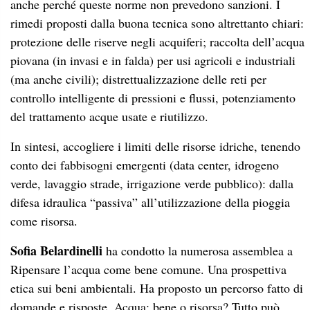
difesa idraulica “passiva” all’utilizzazione della pioggia
come risorsa.
Sofia Belardinelli
ha condotto la numerosa assemblea a
Ripensare l’acqua come bene comune. Una prospettiva
etica sui beni ambientali. Ha proposto un percorso fatto di
domande e risposte. Acqua: bene o risorsa? Tutto può
essere ridotto a un valore monetario (in base a valore d’uso
e valore di scambio), temendo conto che l’attore principale
dell’economia è
Homo oeconomicus
: egoista, razionale,
razionalmente egoista (massima utilità per il massimo
numero di persone) con un mercato si regola
autonomamente e riassorbe le ‘esternalità’. (
Le esternalità
sono effetti collaterali, positivi o negativi, prodotti da
attività economiche su terzi, senza che questi siano risarciti
o paghino per tale impatto). Ci sono molteplici valori che
non possono essere ridotti a un’unica unità di misura: