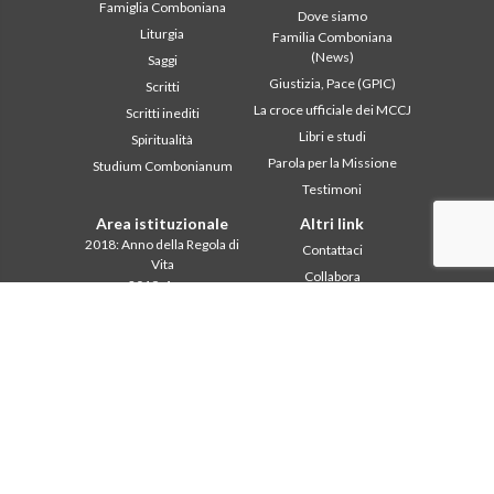
Famiglia Comboniana
Dove siamo
Liturgia
Familia Comboniana
(News)
Saggi
Giustizia, Pace (GPIC)
Scritti
La croce ufficiale dei MCCJ
Scritti inediti
Libri e studi
Spiritualità
Parola per la Missione
Studium Combonianum
Testimoni
Area istituzionale
Altri link
2018: Anno della Regola di
Contattaci
Vita
Collabora
2019: Anno
Comboni, in questo giorno
dell’Interculturalità
2020: Anno della
In pace Christi
ministerialitá
Agenda
Capitolo 2003
Liturgia del giorno
Capitolo 2009
Parola per la missione
Capitolo 2015
Più letti
Capitolo 2022
Privacy Policy
Consiglio Generale
Segretariato della