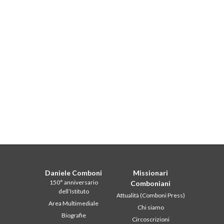
Daniele Comboni
Missionari
150° anniversario
Comboniani
dell’Istituto
Attualità (Comboni Press)
Area Multimediale
Chi siamo
Biografie
Circoscrizioni