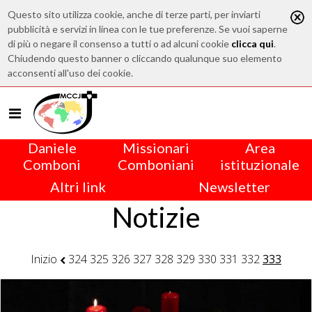
Questo sito utilizza cookie, anche di terze parti, per inviarti
pubblicità e servizi in linea con le tue preferenze. Se vuoi saperne
di più o negare il consenso a tutti o ad alcuni cookie
clicca qui
.
Chiudendo questo banner o cliccando qualunque suo elemento
acconsenti all'uso dei cookie.
Daniele
Missionari
Area
Comboni
Comboniani
istituzionale
Altri link
Newsletter
Notizie
Inizio
324
325
326
327
328
329
330
331
332
333