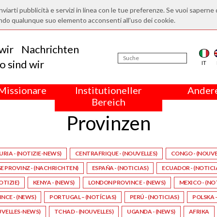
nviarti pubblicità e servizi in linea con le tue preferenze. Se vuoi saperne 
ndo qualunque suo elemento acconsenti all'uso dei cookie.
wir
Nachrichten
 sind wir
IT
Missionare
Institutioneller
Andere
Bereich
Provinzen
URIA - (NOTIZIE-NEWS)
CENTRAFRIQUE - (NOUVELLES)
CONGO - (NOUVE
 PROVINZ - (NACHRICHTEN)
ESPAÑA - (NOTICIAS)
ECUADOR - (NOTICI
NOTIZIE)
KENYA - (NEWS)
LONDON PROVINCE - (NEWS)
MEXICO - (NO
CE - (NEWS)
PORTUGAL – (NOTÍCIAS)
PERÚ - (NOTICIAS)
POLSKA –
UVELLES-NEWS)
TCHAD - (NOUVELLES)
UGANDA - (NEWS)
AFRIKA