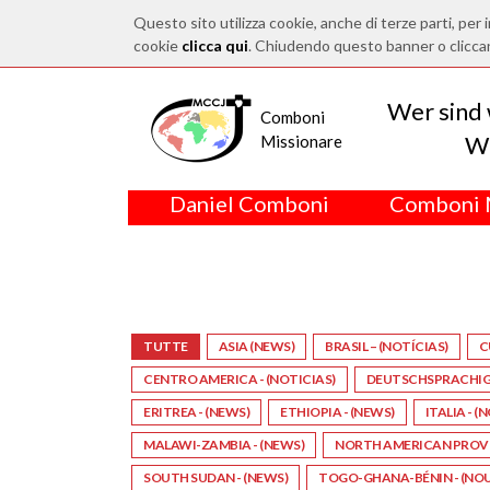
Questo sito utilizza cookie, anche di terze parti, per i
cookie
clicca qui
. Chiudendo questo banner o clicca
Wer sind 
Comboni
Wo
Missionare
Daniel Comboni
Comboni 
TUTTE
ASIA (NEWS)
BRASIL – (NOTÍCIAS)
C
CENTRO AMERICA - (NOTICIAS)
DEUTSCHSPRACHIGE
ERITREA - (NEWS)
ETHIOPIA - (NEWS)
ITALIA - (
MALAWI-ZAMBIA - (NEWS)
NORTH AMERICAN PROVIN
SOUTH SUDAN - (NEWS)
TOGO-GHANA-BÉNIN - (NO