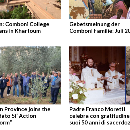
n: Comboni College
Gebetsmeinung der
ens in Khartoum
Comboni Familie: Juli 2
an Province joins the
Padre Franco Moretti
ato Si’ Action
celebra con gratitudine 
form”
suoi 50 anni di sacerdo