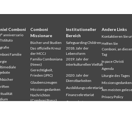
niel Comboni
Comboni
Institutioneller
Andere Links
° anniversario
Missionare
Bereich
Kontaktieren Sie u
l’Istituto
Bücher und Studien
Safeguarding Children
Helfen Sie
grafie
Das offizielle Kreuz
2018: Jahr der
Comboni, an dies
der MCCJ
Lebensform
boni Familie
Tag
Familia Comboniana
2019: Jahr der
urgie
In pace Christi
(News)
interkulturellen Vielfalt
timediale
Agenda
Gerechtigkeit,
gebote
Frieden (JPIC)
2020: Jahr der
Liturgie des Tages
chbücher
Dienstbarkeiten
Glaubenszeugen
Missionsgedanken
riften
Ausbildungssekretariat
Missionsgedanken
Am meisten geles
itualität
Finanzsekretariat
Nachrichten
Privacy Policy
udium
(Comboni Press)
Generalrat
Missions-Sekretari
mbonianum
Provinzen
Interkapitulare 2012
eröffentlichte
Wer sind wir?
riften
Interkapitulare 2018
Wo sind wir
Interkapitulare 2025
Kapitel 2003