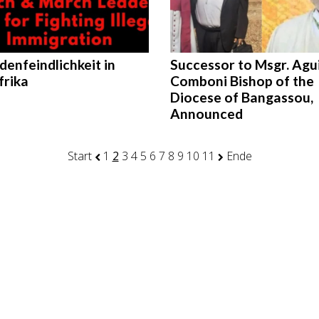
enfeindlichkeit in
Successor to Msgr. Agui
frika
Comboni Bishop of the
Diocese of Bangassou,
Announced
Start
1
2
3
4
5
6
7
8
9
10
11
Ende