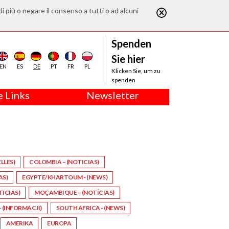
di più o negare il consenso a tutti o ad alcuni
Spenden
Sie hier
EN
ES
DE
PT
FR
PL
Klicken Sie, um zu
spenden
 Links
Newsletter
LLES)
COLOMBIA – (NOTICIAS)
AS)
EGYPTE/KHARTOUM - (NEWS)
TICIAS)
MOÇAMBIQUE – (NOTÍCIAS)
 (INFORMACJI)
SOUTH AFRICA - (NEWS)
AMERIKA
EUROPA