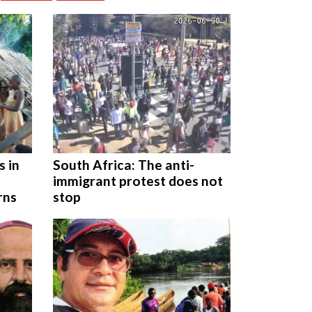
s in
South Africa: The anti-
immigrant protest does not
rns
stop