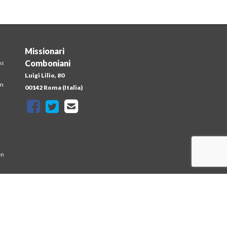
Missionari
Comboniani
ns
Luigi Lilio, 80
em
00142 Roma (Italia)
en
at