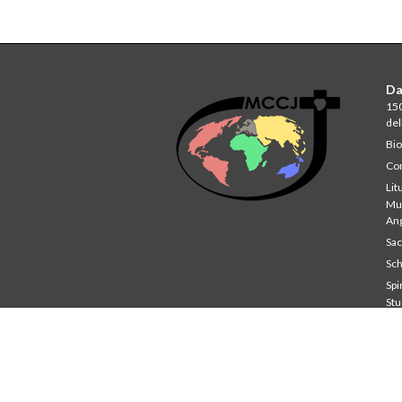
Da
150
del
Bio
Com
Lit
Mul
An
Sa
Sch
Spir
St
Co
Unv
Sch