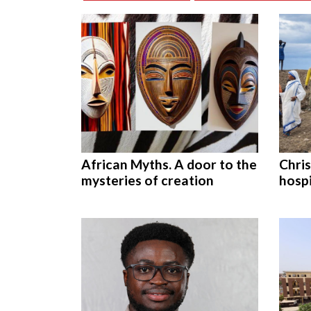
African Myths. A door to the
Chris
mysteries of creation
hospi