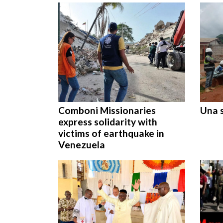
Comboni Missionaries
Una s
express solidarity with
victims of earthquake in
Venezuela