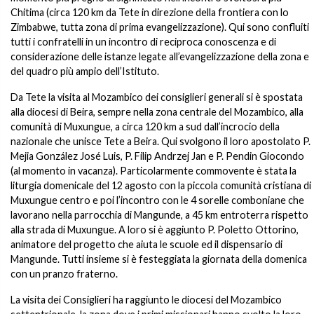
Chitima (circa 120 km da Tete in direzione della frontiera con lo
Zimbabwe, tutta zona di prima evangelizzazione). Qui sono confluiti
tutti i confratelli in un incontro di reciproca conoscenza e di
considerazione delle istanze legate all’evangelizzazione della zona e
del quadro più ampio dell’Istituto.
Da Tete la visita al Mozambico dei consiglieri generali si è spostata
alla diocesi di Beira, sempre nella zona centrale del Mozambico, alla
comunità di Muxungue, a circa 120 km a sud dall’incrocio della
nazionale che unisce Tete a Beira. Qui svolgono il loro apostolato P.
Mejia González José Luis, P. Filip Andrzej Jan e P. Pendin Giocondo
(al momento in vacanza). Particolarmente commovente è stata la
liturgia domenicale del 12 agosto con la piccola comunità cristiana di
Muxungue centro e poi l’incontro con le 4 sorelle comboniane che
lavorano nella parrocchia di Mangunde, a 45 km entroterra rispetto
alla strada di Muxungue. A loro si è aggiunto P. Poletto Ottorino,
animatore del progetto che aiuta le scuole ed il dispensario di
Mangunde. Tutti insieme si è festeggiata la giornata della domenica
con un pranzo fraterno.
La visita dei Consiglieri ha raggiunto le diocesi del Mozambico