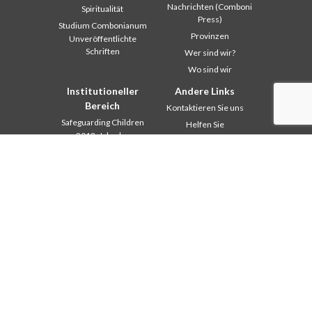
Nachrichten (Comboni
Spiritualität
Press)
Studium Combonianum
Provinzen
Unveröffentlichte
Schriften
Wer sind wir?
Wo sind wir
Institutioneller
Andere Links
Bereich
Kontaktieren Sie uns
Safeguarding Children
Helfen Sie
2018: Jahr der
Comboni, an diesem Tag
Lebensform
In pace Christi
2019: Jahr der
interkulturellen Vielfalt
Agenda
2020: Jahr der
Liturgie des Tages
Dienstbarkeiten
Missionsgedanken
Ausbildungssekretariat
Am meisten gelesen
Finanzsekretariat
Privacy Policy
Generalrat
Missions-Sekretariat
Interkapitulare 2012
Interkapitulare 2018
Interkapitulare 2025