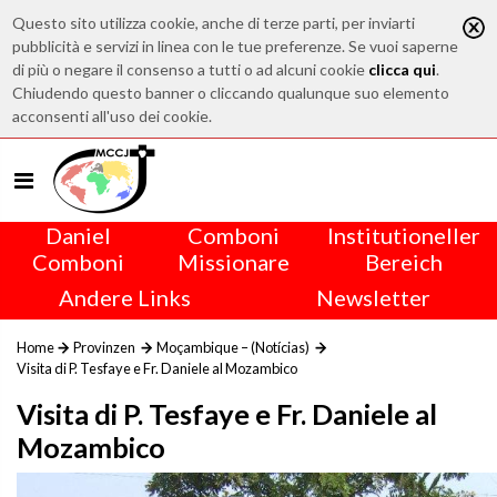
Questo sito utilizza cookie, anche di terze parti, per inviarti
pubblicità e servizi in linea con le tue preferenze. Se vuoi saperne
di più o negare il consenso a tutti o ad alcuni cookie
clicca qui
.
Chiudendo questo banner o cliccando qualunque suo elemento
acconsenti all'uso dei cookie.
Daniel
Comboni
Institutioneller
Comboni
Missionare
Bereich
Andere Links
Newsletter
Home
Provinzen
Moçambique – (Notícias)
Visita di P. Tesfaye e Fr. Daniele al Mozambico
Visita di P. Tesfaye e Fr. Daniele al
Mozambico