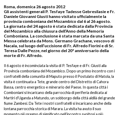
Roma, domenica 26 agosto 2012
Gli assistenti generali P. Tesfaye Tadesse Gebresilasie e Fr.
Daniele Giovanni Giusti hanno visitato ufficialmente la
provincia comboniana del Mozambico dal 6 al 26 agosto.
La giornata del 24 agosto è stata dedicata dalla Provincia
del Mozambico alla chiusura dell’Anno della Memoria
Comboniana. La conclusione è stata marcata da una Santa
Messa celebrata da Mons. Germano Grachane, vescovo di
Nacala, sul luogo dell’uccisione di Fr. Alfredo Fiorini e di Sr.
Teresa Dalle Pezze, nel giorno del 20° anniversario della
morte di Fr. Alfredo.
Il 6 agosto è incominciata la visita di P. Tesfaye e di Fr. Giusti alla
Provincia comboniana del Mozambico. Dopo un primo incontro con i
confratelli della comunità di Maputo presso il Postulato di Matola, la
visita è continuata a Tete, grande centro del Distretto di Cahora
Bassa, centro energetico e minerario del Paese. In questa città i
Comboniani si incaricano della parrocchia di periferia dedicata ai
Martiri d’Uganda a Matundo, un sobborgo della città aldilà del grande
fiume Zambesi. Da Tete i nostri confratelli si incaricano anche della
lontana parrocchia storica di Marara. La visita ha avuto il suo
momento più pregno di significato nell’incontro svoltosi a più