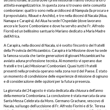
settentrionale, la zona dove i primi missionari hanno svolto la loro
attività evangelizzatrice. In questa zona si trovano siete comunità
comboniane: quattro sono nella arcidiocesi di Nampula (la procura e
il prepostulato, Ribaué e Anchilo), e tre nella diocesi di Nacala (Alua,
Namapa e Carapira). Ad Alua ha sede l’Ospedale (dove lavorano
ancora le Suore Comboniane e dove ha servito anche Fr. Alfredo
Fiorni) ed un bellissimo santuario Mariano dedicato a Maria Madre
dell’Africa.
A Carapira, nella diocesi di Nacala, si è svolto l’incontro dei fratelli
della Provincia del Mozambico. Carapira è la Missione dove ha sede
la famosa scuola che tante generazioni di giovani Mozambicani ha
avviato aduna professione tecnica. Al momento vi operano due
fratelli e tre Laici Missionari Comboniani. Quasi tutti i fratelli
presenti nella provincia operano nella zona nord del Paese. È stato
un momento di condivisione delle esperienze di missione di ognuno
e di considerazione delle opzioni per la futura presenza.
La giornata del 24 agosto è stata dedicata alla chiusura dell’anno
della memoria Comboniana. La conclusione è stata marcata da una
Santa Messa Celebrata da Mons. Germano Grachane, vescovo di
Nacala, sul luogo dell’uccisione di Fr. Alfredo Fiorini e di Sr. Teresa