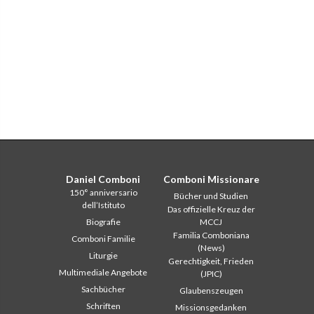
Daniel Comboni
Comboni Missionare
150° anniversario
Bücher und Studien
dell’Istituto
Das offizielle Kreuz der
Biografie
MCCJ
Familia Comboniana
Comboni Familie
(News)
Liturgie
Gerechtigkeit, Frieden
Multimediale Angebote
(JPIC)
Sachbücher
Glaubenszeugen
Schriften
Missionsgedanken