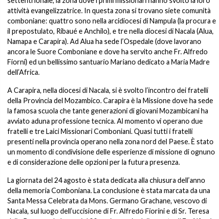
settentrionale, la zona dove i primi missionari hanno svolto la loro
attività evangelizzatrice. In questa zona si trovano siete comunità
comboniane: quattro sono nella arcidiocesi di Nampula (la procura e
il prepostulato, Ribaué e Anchilo), e tre nella diocesi di Nacala (Alua,
Namapa e Carapira). Ad Alua ha sede l’Ospedale (dove lavorano
ancora le Suore Comboniane e dove ha servito anche Fr. Alfredo
Fiorni) ed un bellissimo santuario Mariano dedicato a Maria Madre
dell’Africa.
A Carapira, nella diocesi di Nacala, si è svolto l’incontro dei fratelli
della Provincia del Mozambico. Carapira è la Missione dove ha sede
la famosa scuola che tante generazioni di giovani Mozambicani ha
avviato aduna professione tecnica. Al momento vi operano due
fratelli e tre Laici Missionari Comboniani. Quasi tutti i fratelli
presenti nella provincia operano nella zona nord del Paese. È stato
un momento di condivisione delle esperienze di missione di ognuno
e di considerazione delle opzioni per la futura presenza.
La giornata del 24 agosto è stata dedicata alla chiusura dell’anno
della memoria Comboniana. La conclusione è stata marcata da una
Santa Messa Celebrata da Mons. Germano Grachane, vescovo di
Nacala, sul luogo dell’uccisione di Fr. Alfredo Fiorini e di Sr. Teresa