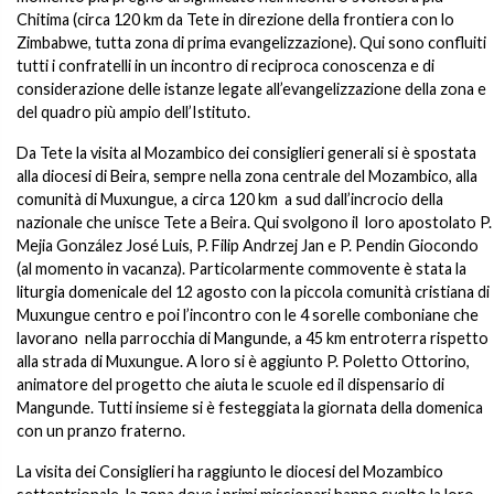
Chitima (circa 120 km da Tete in direzione della frontiera con lo
Zimbabwe, tutta zona di prima evangelizzazione). Qui sono confluiti
tutti i confratelli in un incontro di reciproca conoscenza e di
considerazione delle istanze legate all’evangelizzazione della zona e
del quadro più ampio dell’Istituto.
Da Tete la visita al Mozambico dei consiglieri generali si è spostata
alla diocesi di Beira, sempre nella zona centrale del Mozambico, alla
comunità di Muxungue, a circa 120 km a sud dall’incrocio della
nazionale che unisce Tete a Beira. Qui svolgono il loro apostolato P.
Mejia González José Luis, P. Filip Andrzej Jan e P. Pendin Giocondo
(al momento in vacanza). Particolarmente commovente è stata la
liturgia domenicale del 12 agosto con la piccola comunità cristiana di
Muxungue centro e poi l’incontro con le 4 sorelle comboniane che
lavorano nella parrocchia di Mangunde, a 45 km entroterra rispetto
alla strada di Muxungue. A loro si è aggiunto P. Poletto Ottorino,
animatore del progetto che aiuta le scuole ed il dispensario di
Mangunde. Tutti insieme si è festeggiata la giornata della domenica
con un pranzo fraterno.
La visita dei Consiglieri ha raggiunto le diocesi del Mozambico