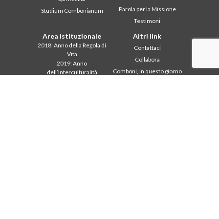
Parola per la Missione
Studium Combonianum
Testimoni
Area istituzionale
Altri link
2018: Anno della Regola di
Contattaci
Vita
Collabora
2019: Anno
Comboni, in questo giorno
dell’Interculturalità
2020: Anno della
In pace Christi
ministerialitá
Agenda
Capitolo 2003
Liturgia del giorno
Capitolo 2009
Parola per la missione
Capitolo 2015
Più letti
Capitolo 2022
Privacy Policy
Consiglio Generale
Segretariato della
missione
Intercapitolare 2012
Intercapitolare 2018
Intercapitolare 2025
Segr. Economia
Segr. Formazione