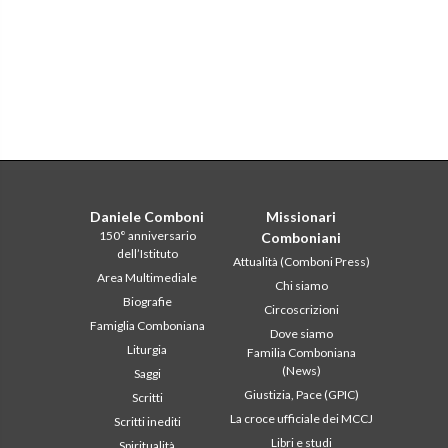
Daniele Comboni
Missionari
150° anniversario
Comboniani
dell’Istituto
Attualità (Comboni Press)
Area Multimediale
Chi siamo
Biografie
Circoscrizioni
Famiglia Comboniana
Dove siamo
Liturgia
Familia Comboniana
(News)
Saggi
Giustizia, Pace (GPIC)
Scritti
La croce ufficiale dei MCCJ
Scritti inediti
Libri e studi
Spiritualità