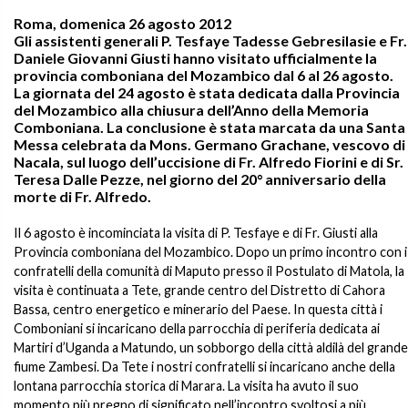
Roma, domenica 26 agosto 2012
Gli assistenti generali P. Tesfaye Tadesse Gebresilasie e Fr.
Daniele Giovanni Giusti hanno visitato ufficialmente la
provincia comboniana del Mozambico dal 6 al 26 agosto.
La giornata del 24 agosto è stata dedicata dalla Provincia
del Mozambico alla chiusura dell’Anno della Memoria
Comboniana. La conclusione è stata marcata da una Santa
Messa celebrata da Mons. Germano Grachane, vescovo di
Nacala, sul luogo dell’uccisione di Fr. Alfredo Fiorini e di Sr.
Teresa Dalle Pezze, nel giorno del 20° anniversario della
morte di Fr. Alfredo.
Il 6 agosto è incominciata la visita di P. Tesfaye e di Fr. Giusti alla
Provincia comboniana del Mozambico. Dopo un primo incontro con i
confratelli della comunità di Maputo presso il Postulato di Matola, la
visita è continuata a Tete, grande centro del Distretto di Cahora
Bassa, centro energetico e minerario del Paese. In questa città i
Comboniani si incaricano della parrocchia di periferia dedicata ai
Martiri d’Uganda a Matundo, un sobborgo della città aldilà del grande
fiume Zambesi. Da Tete i nostri confratelli si incaricano anche della
lontana parrocchia storica di Marara. La visita ha avuto il suo
momento più pregno di significato nell’incontro svoltosi a più