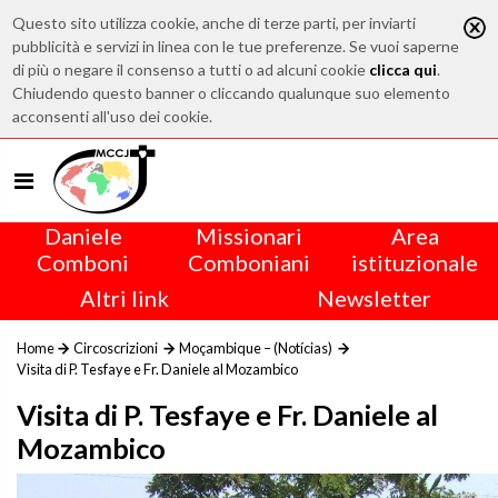
Questo sito utilizza cookie, anche di terze parti, per inviarti
pubblicità e servizi in linea con le tue preferenze. Se vuoi saperne
di più o negare il consenso a tutti o ad alcuni cookie
clicca qui
.
Chiudendo questo banner o cliccando qualunque suo elemento
acconsenti all'uso dei cookie.
Daniele
Missionari
Area
Comboni
Comboniani
istituzionale
Altri link
Newsletter
Home
Circoscrizioni
Moçambique – (Notícias)
Visita di P. Tesfaye e Fr. Daniele al Mozambico
Visita di P. Tesfaye e Fr. Daniele al
Mozambico