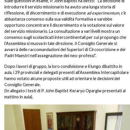
Sulle questioni in esame, P. John Baptist ha detto: “La decisione di
introdurre il servizio missionario ha avuto una lunga storia di
riflessione, di discernimento e di esecuzione
ad experimentum
, c’è
abbastanza consenso sulla sua validità formativa e sarebbe
opportuno concentrare il discernimento e la votazione sul valore
del servizio missionario. La consultazione a vari livelli mostra un
consenso sugli scolasticati intercontinentali per cui propongo che
l’Assemblea si muova in tale direzione. Il Consiglio Generale si
avvarrà delle raccomandazioni dei Superiori di Circoscrizione e dei
Padri Maestri nell’assegnazione dei neo-professi”.
Dopo i lavori di gruppo, la loro condivisione e il lungo dibattito in
aula, i 29 provinciali e delegati presenti all’Assemblea Intercapitolare
hanno votato alcune proposte utili ad orientare le decisioni del
Consiglio Generale.
(In allegato i testi di P. John Baptist Keraryo Opargiw presentati al
mattino in aula).