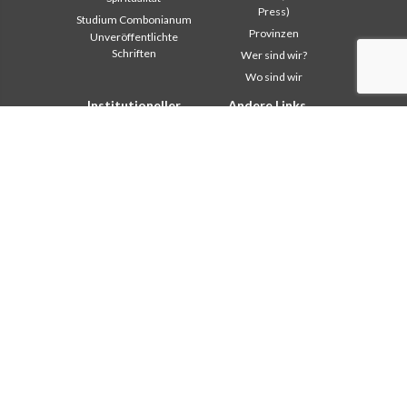
Press)
Studium Combonianum
Provinzen
Unveröffentlichte
Schriften
Wer sind wir?
Wo sind wir
Institutioneller
Andere Links
Bereich
Kontaktieren Sie uns
Safeguarding Children
Helfen Sie
2018: Jahr der
Comboni, an diesem Tag
Lebensform
In pace Christi
2019: Jahr der
interkulturellen Vielfalt
Agenda
2020: Jahr der
Liturgie des Tages
Dienstbarkeiten
Missionsgedanken
Ausbildungssekretariat
Am meisten gelesen
Finanzsekretariat
Privacy Policy
Generalrat
Missions-Sekretariat
Interkapitulare 2012
Interkapitulare 2018
Interkapitulare 2025
Kapitel 2003