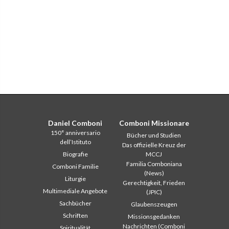
Daniel Comboni
Comboni Missionare
150° anniversario
Bücher und Studien
dell’Istituto
Das offizielle Kreuz der
Biografie
MCCJ
Familia Comboniana
Comboni Familie
(News)
Liturgie
Gerechtigkeit, Frieden
Multimediale Angebote
(JPIC)
Sachbücher
Glaubenszeugen
Schriften
Missionsgedanken
Nachrichten (Comboni
Spiritualität