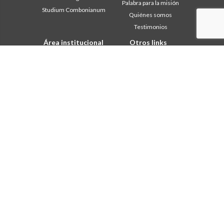
Palabra para la misión
Studium Combonianum
Quiénes somos
Testimonios
Área institucional
Otros links
Safeguarding Children
Contáctanos
2018: Año de la Regla de la
Colabore
Vida
Comboni, en este día
2019: Año de la
In pace Christi
interculturalidad
2020: Año de la
Agenda
Ministerialidad
Liturgia del día
Capítulo 2003
Palabras para la misión
Capítulo 2009
Lo más leído
Capítulo 2015
Privacy Policy
Capítulo 2022
Secretariado de la Misión
Consejo General
Intercapitular 2012
Intercapitular 2018
Intercapitular 2025
Oficina de Comunicación