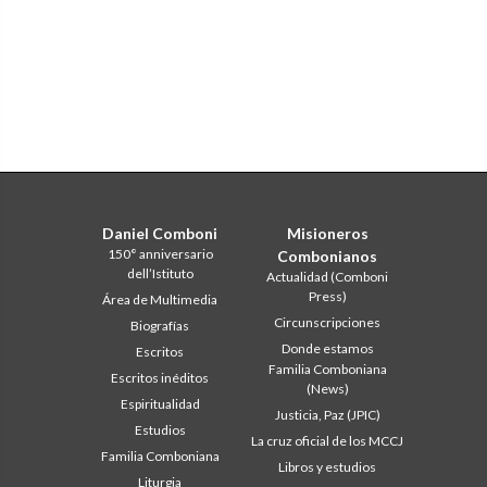
Daniel Comboni
Misioneros
150° anniversario
Combonianos
dell’Istituto
Actualidad (Comboni
Press)
Área de Multimedia
Circunscripciones
Biografías
Donde estamos
Escritos
Familia Comboniana
Escritos inéditos
(News)
Espiritualidad
Justicia, Paz (JPIC)
Estudios
La cruz oficial de los MCCJ
Familia Comboniana
Libros y estudios
Liturgia