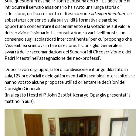
Sulle questioni in esame, P. John Baptist ha detto: “La decisione di
introdurre il servizio missionario ha avuto una lunga storia di
riflessione, di discernimento e di esecuzione
ad experimentum
, c’è
abbastanza consenso sulla sua validità formativa e sarebbe
opportuno concentrare il discernimento e la votazione sul valore
del servizio missionario. La consultazione a vari livelli mostra un
consenso sugli scolasticati intercontinentali per cui propongo che
l’Assemblea si muova in tale direzione. Il Consiglio Generale si
avvarrà delle raccomandazioni dei Superiori di Circoscrizione e dei
Padri Maestri nell’assegnazione dei neo-professi”.
Dopo i lavori di gruppo, la loro condivisione e il lungo dibattito in
aula, i 29 provinciali e delegati presenti all’Assemblea Intercapitolare
hanno votato alcune proposte utili ad orientare le decisioni del
Consiglio Generale.
(In allegato i testi di P. John Baptist Keraryo Opargiw presentati al
mattino in aula).