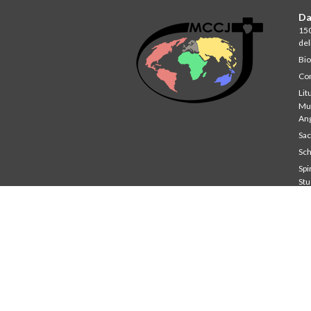
Da
150
del
Bio
Com
Lit
Mul
An
Sa
Sch
Spir
St
Co
Unv
Sch