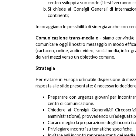
centro sviluppi a suo modo (i testi verranno co
Si chiede ai Consigli Generali di internazion
continenti;
Incoraggiamo le possibilità di sinergia anche con cent
Comunicazione trans-mediale
– siamo convinti/e 
comunicare oggi il nostro messaggio in modo effica
(cartaceo, online, audio, video, social media, info-g
dei vari mezzi verso un obiettivo comune.
Strategia
Per evitare in Europa un’inutile dispersione di mez
risposta alle sfide presentate; è necessario decidere
Preparare con urgenza giovani per incontrare 
centri di comunicazione.
Chiedere ai Consigli Generali/di Circoscr
amministrazione), provvedendo un’adeguata p
Curare meglio la preparazione degli incontri c
Privilegiare incontri su tematiche specifiche.
Invitare agli incontri rappresentanti dei media 