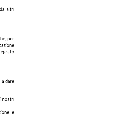
da altri
che, per
icazione
ntegrato
i a dare
i nostri
zione e