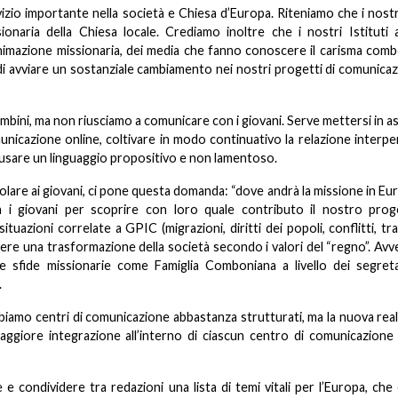
izio importante nella società e Chiesa d’Europa. Riteniamo che i nost
onaria della Chiesa locale. Crediamo inoltre che i nostri Istituti 
 animazione missionaria, dei media che fanno conoscere il carisma com
i avviare un sostanziale cambiamento nei nostri progetti di comunicaz
 bambini, ma non riusciamo a comunicare con i giovani. Serve mettersi in a
unicazione online, coltivare in modo continuativo la relazione interp
 usare un linguaggio propositivo e non lamentoso.
ticolare ai giovani, ci pone questa domanda: “dove andrà la missione in Eu
 i giovani per scoprire con loro quale contributo il nostro prog
zioni correlate a GPIC (migrazioni, diritti dei popoli, conflitti, tra
e una trasformazione della società secondo i valori del “regno”. Avv
te sfide missionarie come Famiglia Comboniana a livello dei segretar
.
abbiamo centri di comunicazione abbastanza strutturati, ma la nuova real
giore integrazione all’interno di ciascun centro di comunicazione
e condividere tra redazioni una lista di temi vitali per l’Europa, che