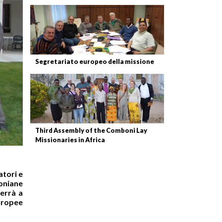
Segretariato europeo della missione
Third Assembly of the Comboni Lay
Missionaries in Africa
atori e
boniane
terrà a
europee