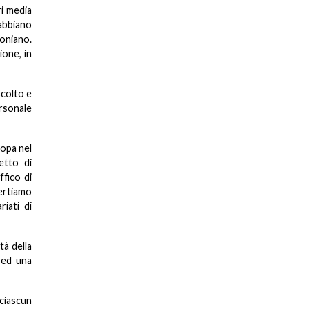
ri media
abbiano
boniano.
ione, in
scolto e
ersonale
ropa nel
etto di
ffico di
ertiamo
iati di
tà della
 ed una
 ciascun