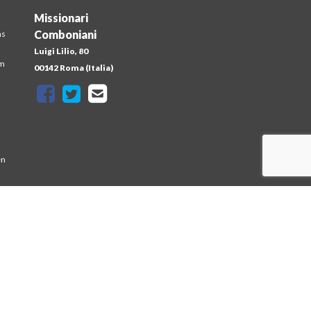
Missionari
Comboniani
ns
Luigi Lilio, 80
em
00142 Roma (Italia)
en
at