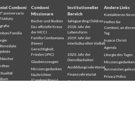
niel Comboni
Comboni
Institutioneller
Andere Links
° anniversario
Missionare
Bereich
Kontaktieren Sie u
l’Istituto
Bücher und Studien
Safeguarding Children
Helfen Sie
grafie
Das offizielle Kreuz
2018: Jahr der
Comboni, an dies
der MCCJ
Lebensform
boni Familie
Tag
Familia Comboniana
2019: Jahr der
urgie
In pace Christi
(News)
interkulturellen Vielfalt
timediale
Agenda
Gerechtigkeit,
gebote
Frieden (JPIC)
2020: Jahr der
Liturgie des Tages
chbücher
Dienstbarkeiten
Glaubenszeugen
Missionsgedanken
riften
Ausbildungssekretariat
Missionsgedanken
Am meisten geles
itualität
Finanzsekretariat
Nachrichten
Privacy Policy
udium
(Comboni Press)
Generalrat
Missions-Sekretari
mbonianum
Provinzen
Interkapitulare 2012
eröffentlichte
Wer sind wir?
riften
Interkapitulare 2018
Wo sind wir
Interkapitulare 2025
Kapitel 2003
Kapitel 2009
Kapitel 2015
Kapitel 2022