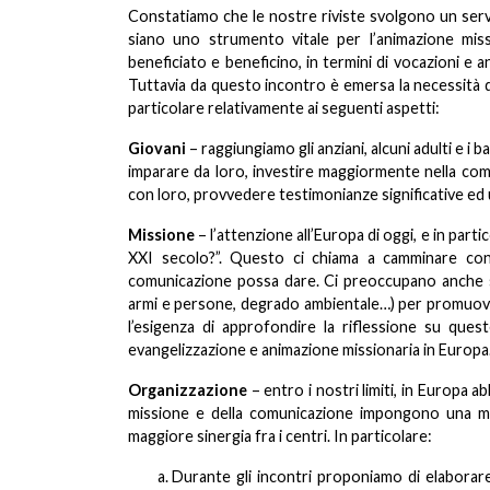
Constatiamo che le nostre riviste svolgono un serv
siano uno strumento vitale per l’animazione missi
beneficiato e beneficino, in termini di vocazioni e
Tuttavia da questo incontro è emersa la necessità d
particolare relativamente ai seguenti aspetti:
Giovani
– raggiungiamo gli anziani, alcuni adulti e i
imparare da loro, investire maggiormente nella com
con loro, provvedere testimonianze significative ed
Missione
– l’attenzione all’Europa di oggi, e in par
XXI secolo?”. Questo ci chiama a camminare con
comunicazione possa dare. Ci preoccupano anche situa
armi e persone, degrado ambientale…) per promuover
l’esigenza di approfondire la riflessione su ques
evangelizzazione e animazione missionaria in Europa
Organizzazione
– entro i nostri limiti, in Europa 
missione e della comunicazione impongono una mag
maggiore sinergia fra i centri. In particolare:
Durante gli incontri proponiamo di elaborare 