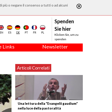
di più o negare il consenso a tutti o ad alcuni
Spenden
Sie hier
EN
ES
DE
PT
FR
PL
Klicken Sie, um zu
spenden
 Links
Newsletter
Articoli Correlati
Una lettura della “Evangelii gaudium”
nella luce della pastoralità