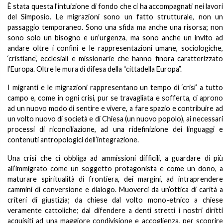
È stata questa l’intuizione di fondo che ci ha accompagnati nei lavori
del Simposio. Le migrazioni sono un fatto strutturale, non un
passaggio temporaneo. Sono una sfida ma anche una risorsa; non
sono solo un bisogno e un’urgenza, ma sono anche un invito ad
andare oltre i confini e le rappresentazioni umane, sociologiche,
‘cristiane’, ecclesiali e missionarie che hanno finora caratterizzato
l’Europa. Oltre le mura di difesa della “cittadella Europa”.
I migranti e le migrazioni rappresentano un tempo di ‘crisi’ a tutto
campo e, come in ogni crisi, pur se travagliata e sofferta, ci aprono
ad un nuovo modo di sentire e vivere, a fare spazio e contribuire ad
un volto nuovo di società e di Chiesa (un nuovo popolo), ai necessari
processi di riconciliazione, ad una ridefinizione dei linguaggi e
contenuti antropologici dell’integrazione.
Una crisi che ci obbliga ad ammissioni difficili, a guardare di più
all’immigrato come un soggetto protagonista e come un dono, a
maturare spiritualità di frontiera, dei margini, ad intraprendere
cammini di conversione e dialogo. Muoverci da un’ottica di carità a
criteri di giustizia; da chiese dal volto mono-etnico a chiese
veramente cattoliche; dal difendere a denti stretti i nostri diritti
acquisiti ad una maggiore condivisione e accoglienza, per scoprire