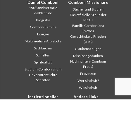
Daniel Comboni
Comboni Missionare
150° anniversario
Bücher und Studien
dell’Istituto
Das offizielle Kreuz der
Biografie
MCCJ
Familia Comboniana
Comboni Familie
(News)
Liturgie
Gerechtigkeit, Frieden
Multimediale Angebote
(JPIC)
Sachbücher
Glaubenszeugen
Schriften
Missionsgedanken
Nachrichten (Comboni
Spiritualität
Press)
Studium Combonianum
Provinzen
Unveröffentlichte
Schriften
Wer sind wir?
Wo sind wir
Institutioneller
Andere Links
Bereich
Kontaktieren Sie uns
Safeguarding Children
Helfen Sie
2018: Jahr der
Comboni, an diesem Tag
Lebensform
In pace Christi
2019: Jahr der