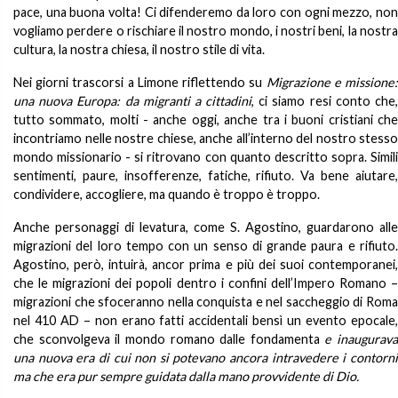
pace, una buona volta! Ci difenderemo da loro con ogni mezzo, non
vogliamo perdere o rischiare il nostro mondo, i nostri beni, la nostra
cultura, la nostra chiesa, il nostro stile di vita.
Nei giorni trascorsi a Limone riflettendo su
Migrazione e missione
una nuova Europa: da migranti a cittadini
, ci siamo resi conto che
tutto sommato, molti - anche oggi, anche tra i buoni cristiani che
incontriamo nelle nostre chiese, anche all’interno del nostro stesso
mondo missionario - si ritrovano con quanto descritto sopra. Simili
sentimenti, paure, insofferenze, fatiche, rifiuto. Va bene aiutare,
condividere, accogliere, ma quando è troppo è troppo.
Anche personaggi di levatura, come S. Agostino, guardarono alle
migrazioni del loro tempo con un senso di grande paura e rifiuto.
Agostino, però, intuirà, ancor prima e più dei suoi contemporanei,
che le migrazioni dei popoli dentro i confini dell’Impero Romano –
migrazioni che sfoceranno nella conquista e nel saccheggio di Roma
nel 410 AD – non erano fatti accidentali bensì un evento epocale,
che sconvolgeva il mondo romano dalle fondamenta
e inaugurava
una nuova era di cui non si potevano ancora intravedere i contorni
ma che era pur sempre guidata dalla mano provvidente di Dio.