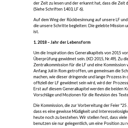
der Zeit zu lesen und der erkannt hat, dass die Zei
(Siehe Schriften 1403, LF 6).
Auf dem Weg der Rückbesinnung auf unsere LF und 
die unsere Schritte begleiten: Die gelebte Mission 
ist.
1. 2018 – Jahr der Lebensform
Um die Inspiration des Generalkapitels von 2015 vo
Überprüfung gewidmet sein. (KD 2015, Nr.49). Zu di
Zentralkommission für die LF und eine Kommission 
Anfang Juli in Rom getroffen, um gemeinsam die Sch
machen, wie dieser dringende und lange Prozess in 
offiziell der LF gewidmet sein wird, wird der Proze
Erst auf diesem Generalkapitel werden die beiden K
Vorschläge und Mozionen für die Revision des Te
Die Kommission, die zur Vorbereitung der Feier "2
dass es eine gewisse Müdigkeit und Interesselosigk
heute noch zu bestehen. Wir stellen fest, dass viel
benutzen sie nur gelegentlich, um eine Position zu 