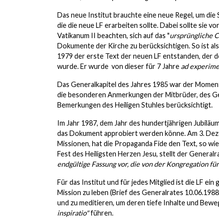
Das neue Institut brauchte eine neue Regel, um die 
die die neue LF erarbeiten sollte. Dabei sollte sie 
Vatikanum II beachten, sich auf das "
ursprüngliche 
Dokumente der Kirche zu berücksichtigen. So ist al
1979 der erste Text der neuen LF entstanden, der 
wurde. Er wurde von dieser für 7 Jahre
ad experim
Das Generalkapitel des Jahres 1985 war der Moment
die besonderen Anmerkungen der Mitbrüder, des Gen
Bemerkungen des Heiligen Stuhles berücksichtigt.
Im Jahr 1987, dem Jahr des hundertjährigen Jubilä
das Dokument approbiert werden könne. Am 3. Deze
Missionen, hat die Propaganda Fide den Text, so wie
Fest des Heiligsten Herzen Jesu, stellt der General
endgültige Fassung vor, die von der Kongregation fü
Für das Institut und für jedes Mitglied ist die LF
Mission zu leben (Brief des Generalrates 10.06.1988).
und zu meditieren, um deren tiefe Inhalte und Beweg
inspiratio"
führen.