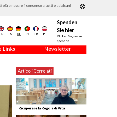
di più o negare il consenso a tutti o ad alcuni
Spenden
Sie hier
EN
ES
DE
PT
FR
PL
Klicken Sie, um zu
spenden
 Links
Newsletter
Articoli Correlati
Ricuperare la Regola di Vita