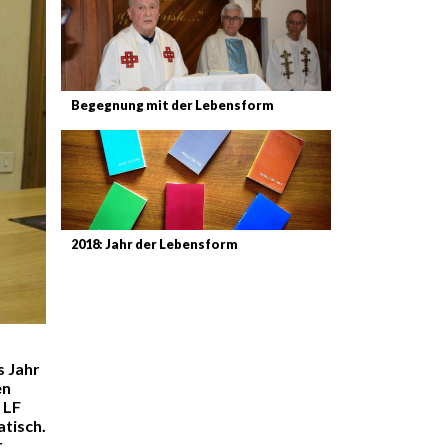
Begegnung mit der Lebensform
2018: Jahr der Lebensform
s Jahr
en
 LF
atisch.
r