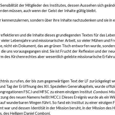
nsibilität der Mitglieder des Institutes, dessen Aussehen sich geände
den müssen, auch wenn der Geist der Inhalte gültig bleibt.
er kennenzulernen, sondern über ihre Inhalte nachzudenken und sie in 
 reflektieren und die Inhalte dieses grundlegenden Textes für das Lebe
 vieler Lebensjahre und missionarischer Arbeit, so vieler Mühen und F
rde, nicht ein Dokument, das am grünen Tisch entworfen wurde, sonder
 die uns vorausgegangen sind. Sie ist Frucht der Reflexion und der ne
orm des Kirchenrechtes aber wesentlich gelebte missionarische Erfahru
htnis zu rufen, der bis zum gegenwärtigen Text der LF zurückgelegt w
und Tag der Eröffnung des XII. Speziellen Generalkapitels, wurde offizie
ngregationen FSCJ und MFSC zu einem einzigen Institut
Comboni Mis
rzung des neuen Namens heißt MCCJ. Dieses Ereignis wurde als ein W
 auf wunderbaren Wegen führt. So fand ein Institut zu einer einzigen F
t war und dessen Identität in der Mission beruht, in der Mission des 
, des Heiligen Daniel Comboni.