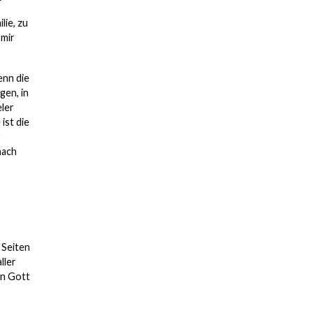
lie, zu
 mir
enn die
gen, in
eler
ist die
r
nach
 Seiten
ller
on Gott