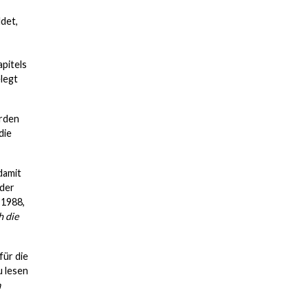
ldet,
pitels
legt
urden
die
damit
 der
 1988,
h die
für die
u lesen
a