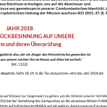
neue Reichtum ermutigen, uns auf die Abenteuer und
lasse uns gemeinsam in unserer Combonianischen Identität, i
prophetischen Haltung der Mission wachsen (KD 2015, 47.3).
P
JAHR 2018
 RÜCKBESINNUNG AUF UNSERE
rm und deren Überprüfung
tgelehrte also, der ein Jünger des Himmelreiches geworden ist,
 aus seinem reichen Vorrat Neues und Altes hervorholt.
“
(Mt. 13,52)
alkapitels, Seite 18-19, in die Tat umzusetzen, wird das Jahr 2018 der
twas auf Distanz zur Gegenwart zu gehen, um die Stimme unserer Vorfah
2016 bei der Verleihung des Karlspreises an die verantwortlichen Politi
chtnis aufzufrischen im Hinblick auf ein wahres
Aggiornamento
Europas