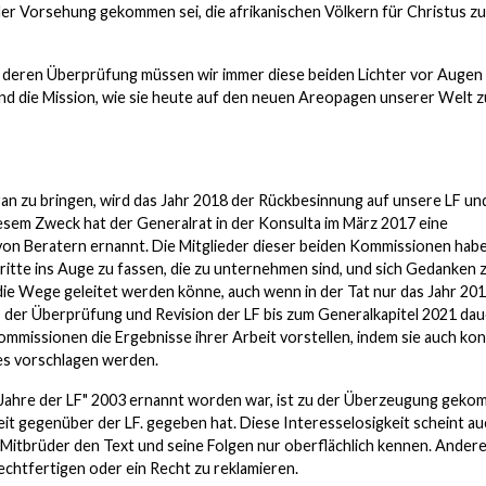
t der Vorsehung gekommen sei, die afrikanischen Völkern für Christus z
deren Überprüfung müssen wir immer diese beiden Lichter vor Augen
und die Mission, wie sie heute auf den neuen Areopagen unserer Welt z
ran zu bringen, wird das Jahr 2018 der Rückbesinnung auf unsere LF un
esem Zweck hat der Generalrat in der Konsulta im März 2017 eine
von Beratern ernannt. Die Mitglieder dieser beiden Kommissionen habe
ritte ins Auge zu fassen, die zu unternehmen sind, und sich Gedanken 
die Wege geleitet werden könne, auch wenn in der Tat nur das Jahr 20
ss der Überprüfung und Revision der LF bis zum Generalkapitel 2021 dau
ommissionen die Ergebnisse ihrer Arbeit vorstellen, indem sie auch ko
xtes vorschlagen werden.
5 Jahre der LF" 2003 ernannt worden war, ist zu der Überzeugung geko
eit gegenüber der LF. gegeben hat. Diese Interesselosigkeit scheint a
e Mitbrüder den Text und seine Folgen nur oberflächlich kennen. Ander
rechtfertigen oder ein Recht zu reklamieren.