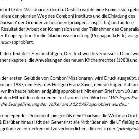
Schritte der Missionare zu leiten. Deshalb wurde eine Kommission gebi
vor allem den pluralen Weg des Comboni Instituts und die Einladung des
Charisma
" der Gründer zu besinnen (primigenia inspiratio) und andere
s Resultat der Arbeit der Kommission und der Teilnehmer des Generalka
der Kongregation für die Glaubensverbreitung (Propaganda Fide) vorge
entum
approbiert.
, den Text der LF zu bestätigen. Der Text wurde verbessert. Dabei w
eralkapitels, die Anweisungen des neuen Kirchenrechtes (1983) und 
um der ersten Gelübde von Comboni Missionaren, wird Druck ausgeübt, 
mber 1987, dem Fest des Heiligen Franz Xaver, dem wichtigen Patron
 wir ihn heute haben, endgültig approbiert. Mit einem Brief vom 10 Juni
rat den Mitbrüdern den neuen Text vor mit den Worten: "
Wir legen Euc
r die Evangelisierung der Völker am 3.12.1987 approbiert wurde…"
 ein grundlegendes Dokument, um gemäß dem Charisma die Weihe an Gott 
 Darüber hinaus lädt der Generalrat alle Mitbrüder ein, die LF fleißig z
gründe zu entdecken und zu verinnerlichen, die uns zu der "
primigeni