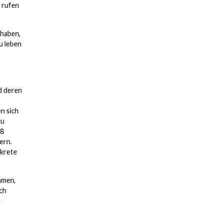
u rufen
 haben,
u leben
d deren
n sich
zu
18
ern.
nkrete
mmen,
uch
e