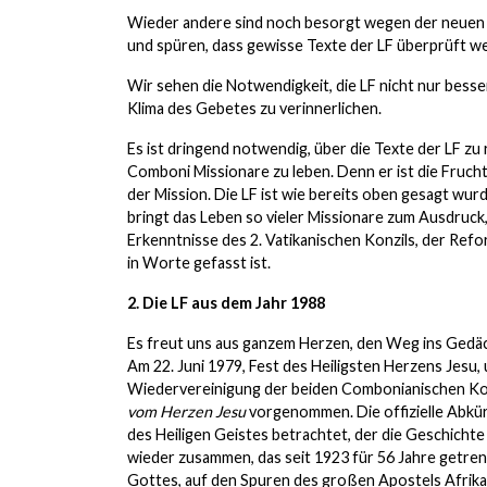
Wieder andere sind noch besorgt wegen der neuen Se
und spüren, dass gewisse Texte der LF überprüft wer
Wir sehen die Notwendigkeit, die LF nicht nur bess
Klima des Gebetes zu verinnerlichen.
Es ist dringend notwendig, über die Texte der LF zu
Comboni Missionare zu leben. Denn er ist die Frucht
der Mission. Die LF ist wie bereits oben gesagt wu
bringt das Leben so vieler Missionare zum Ausdruck,
Erkenntnisse des 2. Vatikanischen Konzils, der Ref
in Worte gefasst ist.
2. Die LF aus dem Jahr 1988
Es freut uns aus ganzem Herzen, den Weg ins Gedäc
Am 22. Juni 1979, Fest des Heiligsten Herzens Jesu, 
Wiedervereinigung der beiden Combonianischen Ko
vom Herzen Jesu
vorgenommen. Die offizielle Abkü
des Heiligen Geistes betrachtet, der die Geschichte
wieder zusammen, das seit 1923 für 56 Jahre getrenn
Gottes, auf den Spuren des großen Apostels Afrikas