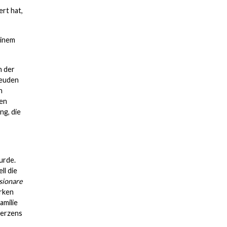
rt hat,
einem
n der
reuden
n
uen
ng, die
urde.
ll die
sionare
irken
amilie
Herzens