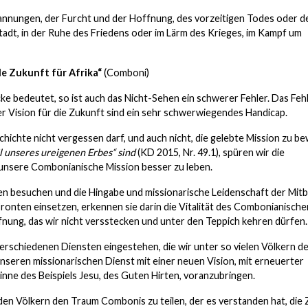
pannungen, der Furcht und der Hoffnung, des vorzeitigen Todes oder d
tadt, in der Ruhe des Friedens oder im Lärm des Krieges, im Kampf um
le Zukunft für Afrika“
(Comboni)
e bedeutet, so ist auch das Nicht-Sehen ein schwerer Fehler. Das Feh
er Vision für die Zukunft sind ein sehr schwerwiegendes Handicap.
chte nicht vergessen darf, und auch nicht, die gelebte Mission zu be
il unseres ureigenen Erbes“ sind
(KD 2015, Nr. 49.1), spüren wir die
 unsere Combonianische Mission besser zu leben.
zen besuchen und die Hingabe und missionarische Leidenschaft der Mit
 Fronten einsetzen, erkennen sie darin die Vitalität des Combonianische
fnung, das wir nicht versstecken und unter den Teppich kehren dürfen.
rschiedenen Diensten eingestehen, die wir unter so vielen Völkern d
unseren missionarischen Dienst mit einer neuen Vision, mit erneuerter
inne des Beispiels Jesu, des Guten Hirten, voranzubringen.
 den Völkern den Traum Combonis zu teilen, der es verstanden hat, die