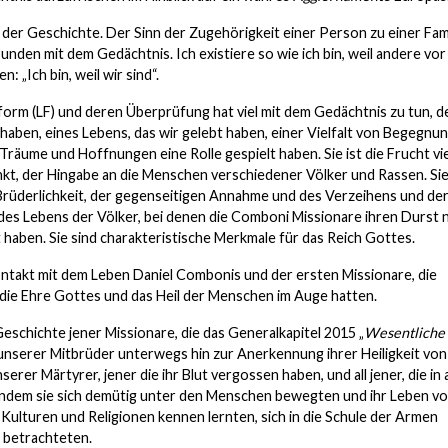
 der Geschichte. Der Sinn der Zugehörigkeit einer Person zu einer Fami
bunden mit dem Gedächtnis. Ich existiere so wie ich bin, weil andere vor
 „Ich bin, weil wir sind“.
rm (LF) und deren Überprüfung hat viel mit dem Gedächtnis zu tun, d
haben, eines Lebens, das wir gelebt haben, einer Vielfalt von Begegnun
räume und Hoffnungen eine Rolle gespielt haben. Sie ist die Frucht vi
nkt, der Hingabe an die Menschen verschiedener Völker und Rassen. Sie 
Brüderlichkeit, der gegenseitigen Annahme und des Verzeihens und de
 des Lebens der Völker, bei denen die Comboni Missionare ihren Durst 
haben. Sie sind charakteristische Merkmale für das Reich Gottes.
ontakt mit dem Leben Daniel Combonis und der ersten Missionare, die
die Ehre Gottes und das Heil der Menschen im Auge hatten.
 Geschichte jener Missionare, die das Generalkapitel 2015 „
Wesentliche
 unserer Mitbrüder unterwegs hin zur Anerkennung ihrer Heiligkeit von
erer Märtyrer, jener die ihr Blut vergossen haben, und all jener, die in a
n, indem sie sich demütig unter den Menschen bewegten und ihr Leben v
 Kulturen und Religionen kennen lernten, sich in die Schule der Armen
“ betrachteten.