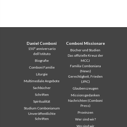
Daniel Comboni
Comboni Missionare
150° anniversario
Bücher und Studien
dell’Istituto
Das offizielle Kreuz der
Biografie
MCCJ
Familia Comboniana
Comboni Familie
(News)
Liturgie
Gerechtigkeit, Frieden
Multimediale Angebote
(JPIC)
Sachbücher
Glaubenszeugen
Schriften
Missionsgedanken
Nachrichten (Comboni
Spiritualität
Press)
Studium Combonianum
Provinzen
Unveröffentlichte
Schriften
Wer sind wir?
Wo sind wir