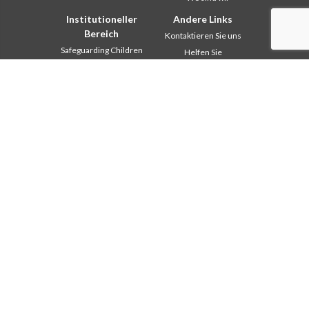
Institutioneller
Andere Links
Bereich
Kontaktieren Sie uns
Safeguarding Children
Helfen Sie
2018: Jahr der
Comboni, an diesem Tag
Lebensform
In pace Christi
2019: Jahr der
interkulturellen Vielfalt
Agenda
2020: Jahr der
Liturgie des Tages
Dienstbarkeiten
Missionsgedanken
Ausbildungssekretariat
Am meisten gelesen
Finanzsekretariat
Privacy Policy
Generalrat
Missions-Sekretariat
Interkapitulare 2012
Interkapitulare 2018
Interkapitulare 2025
Kapitel 2003
Kapitel 2009
Kapitel 2015
Kapitel 2022
Kommunikationsbüro