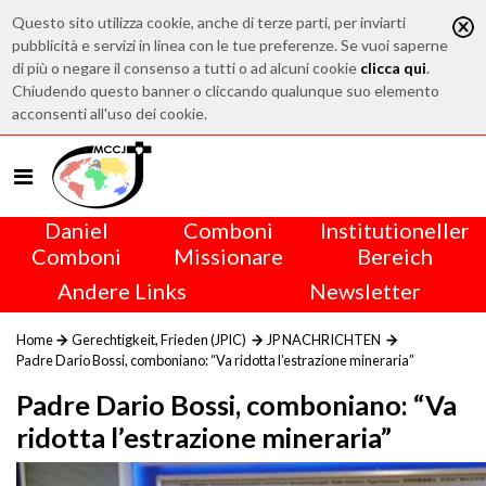
Questo sito utilizza cookie, anche di terze parti, per inviarti
pubblicità e servizi in linea con le tue preferenze. Se vuoi saperne
di più o negare il consenso a tutti o ad alcuni cookie
clicca qui
.
Chiudendo questo banner o cliccando qualunque suo elemento
acconsenti all'uso dei cookie.
Daniel
Comboni
Institutioneller
Comboni
Missionare
Bereich
Andere Links
Newsletter
Home
Gerechtigkeit, Frieden (JPIC)
JP NACHRICHTEN
Padre Dario Bossi, comboniano: “Va ridotta l’estrazione mineraria”
Padre Dario Bossi, comboniano: “Va
ridotta l’estrazione mineraria”