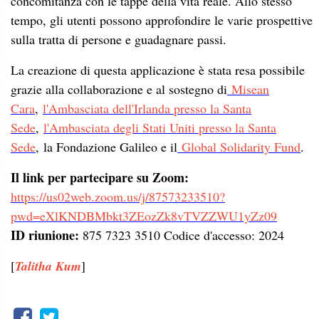
concomitanza con le tappe della vita reale. Allo stesso
tempo, gli utenti possono approfondire le varie prospettive
sulla tratta di persone e guadagnare passi.
La creazione di questa applicazione è stata resa possibile
grazie alla collaborazione e al sostegno di
Misean
Cara
,
l'Ambasciata dell'Irlanda presso la Santa
Sede
,
l'Ambasciata degli Stati Uniti presso la Santa
Sede
, la Fondazione Galileo e il
Global Solidarity Fund
.
Il link per partecipare su Zoom:
https://us02web.zoom.us/j/87573233510?
pwd=eXlKNDBMbkt3ZEozZk8vTVZZWU1yZz09
ID riunione:
875 7323 3510 Codice d'accesso: 2024
[
Talitha Kum
]