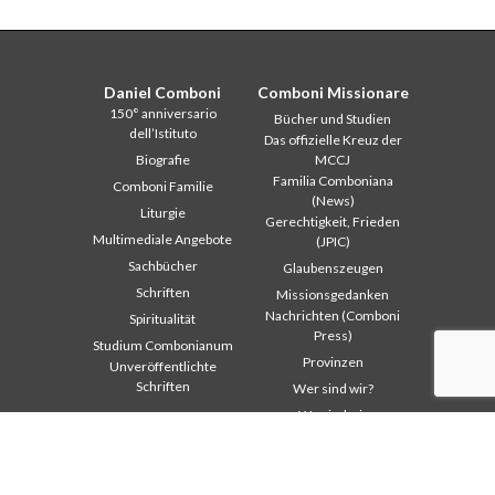
Daniel Comboni
Comboni Missionare
150° anniversario
Bücher und Studien
dell’Istituto
Das offizielle Kreuz der
Biografie
MCCJ
Familia Comboniana
Comboni Familie
(News)
Liturgie
Gerechtigkeit, Frieden
Multimediale Angebote
(JPIC)
Sachbücher
Glaubenszeugen
Schriften
Missionsgedanken
Nachrichten (Comboni
Spiritualität
Press)
Studium Combonianum
Provinzen
Unveröffentlichte
Schriften
Wer sind wir?
Wo sind wir
Institutioneller
Andere Links
Bereich
Kontaktieren Sie uns