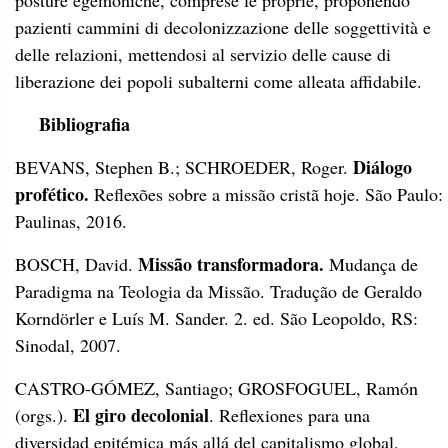
posture egemoniche, comprese le proprie, proponendo
pazienti cammini di decolonizzazione delle soggettività e
delle relazioni, mettendosi al servizio delle cause di
liberazione dei popoli subalterni come alleata affidabile.
Bibliografia
Diálogo
BEVANS
, Stephen B.; SCHROEDER, Roger.
profético.
Reflexões sobre a missão cristã hoje. São Paulo:
Paulinas, 2016.
Missão transformadora.
BOSCH, David.
Mudança de
Paradigma na Teologia da Missão. Tradução de Geraldo
Korndörler e Luís M. Sander. 2. ed. São Leopoldo, RS:
Sinodal, 2007.
CASTRO-GÓMEZ, Santiago; GROSFOGUEL, Ramón
El giro decolonial
(orgs.).
. Reflexiones para una
diversidad epitémica más allá del capitalismo global.