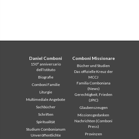
Daniel Comboni
Comboni Missionare
150° anniversario
Bücher und Studien
dell’Istituto
Das offizielle Kreuz der
Biografie
MCCJ
Familia Comboniana
Comboni Familie
(News)
Liturgie
Gerechtigkeit, Frieden
Multimediale Angebote
(JPIC)
Sachbücher
Glaubenszeugen
Schriften
Missionsgedanken
Nachrichten (Comboni
Spiritualität
Press)
Studium Combonianum
Provinzen
Unveröffentlichte