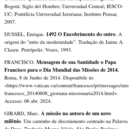
Bogotá: Siglo del Hombre; Universidad Central; IESCO-
UC; Pontifícia Universidad Javeriana; Instituto Pensar,
2007.
1492 O Encobrimento do outro
DUSSEL, Enrique.
. A
origem do "mito da modernidade". Tradução de Jaime A.
Clasen. Petrópolis: Vozes, 1993.
Mensagem de sua Santidade o Papa
FRANCISCO.
Francisco para o Dia Mundial das Missões de 2014.
Roma, 8 de Junho de 2014. Disponibile in:
<https://www.vatican.va/content/francesco/pt/messages/mi
francesco_20140608_giornata-missionaria2014.html>.
Accesso: 06 abr. 2024.
A missão na autora de um novo
GIRARD, Marc.
milênio
. Um caminho de discrnimento centrado na Palavra
de Deus. Tradução Magno Vilela. São Paulo: Paulinas,