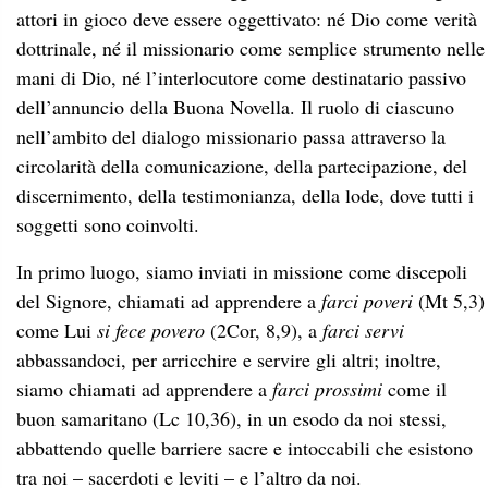
attori in gioco deve essere oggettivato: né Dio come verità
dottrinale, né il missionario come semplice strumento nelle
mani di Dio, né l’interlocutore come destinatario passivo
dell’annuncio della Buona Novella. Il ruolo di ciascuno
nell’ambito del dialogo missionario passa attraverso la
circolarità della comunicazione, della partecipazione, del
discernimento, della testimonianza, della lode, dove tutti i
soggetti sono coinvolti.
In primo luogo, siamo inviati in missione come discepoli
del Signore, chiamati ad apprendere a
farci poveri
(Mt 5,3)
come Lui
si fece povero
(2Cor, 8,9), a
farci servi
abbassandoci, per arricchire e servire gli altri; inoltre,
siamo chiamati ad apprendere a
farci prossimi
come il
buon samaritano (Lc 10,36), in un esodo da noi stessi,
abbattendo quelle barriere sacre e intoccabili che esistono
tra noi – sacerdoti e leviti – e l’altro da noi.