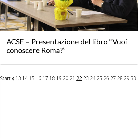
ACSE – Presentazione del libro “Vuoi
conoscere Roma?”
Start
13
14
15
16
17
18
19
20
21
22
23
24
25
26
27
28
29
30