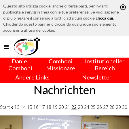
Questo sito utilizza cookie, anche di terze parti, per inviarti
pubblicità e servizi in linea con le tue preferenze. Se vuoi saperne
di più o negare il consenso a tutti o ad alcuni cookie
clicca qui
.
Chiudendo questo banner o cliccando qualunque suo elemento
acconsenti all'uso dei cookie.
Daniel
Comboni
Institutioneller
Comboni
Missionare
Bereich
Andere Links
Newsletter
Nachrichten
Start
13
14
15
16
17
18
19
20
21
22
23
24
25
26
27
28
29
30