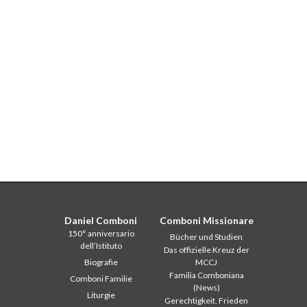
Daniel Comboni
Comboni Missionare
150° anniversario
Bücher und Studien
dell’Istituto
Das offizielle Kreuz der
Biografie
MCCJ
Familia Comboniana
Comboni Familie
(News)
Liturgie
Gerechtigkeit, Frieden