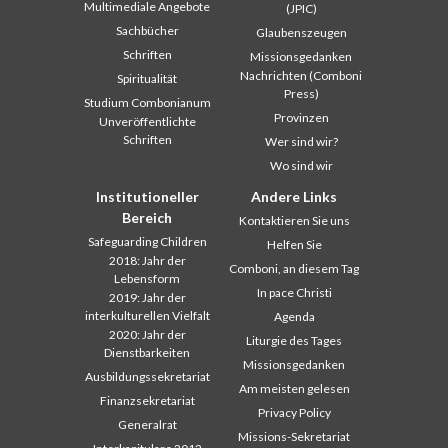
Multimediale Angebote
(JPIC)
Sachbücher
Glaubenszeugen
Schriften
Missionsgedanken
Nachrichten (Comboni
Spiritualität
Press)
Studium Combonianum
Provinzen
Unveröffentlichte
Schriften
Wer sind wir?
Wo sind wir
Institutioneller
Andere Links
Bereich
Kontaktieren Sie uns
Safeguarding Children
Helfen Sie
2018: Jahr der
Comboni, an diesem Tag
Lebensform
In pace Christi
2019: Jahr der
interkulturellen Vielfalt
Agenda
2020: Jahr der
Liturgie des Tages
Dienstbarkeiten
Missionsgedanken
Ausbildungssekretariat
Am meisten gelesen
Finanzsekretariat
Privacy Policy
Generalrat
Missions-Sekretariat