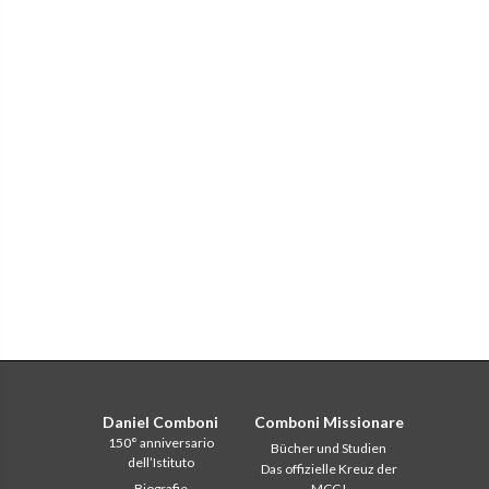
Daniel Comboni
Comboni Missionare
150° anniversario
Bücher und Studien
dell’Istituto
Das offizielle Kreuz der
Biografie
MCCJ