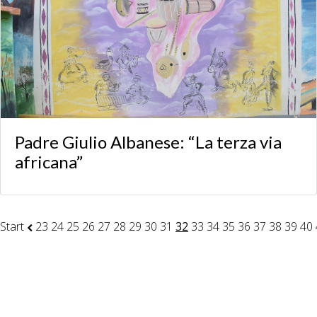
Padre Giulio Albanese: “La terza via
africana”
Start
23
24
25
26
27
28
29
30
31
32
33
34
35
36
37
38
39
40