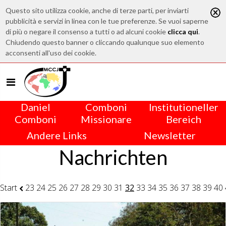
Questo sito utilizza cookie, anche di terze parti, per inviarti
pubblicità e servizi in linea con le tue preferenze. Se vuoi saperne
di più o negare il consenso a tutti o ad alcuni cookie
clicca qui
.
Chiudendo questo banner o cliccando qualunque suo elemento
acconsenti all'uso dei cookie.
Daniel
Comboni
Institutioneller
Comboni
Missionare
Bereich
Andere Links
Newsletter
Nachrichten
Start
23
24
25
26
27
28
29
30
31
32
33
34
35
36
37
38
39
40