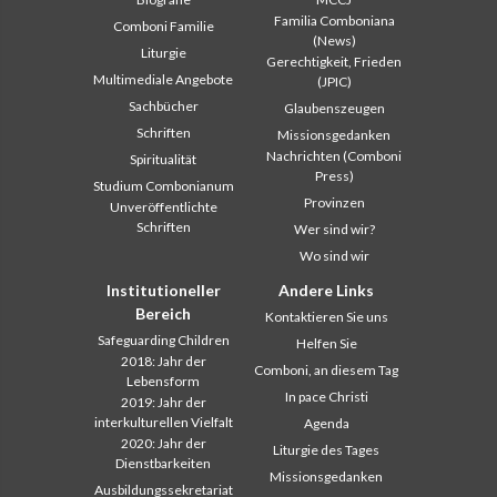
Familia Comboniana
Comboni Familie
(News)
Liturgie
Gerechtigkeit, Frieden
Multimediale Angebote
(JPIC)
Sachbücher
Glaubenszeugen
Schriften
Missionsgedanken
Nachrichten (Comboni
Spiritualität
Press)
Studium Combonianum
Provinzen
Unveröffentlichte
Schriften
Wer sind wir?
Wo sind wir
Institutioneller
Andere Links
Bereich
Kontaktieren Sie uns
Safeguarding Children
Helfen Sie
2018: Jahr der
Comboni, an diesem Tag
Lebensform
In pace Christi
2019: Jahr der
interkulturellen Vielfalt
Agenda
2020: Jahr der
Liturgie des Tages
Dienstbarkeiten
Missionsgedanken
Ausbildungssekretariat