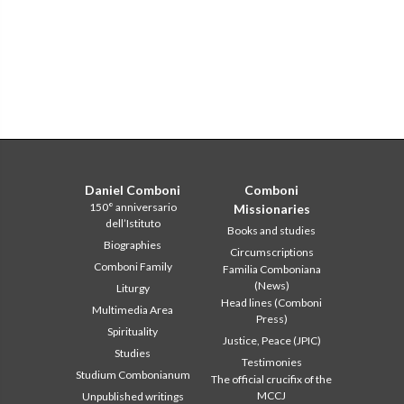
Daniel Comboni
Comboni
150° anniversario
Missionaries
dell’Istituto
Books and studies
Biographies
Circumscriptions
Comboni Family
Familia Comboniana
(News)
Liturgy
Head lines (Comboni
Multimedia Area
Press)
Spirituality
Justice, Peace (JPIC)
Studies
Testimonies
Studium Combonianum
The official crucifix of the
MCCJ
Unpublished writings