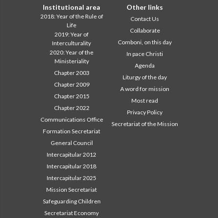
Institutional area
Other links
2018: Year of the Rule of
Contact Us
Life
Collaborate
2019: Year of
Comboni, on this day
Interculturality
2020: Year of the
In pace Christi
Ministeriality
Agenda
Chapter 2003
Liturgy of the day
Chapter 2009
A word for mission
Chapter 2015
Most read
Chapter 2022
Privacy Policy
Communications Office
Secretariat of the Mission
Formation Secretariat
General Council
Intercapitular 2012
Intercapitular 2018
Intercapitular 2025
Mission Secretariat
Safeguarding Children
Secretariat Economy