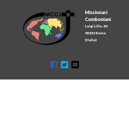
Missionari
Comboniani
Luigi Lilio, 80
00142 Roma
(Italia)