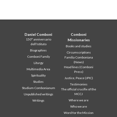
Daniel Comboni
Comboni
150° anniversario
Missionaries
dell’Istituto
Books and studies
Biographies
Circumscriptions
Comboni Family
Familia Comboniana
(News)
Liturgy
Head lines (Comboni
Multimedia Area
Press)
Spirituality
Justice, Peace (JPIC)
Studies
Testimonies
Studium Combonianum
The official crucifix of the
MCCJ
Unpublished writings
Where we are
Writings
Who we are
Word for the Mission