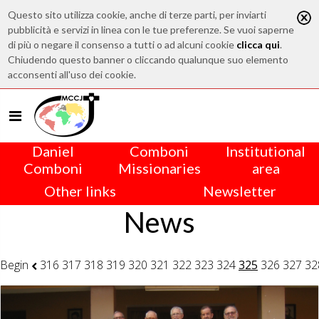
Questo sito utilizza cookie, anche di terze parti, per inviarti
pubblicità e servizi in linea con le tue preferenze. Se vuoi saperne
di più o negare il consenso a tutti o ad alcuni cookie
clicca qui
.
Chiudendo questo banner o cliccando qualunque suo elemento
acconsenti all'uso dei cookie.
Daniel
Comboni
Institutional
Comboni
Missionaries
area
Other links
Newsletter
News
Begin
316
317
318
319
320
321
322
323
324
325
326
327
32