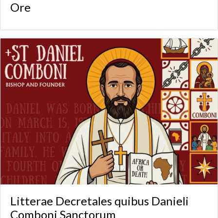
Ore
Litterae Decretales quibus Danieli
Comboni Sanctorum