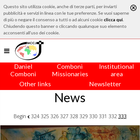
Questo sito utilizza cookie, anche di terze parti, per inviarti
pubblicità e servizi in linea con le tue preferenze. Se vuoi saperne
di più o negare il consenso a tutti o ad alcuni cookie
clicca qui
.
Chiudendo questo banner o cliccando qualunque suo elemento
acconsenti all'uso dei cookie.
Daniel
Comboni
Institutional
Comboni
Missionaries
area
Other links
Newsletter
News
Begin
324
325
326
327
328
329
330
331
332
333