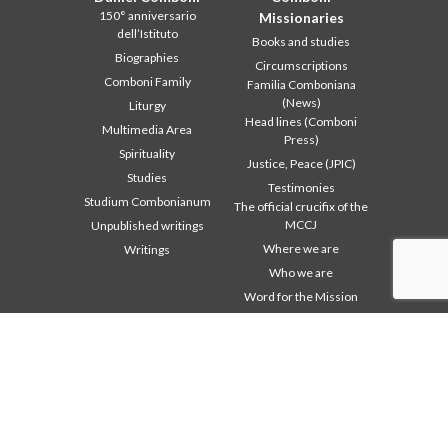
150° anniversario
Missionaries
dell’Istituto
Books and studies
Biographies
Circumscriptions
Comboni Family
Familia Comboniana
(News)
Liturgy
Head lines (Comboni
Multimedia Area
Press)
Spirituality
Justice, Peace (JPIC)
Studies
Testimonies
Studium Combonianum
The official crucifix of the
MCCJ
Unpublished writings
Where we are
Writings
Who we are
Word for the Mission
Institutional area
Other links
2018: Year of the Rule of
Contact Us
Life
Collaborate
2019: Year of
Comboni, on this day
Interculturality
2020: Year of the
In pace Christi
Ministeriality
Agenda