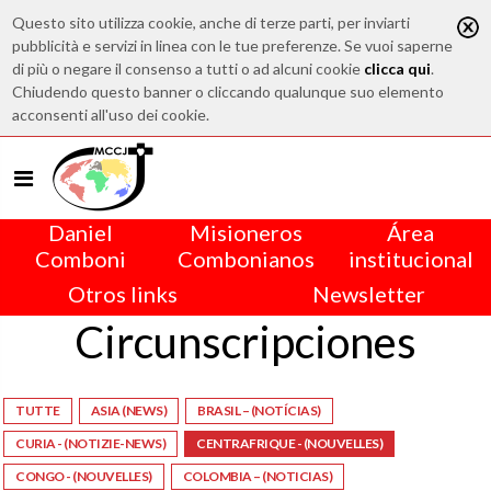
Questo sito utilizza cookie, anche di terze parti, per inviarti
pubblicità e servizi in linea con le tue preferenze. Se vuoi saperne
di più o negare il consenso a tutti o ad alcuni cookie
clicca qui
.
Chiudendo questo banner o cliccando qualunque suo elemento
acconsenti all'uso dei cookie.
Daniel
Misioneros
Área
Comboni
Combonianos
institucional
Otros links
Newsletter
Circunscripciones
TUTTE
ASIA (NEWS)
BRASIL – (NOTÍCIAS)
CURIA - (NOTIZIE-NEWS)
CENTRAFRIQUE - (NOUVELLES)
CONGO - (NOUVELLES)
COLOMBIA – (NOTICIAS)