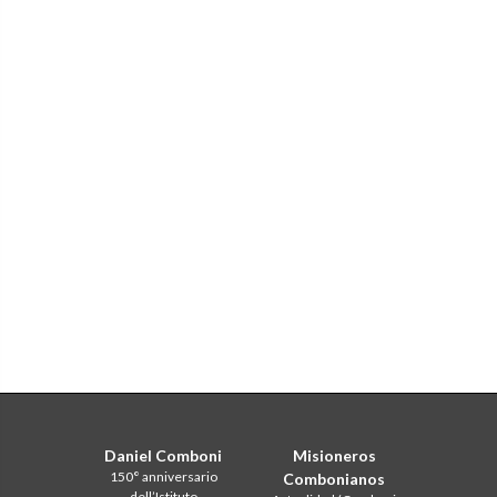
Daniel Comboni
Misioneros
150° anniversario
Combonianos
dell’Istituto