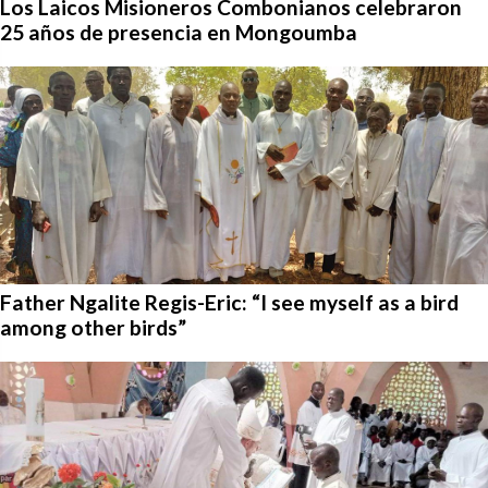
Los Laicos Misioneros Combonianos celebraron
25 años de presencia en Mongoumba
Father Ngalite Regis-Eric: “I see myself as a bird
among other birds”