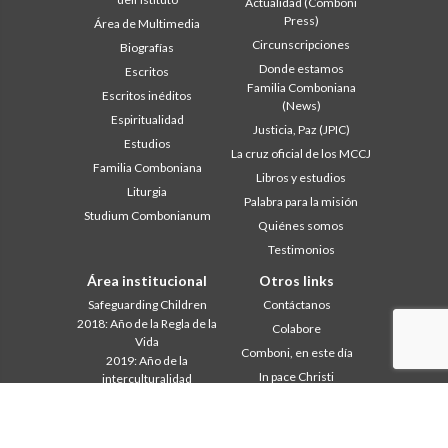
Actualidad (Comboni
Press)
Área de Multimedia
Circunscripciones
Biografías
Donde estamos
Escritos
Familia Comboniana
Escritos inéditos
(News)
Espiritualidad
Justicia, Paz (JPIC)
Estudios
La cruz oficial de los MCCJ
Familia Comboniana
Libros y estudios
Liturgia
Palabra para la misión
Studium Combonianum
Quiénes somos
Testimonios
Área institucional
Otros links
Safeguarding Children
Contáctanos
2018: Año de la Regla de la
Colabore
Vida
Comboni, en este día
2019: Año de la
In pace Christi
interculturalidad
2020: Año de la
Agenda
Ministerialidad
Liturgia del día
Capítulo 2003