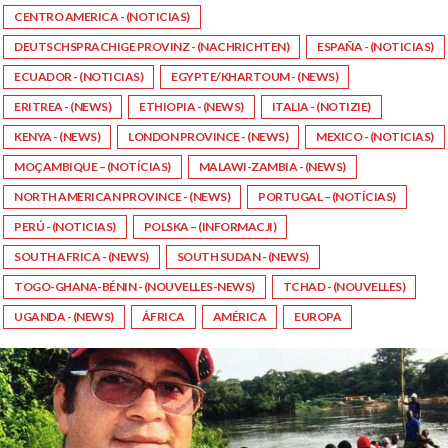
CENTRO AMERICA - (NOTICIAS)
DEUTSCHSPRACHIGE PROVINZ - (NACHRICHTEN)
ESPAÑA - (NOTICIAS)
ECUADOR - (NOTICIAS)
EGYPTE/KHARTOUM - (NEWS)
ERITREA - (NEWS)
ETHIOPIA - (NEWS)
ITALIA - (NOTIZIE)
KENYA - (NEWS)
LONDON PROVINCE - (NEWS)
MEXICO - (NOTICIAS)
MOÇAMBIQUE – (NOTÍCIAS)
MALAWI-ZAMBIA - (NEWS)
NORTH AMERICAN PROVINCE - (NEWS)
PORTUGAL – (NOTÍCIAS)
PERÚ - (NOTICIAS)
POLSKA – (INFORMACJI)
SOUTH AFRICA - (NEWS)
SOUTH SUDAN - (NEWS)
TOGO-GHANA-BÉNIN - (NOUVELLES-NEWS)
TCHAD - (NOUVELLES)
UGANDA - (NEWS)
ÁFRICA
AMÉRICA
EUROPA