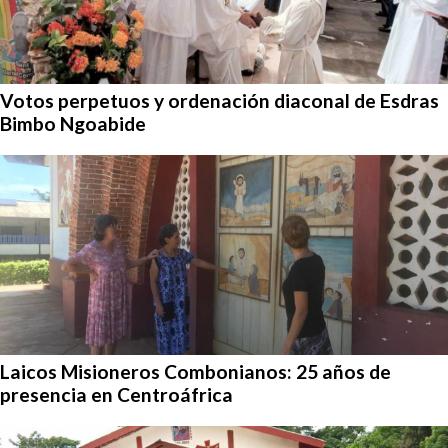
Votos perpetuos y ordenación diaconal de Esdras
Bimbo Ngoabide
Laicos Misioneros Combonianos: 25 años de
presencia en Centroáfrica