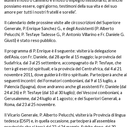
illumini il nostro cammino e il nostro impegno missionario, affinché
possiamo essere, ogni giorno, testimoni della sua vita e del suo
amore per tutti i nostri fratelli e sorelle”.
Il calendario delle prossime visite alle circoscrizioni del Superiore
Generale, P. Enrique Sánchez G., e degli Assistenti (P. Alberto
Pelucchi, P. Tesfaye Tadesse G., P. Antonio Villarino e Fr. Daniele G.
Giusti) è stato reso pubblico.
Il programma di P. Enrique è il seguente: visiterà la delegazione
dell’Asia, con Fr. Daniele, dal 28 aprile al 15 maggio; la provincia del
Sudafrica, dal 3 al 25 settembre, accompagnato da P. Tesfaye, che
terrà gli esercizi spirituali; e la provincia del Centrafrica, dal 4 al 21
novembre 2011, dove guiderà il ritiro spirituale. Parteciperà anche ai
seguenti incontri: dei Formatori comboniani, dal 9 al 15 luglio, a
Palencia (Spagna), dove andranno anche gli assistenti Fr. Daniele (dal
24 al 26) e P. Tesfaye (dal 10 al 30 luglio); dei Vescovi comboniani, a
Gerusalemme, dal 24 luglio al 1 agosto; e dei Superiori Generali, a
Roma, dal 23 al 25 novembre.
Il Vicario Generale, P. Alberto Pelucchi, visiterà la Provincia di lingua
tedesca (DSP) e, in quella occasione, parteciperà all’assemblea
provinciale che si terrà dal 22 al 26 maggio. Subito dopo, dal 30