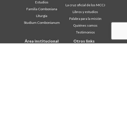
Estudios
La cruz oficial de los MCCJ
Familia Comboniana
Libros y estudios
Liturgia
Palabra para la misión
Studium Combonianum
Quiénes somos
Testimonios
Área institucional
Otros links
Safeguarding Children
Contáctanos
2018: Año de la Regla de la
Colabore
Vida
Comboni, en este día
2019: Año de la
In pace Christi
interculturalidad
2020: Año de la
Agenda
Ministerialidad
Liturgia del día
Capítulo 2003
Palabras para la misión
Capítulo 2009
Lo más leído
Capítulo 2015
Privacy Policy
Capítulo 2022
Secretariado de la Misión
Consejo General
Intercapitular 2012
Intercapitular 2018