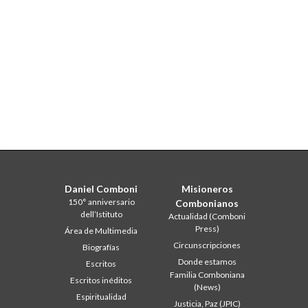
Daniel Comboni
Misioneros
150° anniversario
Combonianos
dell’Istituto
Actualidad (Comboni
Press)
Área de Multimedia
Circunscripciones
Biografías
Donde estamos
Escritos
Familia Comboniana
Escritos inéditos
(News)
Espiritualidad
Justicia, Paz (JPIC)