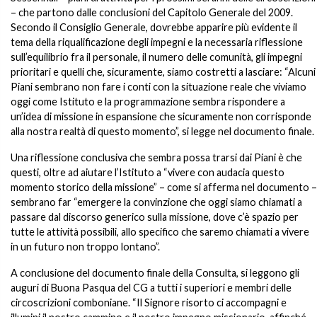
– che partono dalle conclusioni del Capitolo Generale del 2009.
Secondo il Consiglio Generale, dovrebbe apparire più evidente il
tema della riqualificazione degli impegni e la necessaria riflessione
sull’equilibrio fra il personale, il numero delle comunità, gli impegni
prioritari e quelli che, sicuramente, siamo costretti a lasciare: “Alcuni
Piani sembrano non fare i conti con la situazione reale che viviamo
oggi come Istituto e la programmazione sembra rispondere a
un’idea di missione in espansione che sicuramente non corrisponde
alla nostra realtà di questo momento”, si legge nel documento finale.
Una riflessione conclusiva che sembra possa trarsi dai Piani è che
questi, oltre ad aiutare l’Istituto a “vivere con audacia questo
momento storico della missione” – come si afferma nel documento –
sembrano far “emergere la convinzione che oggi siamo chiamati a
passare dal discorso generico sulla missione, dove c’è spazio per
tutte le attività possibili, allo specifico che saremo chiamati a vivere
in un futuro non troppo lontano”.
A conclusione del documento finale della Consulta, si leggono gli
auguri di Buona Pasqua del CG a tutti i superiori e membri delle
circoscrizioni comboniane. “Il Signore risorto ci accompagni e