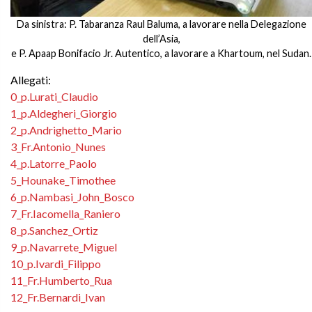
Da sinistra: P. Tabaranza Raul Baluma, a lavorare nella Delegazione
dell’Asia,
e P. Apaap Bonifacio Jr. Autentico, a lavorare a Khartoum, nel Sudan.
Allegati:
0_p.Lurati_Claudio
1_p.Aldegheri_Giorgio
2_p.Andrighetto_Mario
3_Fr.Antonio_Nunes
4_p.Latorre_Paolo
5_Hounake_Timothee
6_p.Nambasi_John_Bosco
7_Fr.Iacomella_Raniero
8_p.Sanchez_Ortiz
9_p.Navarrete_Miguel
10_p.Ivardi_Filippo
11_Fr.Humberto_Rua
12_Fr.Bernardi_Ivan