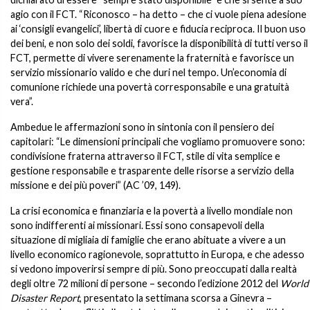
agio con il FCT. “Riconosco – ha detto – che ci vuole piena adesione
ai ‘consigli evangelici’, libertà di cuore e fiducia reciproca. Il buon uso
dei beni, e non solo dei soldi, favorisce la disponibilità di tutti verso il
FCT, permette di vivere serenamente la fraternità e favorisce un
servizio missionario valido e che duri nel tempo. Un’economia di
comunione richiede una povertà corresponsabile e una gratuità
vera”.
Ambedue le affermazioni sono in sintonia con il pensiero dei
capitolari: “Le dimensioni principali che vogliamo promuovere sono:
condivisione fraterna attraverso il FCT, stile di vita semplice e
gestione responsabile e trasparente delle risorse a servizio della
missione e dei più poveri” (AC ’09, 149).
La crisi economica e finanziaria e la povertà a livello mondiale non
sono indifferenti ai missionari. Essi sono consapevoli della
situazione di migliaia di famiglie che erano abituate a vivere a un
livello economico ragionevole, soprattutto in Europa, e che adesso
si vedono impoverirsi sempre di più. Sono preoccupati dalla realtà
degli oltre 72 milioni di persone – secondo l’edizione 2012 del
World
Disaster Report
, presentato la settimana scorsa a Ginevra –