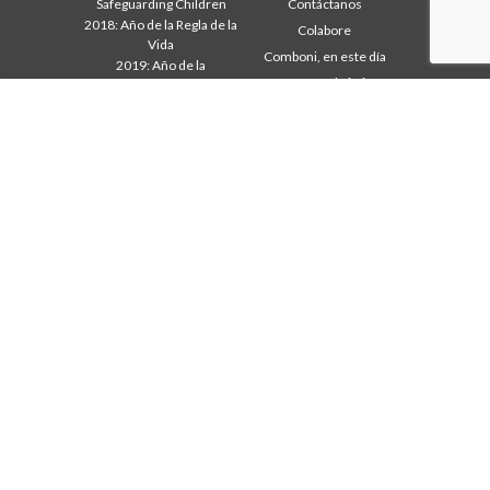
Safeguarding Children
Contáctanos
2018: Año de la Regla de la
Colabore
Vida
Comboni, en este día
2019: Año de la
In pace Christi
interculturalidad
2020: Año de la
Agenda
Ministerialidad
Liturgia del día
Capítulo 2003
Palabras para la misión
Capítulo 2009
Lo más leído
Capítulo 2015
Privacy Policy
Capítulo 2022
Secretariado de la Misión
Consejo General
Intercapitular 2012
Intercapitular 2018
Intercapitular 2025
Oficina de Comunicación
Secretariado Economia
Secretariado Formación
Secretariado Misión