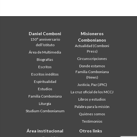
Daniel Comboni
Misioneros
150° anniversario
Combonianos
dell’Istituto
Actualidad (Comboni
Press)
Área de Multimedia
Circunscripciones
Biografías
Donde estamos
Escritos
Familia Comboniana
Escritos inéditos
(News)
Espiritualidad
Justicia, Paz (JPIC)
Estudios
La cruz oficial de los MCCJ
Familia Comboniana
Libros y estudios
Liturgia
Palabra para la misión
Studium Combonianum
Quiénes somos
Testimonios
Área institucional
Otros links