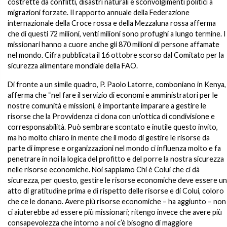
costrette da conflitti, disastri naturali e sconvolgimenti politici a
migrazioni forzate. Il rapporto annuale della Federazione
internazionale della Croce rossa e della Mezzaluna rossa afferma
che di questi 72 milioni, venti milioni sono profughi a lungo termine. I
missionari hanno a cuore anche gli 870 milioni di persone affamate
nel mondo. Cifra pubblicata il 16 ottobre scorso dal Comitato per la
sicurezza alimentare mondiale della FAO.
Di fronte a un simile quadro, P. Paolo Latorre, comboniano in Kenya,
afferma che “nel fare il servizio di economi e amministratori per le
nostre comunità e missioni, è importante imparare a gestire le
risorse che la Provvidenza ci dona con un’ottica di condivisione e
corresponsabilità. Può sembrare scontato e inutile questo invito,
ma ho molto chiaro in mente che il modo di gestire le risorse da
parte di imprese e organizzazioni nel mondo ci influenza molto e fa
penetrare in noi la logica del profitto e del porre la nostra sicurezza
nelle risorse economiche. Noi sappiamo Chi è Colui che ci dà
sicurezza, per questo, gestire le risorse economiche deve essere un
atto di gratitudine prima e di rispetto delle risorse e di Colui, coloro
che ce le donano. Avere più risorse economiche – ha aggiunto – non
ci aiuterebbe ad essere più missionari; ritengo invece che avere più
consapevolezza che intorno a noi c’è bisogno di maggiore