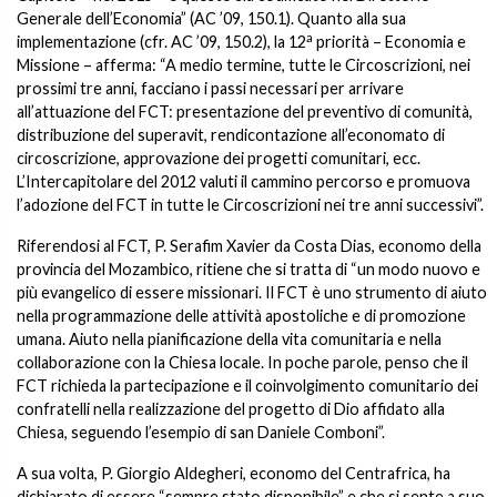
Generale dell’Economia” (AC ’09, 150.1). Quanto alla sua
a
implementazione (cfr. AC ’09, 150.2), la 12
priorità – Economia e
Missione – afferma: “A medio termine, tutte le Circoscrizioni, nei
prossimi tre anni, facciano i passi necessari per arrivare
all’attuazione del FCT: presentazione del preventivo di comunità,
distribuzione del superavit, rendicontazione all’economato di
circoscrizione, approvazione dei progetti comunitari, ecc.
L’Intercapitolare del 2012 valuti il cammino percorso e promuova
l’adozione del FCT in tutte le Circoscrizioni nei tre anni successivi”.
Riferendosi al FCT, P. Serafim Xavier da Costa Dias, economo della
provincia del Mozambico, ritiene che si tratta di “un modo nuovo e
più evangelico di essere missionari. Il FCT è uno strumento di aiuto
nella programmazione delle attività apostoliche e di promozione
umana. Aiuto nella pianificazione della vita comunitaria e nella
collaborazione con la Chiesa locale. In poche parole, penso che il
FCT richieda la partecipazione e il coinvolgimento comunitario dei
confratelli nella realizzazione del progetto di Dio affidato alla
Chiesa, seguendo l’esempio di san Daniele Comboni”.
A sua volta, P. Giorgio Aldegheri, economo del Centrafrica, ha
dichiarato di essere “sempre stato disponibile” e che si sente a suo