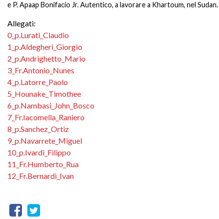
e P. Apaap Bonifacio Jr. Autentico, a lavorare a Khartoum, nel Sudan.
Allegati:
0_p.Lurati_Claudio
1_p.Aldegheri_Giorgio
2_p.Andrighetto_Mario
3_Fr.Antonio_Nunes
4_p.Latorre_Paolo
5_Hounake_Timothee
6_p.Nambasi_John_Bosco
7_Fr.Iacomella_Raniero
8_p.Sanchez_Ortiz
9_p.Navarrete_Miguel
10_p.Ivardi_Filippo
11_Fr.Humberto_Rua
12_Fr.Bernardi_Ivan