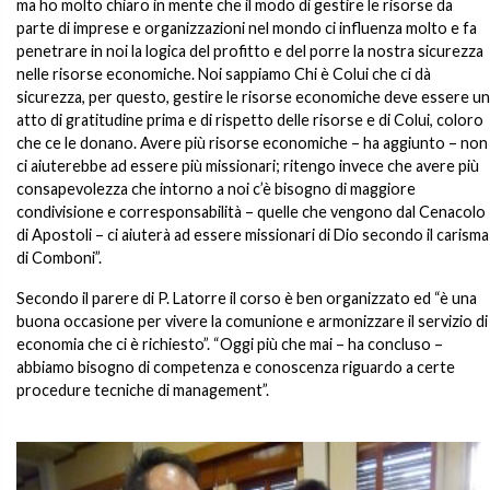
ma ho molto chiaro in mente che il modo di gestire le risorse da
parte di imprese e organizzazioni nel mondo ci influenza molto e fa
penetrare in noi la logica del profitto e del porre la nostra sicurezza
nelle risorse economiche. Noi sappiamo Chi è Colui che ci dà
sicurezza, per questo, gestire le risorse economiche deve essere un
atto di gratitudine prima e di rispetto delle risorse e di Colui, coloro
che ce le donano. Avere più risorse economiche – ha aggiunto – non
ci aiuterebbe ad essere più missionari; ritengo invece che avere più
consapevolezza che intorno a noi c’è bisogno di maggiore
condivisione e corresponsabilità – quelle che vengono dal Cenacolo
di Apostoli – ci aiuterà ad essere missionari di Dio secondo il carisma
di Comboni”.
Secondo il parere di P. Latorre il corso è ben organizzato ed “è una
buona occasione per vivere la comunione e armonizzare il servizio di
economia che ci è richiesto”. “Oggi più che mai – ha concluso –
abbiamo bisogno di competenza e conoscenza riguardo a certe
procedure tecniche di management”.