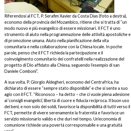
Riferendosi al FCT, P. Serafim Xavier da Costa Dias (foto a destra),
economo della provincia del Mozambico, ritiene che si tratta di “un
modo nuovo e più evangelico di essere missionari. Il FCT è uno
strumento di aiuto nella programmazione delle attività apostoliche e
di promozione umana. Aiuto nella pianificazione della vita
comunitaria e nella collaborazione con la Chiesa locale. In poche
parole, penso che il FCT richieda la partecipazione e il
coinvolgimento comunitario dei confratelli nella realizzazione del
progetto di Dio affidato alla Chiesa, seguendo l’esempio di san
Daniele Comboni”.
A sua volta, P. Giorgio Aldegheri, economo del Centrafrica, ha
dichiarato di essere “sempre stato disponibile” e che si sente a suo
agio con il FCT. “Riconosco – ha detto – che ci vuole piena adesione
ai ‘consigli evangelici’, libertà di cuore e fiducia reciproca. Il buon uso
dei beni, e non solo dei soldi, favorisce la disponibilità di tutti verso il
FCT, permette di vivere serenamente la fraternità e favorisce un
servizio missionario valido e che duri nel tempo. Un’economia di
comunione richiede una povertà corresponsabile e una gratuità