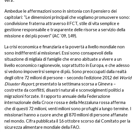
vera”.
Ambedue le affermazioni sono in sintonia con il pensiero dei
capitolari: “Le dimensioni principali che vogliamo promuovere sono:
condivisione fraterna attraverso il FCT, stile di vita semplice e
gestione responsabile e trasparente delle risorse a servizio della
missione e dei più poveri” (AC ’09, 149).
La crisi economica e finanziaria e la povertà a livello mondiale non
sono indifferenti ai missionari. Essi sono consapevoli della
situazione di migliaia di famiglie che erano abituate a vivere a un
livello economico ragionevole, soprattutto in Europa, e che adesso
si vedono impoverirsi sempre di più. Sono preoccupati dalla realtà
degli oltre 72 milioni di persone – secondo l’edizione 2012 del
World
Disaster Report
, presentato la settimana scorsa a Ginevra –
costrette da conflitti, disastri naturali e sconvolgimenti politici a
migrazioni forzate. Il rapporto annuale della Federazione
internazionale della Croce rossa e della Mezzaluna rossa afferma
che di questi 72 milioni, venti milioni sono profughi a lungo termine. I
missionari hanno a cuore anche gli 870 milioni di persone affamate
nel mondo. Cifra pubblicata il 16 ottobre scorso dal Comitato per la
sicurezza alimentare mondiale della FAO.