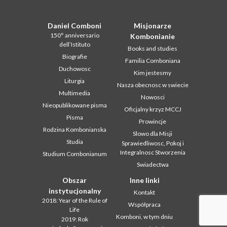
Daniel Comboni
Misjonarze
150° anniversario
Kombonianie
dell’Istituto
Books and studies
Biografie
Familia Comboniana
Duchowosc
Kim jestesmy
Liturgia
Nasza obecnosc w swiecie
Multimedia
Nowosci
Nieopublikowane pisma
Oficjalny krzyz MCCJ
Pisma
Prowincje
Rodzina Kombonianska
Slowo dla Misji
Studia
Sprawiedliwosc, Pokoj i
Integralnosc Stworzenia
Studium Combonianum
Swiadectwa
Obszar
Inne linki
instytucjonalny
Kontakt
2018: Year of the Rule of
Współpraca
Life
Komboni, w tym dniu
2019: Rok