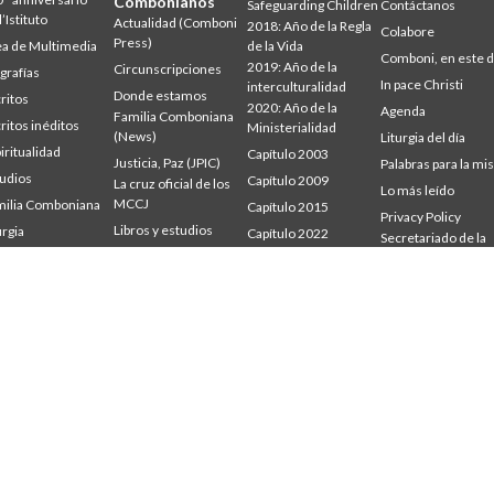
Combonianos
Safeguarding Children
Contáctanos
l’Istituto
Actualidad (Comboni
2018: Año de la Regla
Colabore
Press)
a de Multimedia
de la Vida
Comboni, en este d
2019: Año de la
Circunscripciones
grafías
In pace Christi
interculturalidad
Donde estamos
ritos
2020: Año de la
Agenda
Familia Comboniana
ritos inéditos
Ministerialidad
(News)
Liturgia del día
iritualidad
Capítulo 2003
Justicia, Paz (JPIC)
Palabras para la mi
udios
Capítulo 2009
La cruz oficial de los
Lo más leído
MCCJ
ilia Comboniana
Capítulo 2015
Privacy Policy
Libros y estudios
urgia
Capítulo 2022
Secretariado de la
udium
Palabra para la misión
Misión
Consejo General
mbonianum
Quiénes somos
Intercapitular 2012
Testimonios
Intercapitular 2018
Intercapitular 2025
Oficina de
Comunicación
Secretariado
Economia
Secretariado
Formación
Secretariado Misión