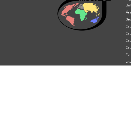
del
Áre
Bio
Esc
Esc
Esp
Est
Fam
Lit
St
Co