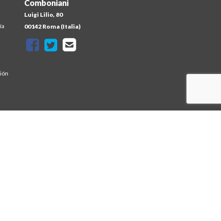
Comboniani
Luigi Lilio, 80
ía
00142 Roma (Italia)
sión