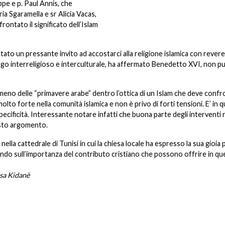
ppe e p. Paul Annis, che
a Sgaramella e sr Alicia Vacas,
ontato il significato dell’Islam
stato un pressante invito ad accostarci alla religione islamica con rever
l dialogo interreligioso e interculturale, ha affermato Benedetto XVI, non p
nomeno delle “primavere arabe” dentro l’ottica di un Islam che deve confr
olto forte nella comunità islamica e non è privo di forti tensioni. E’ in 
ecificità. Interessante notare infatti che buona parte degli interventi 
sto argomento.
lla cattedrale di Tunisi in cui la chiesa locale ha espresso la sua gioia p
istendo sull’importanza del contributo cristiano che possono offrire in q
isa Kidanè