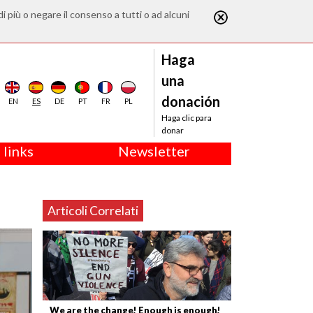
di più o negare il consenso a tutti o ad alcuni
Haga
una
donación
EN
ES
DE
PT
FR
PL
Haga clic para
donar
 links
Newsletter
Articoli Correlati
We are the change! Enough is enough!