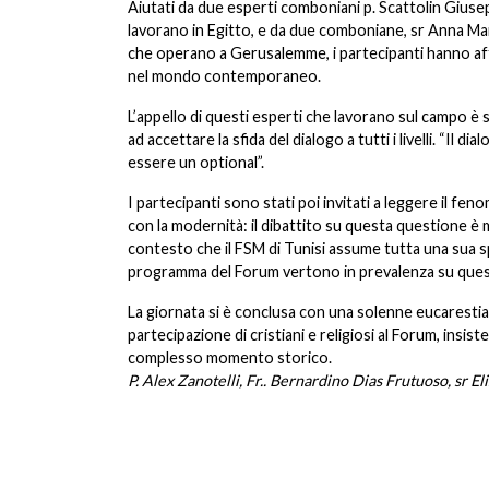
Aiutati da due esperti comboniani p. Scattolin Giuse
lavorano in Egitto, e da due comboniane, sr Anna Mari
che operano a Gerusalemme, i partecipanti hanno affr
nel mondo contemporaneo.
L’appello di questi esperti che lavorano sul campo è 
ad accettare la sfida del dialogo a tutti i livelli. “I
essere un optional”.
I partecipanti sono stati poi invitati a leggere il fe
con la modernità: il dibattito su questa questione è m
contesto che il FSM di Tunisi assume tutta una sua sp
programma del Forum vertono in prevalenza su que
La giornata si è conclusa con una solenne eucarestia ne
partecipazione di cristiani e religiosi al Forum, ins
complesso momento storico.
P. Alex Zanotelli, Fr.. Bernardino Dias Frutuoso, sr El