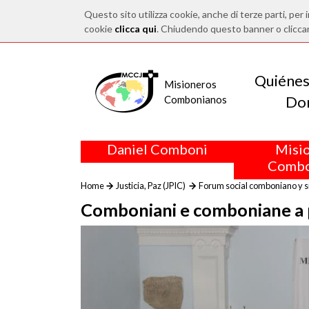
Questo sito utilizza cookie, anche di terze parti, per i
cookie
clicca qui
. Chiudendo questo banner o clicca
Quiéne
Misioneros
Do
Combonianos
Daniel Comboni
Misi
Combo
Home
Justicia, Paz (JPIC)
Forum social comboniano y s
Comboniani e comboniane a p