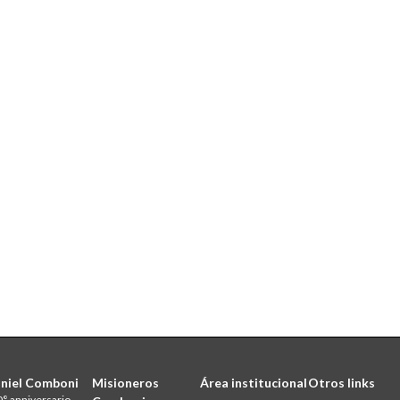
niel Comboni
Misioneros
Área institucional
Otros links
° anniversario