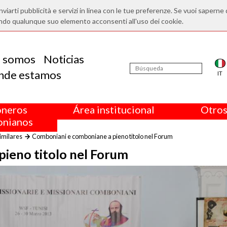
nviarti pubblicità e servizi in linea con le tue preferenze. Se vuoi saperne 
ndo qualunque suo elemento acconsenti all'uso dei cookie.
s somos
Noticias
nde estamos
IT
oneros
Área institucional
Otros
nianos
imilares
Comboniani e comboniane a pieno titolo nel Forum
ieno titolo nel Forum