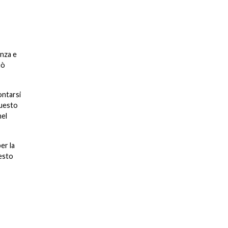
enza e
uò
ontarsi
questo
nel
er la
uesto