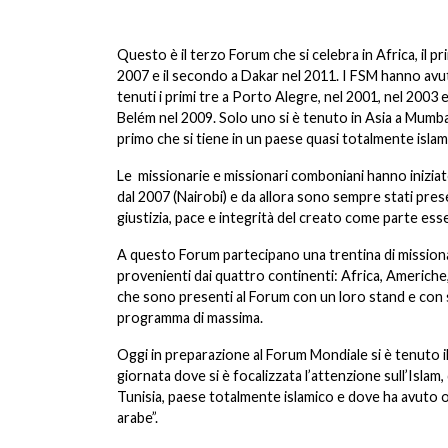
Questo è il terzo Forum che si celebra in Africa, il pr
2007 e il secondo a Dakar nel 2011. I FSM hanno avuto
tenuti i primi tre a Porto Alegre, nel 2001, nel 2003 
Belém nel 2009. Solo uno si è tenuto in Asia a Mumbai
primo che si tiene in un paese quasi totalmente islam
Le missionarie e missionari comboniani hanno inizia
dal 2007 (Nairobi) e da allora sono sempre stati pres
giustizia, pace e integrità del creato come parte esse
A questo Forum partecipano una trentina di missiona
provenienti dai quattro continenti: Africa, Americhe, 
che sono presenti al Forum con un loro stand e con 
programma di massima.
Oggi in preparazione al Forum Mondiale si è tenuto
giornata dove si è focalizzata l’attenzione sull’Islam, 
Tunisia, paese totalmente islamico e dove ha avuto o
arabe”.