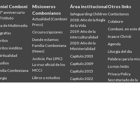
niel Comboni
Misioneros
Área institucional
Otros links
° anniversario
Combonianos
Safeguarding Children
Contáctanos
l’Istituto
Actualidad (Comboni
2018: Año de la Regla
Colabore
Press)
a de Multimedia
de la Vida
Comboni, en este d
2019: Año de la
Circunscripciones
grafías
In pace Christi
interculturalidad
Donde estamos
ritos
2020: Año de la
Agenda
Familia Comboniana
ritos inéditos
Ministerialidad
(News)
Liturgia del día
iritualidad
Capítulo 2003
Justicia, Paz (JPIC)
Palabras para la mi
udios
Capítulo 2009
La cruz oficial de los
Lo más leído
MCCJ
ilia Comboniana
Capítulo 2015
Privacy Policy
Libros y estudios
urgia
Capítulo 2022
Secretariado de la
udium
Palabra para la misión
Misión
Consejo General
mbonianum
Quiénes somos
Intercapitular 2012
Testimonios
Intercapitular 2018
Intercapitular 2025
Oficina de
Comunicación
Secretariado
Economia
Secretariado