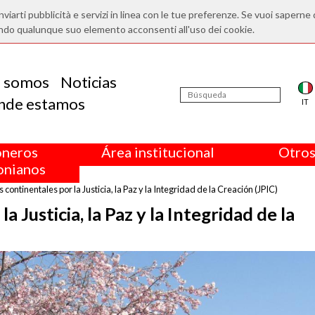
nviarti pubblicità e servizi in linea con le tue preferenze. Se vuoi saperne 
ndo qualunque suo elemento acconsenti all'uso dei cookie.
s somos
Noticias
nde estamos
IT
oneros
Área institucional
Otros
nianos
continentales por la Justicia, la Paz y la Integridad de la Creación (JPIC)
 Justicia, la Paz y la Integridad de la