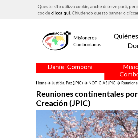
Questo sito utilizza cookie, anche di terze parti, per i
cookie
clicca qui
. Chiudendo questo banner o clicca
Quiéne
Misioneros
Do
Combonianos
Daniel Comboni
Misi
Combo
Home
Justicia, Paz (JPIC)
NOTICIAS JPIC
Reuniones 
Reuniones continentales por la
Creación (JPIC)