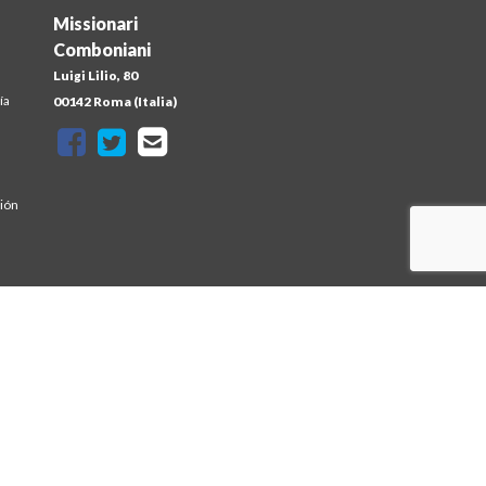
Missionari
Comboniani
Luigi Lilio, 80
ía
00142 Roma (Italia)
sión