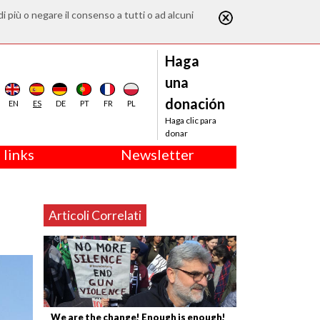
di più o negare il consenso a tutti o ad alcuni
Haga
una
donación
EN
ES
DE
PT
FR
PL
Haga clic para
donar
 links
Newsletter
Articoli Correlati
We are the change! Enough is enough!