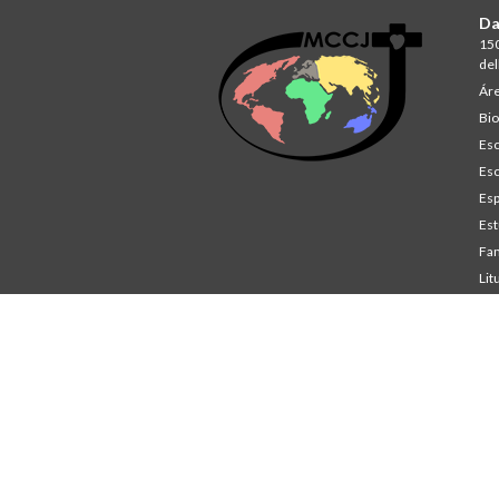
Da
150
del
Áre
Bio
Esc
Esc
Esp
Est
Fam
Lit
St
Co