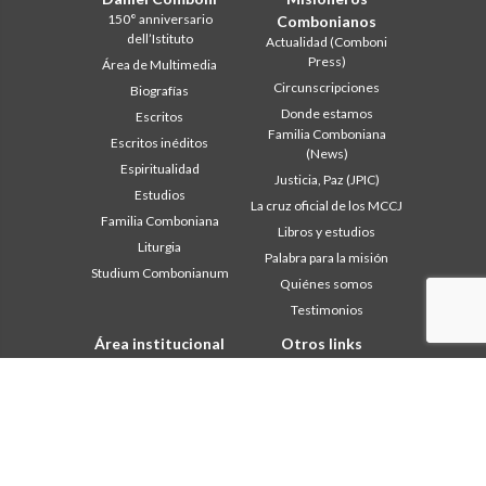
150° anniversario
Combonianos
dell’Istituto
Actualidad (Comboni
Press)
Área de Multimedia
Circunscripciones
Biografías
Donde estamos
Escritos
Familia Comboniana
Escritos inéditos
(News)
Espiritualidad
Justicia, Paz (JPIC)
Estudios
La cruz oficial de los MCCJ
Familia Comboniana
Libros y estudios
Liturgia
Palabra para la misión
Studium Combonianum
Quiénes somos
Testimonios
Área institucional
Otros links
Safeguarding Children
Contáctanos
2018: Año de la Regla de la
Colabore
Vida
Comboni, en este día
2019: Año de la
In pace Christi
interculturalidad
2020: Año de la
Agenda