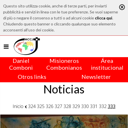
Questo sito utilizza cookie, anche di terze parti, per inviarti
pubblicità e servizi in linea con le tue preferenze. Se vuoi saperne
di più o negare il consenso a tutti o ad alcuni cookie
clicca qui
.
Chiudendo questo banner o cliccando qualunque suo elemento
acconsenti all'uso dei cookie.
Daniel
Misioneros
Área
Comboni
Combonianos
institucional
Otros links
Newsletter
Noticias
Inicio
324
325
326
327
328
329
330
331
332
333