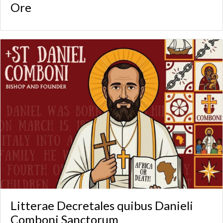
Ore
Litterae Decretales quibus Danieli
Comboni Sanctorum