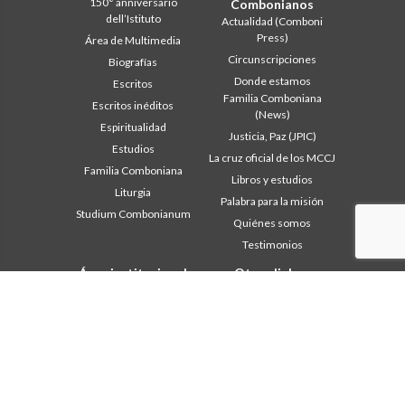
150° anniversario
Combonianos
dell’Istituto
Actualidad (Comboni
Press)
Área de Multimedia
Circunscripciones
Biografías
Donde estamos
Escritos
Familia Comboniana
Escritos inéditos
(News)
Espiritualidad
Justicia, Paz (JPIC)
Estudios
La cruz oficial de los MCCJ
Familia Comboniana
Libros y estudios
Liturgia
Palabra para la misión
Studium Combonianum
Quiénes somos
Testimonios
Área institucional
Otros links
Safeguarding Children
Contáctanos
2018: Año de la Regla de la
Colabore
Vida
Comboni, en este día
2019: Año de la
In pace Christi
interculturalidad
2020: Año de la
Agenda
Ministerialidad
Liturgia del día