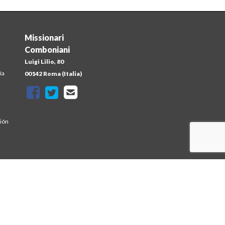
Missionari
Comboniani
Luigi Lilio, 80
ía
00142 Roma (Italia)
sión