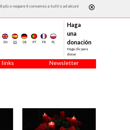
di più o negare il consenso a tutti o ad alcuni
Haga
una
donación
EN
ES
DE
PT
FR
PL
Haga clic para
donar
 links
Newsletter