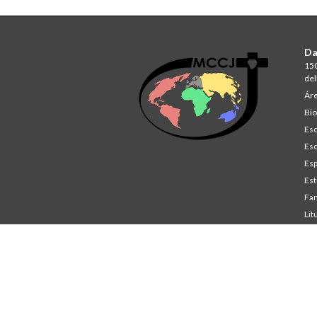
Da
150
del
Áre
Bio
Esc
Esc
Esp
Est
Fam
Lit
St
Co