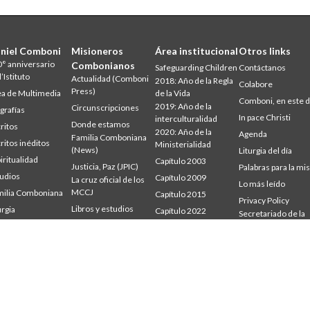
niel Comboni
Misioneros
Área institucional
Otros links
° anniversario
Combonianos
Safeguarding Children
Contáctanos
l’Istituto
Actualidad (Comboni
2018: Año de la Regla
Colabore
Press)
a de Multimedia
de la Vida
Comboni, en este d
2019: Año de la
Circunscripciones
grafías
In pace Christi
interculturalidad
Donde estamos
ritos
2020: Año de la
Agenda
Familia Comboniana
ritos inéditos
Ministerialidad
(News)
Liturgia del día
iritualidad
Capítulo 2003
Justicia, Paz (JPIC)
Palabras para la mi
udios
Capítulo 2009
La cruz oficial de los
Lo más leído
MCCJ
ilia Comboniana
Capítulo 2015
Privacy Policy
Libros y estudios
urgia
Capítulo 2022
Secretariado de la
udium
Palabra para la misión
Misión
Consejo General
mbonianum
Quiénes somos
Intercapitular 2012
Testimonios
Intercapitular 2018
Intercapitular 2025
Oficina de
Comunicación