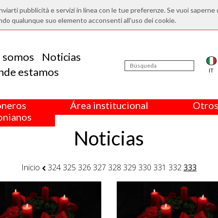
nviarti pubblicità e servizi in linea con le tue preferenze. Se vuoi saperne 
ndo qualunque suo elemento acconsenti all'uso dei cookie.
s somos
Noticias
nde estamos
IT
oneros
Área institucional
Otros
nianos
Noticias
Inicio
324
325
326
327
328
329
330
331
332
333