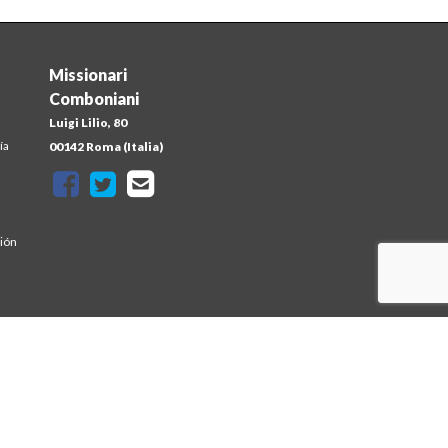
Missionari
Comboniani
Luigi Lilio, 80
ía
00142 Roma (Italia)
sión