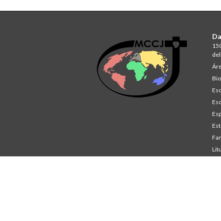
Da
150
del
Áre
Bio
Esc
Esc
Esp
Est
Fam
Lit
St
Co