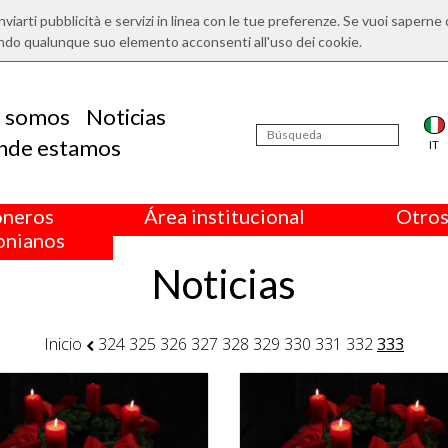
nviarti pubblicità e servizi in linea con le tue preferenze. Se vuoi saperne 
ndo qualunque suo elemento acconsenti all'uso dei cookie.
s somos
Noticias
nde estamos
IT
oneros
Área institucional
Otros
nianos
Noticias
Inicio
324
325
326
327
328
329
330
331
332
333