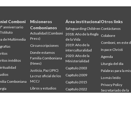
niel Comboni
Misioneros
Área institucional
Otros links
° anniversario
Combonianos
Safeguarding Children
Contáctanos
l’Istituto
Actualidad (Comboni
2018: Año de la Regla
Colabore
Press)
a de Multimedia
de la Vida
Comboni, en este d
2019: Año de la
Circunscripciones
grafías
In pace Christi
interculturalidad
Donde estamos
ritos
2020: Año de la
Agenda
Familia Comboniana
ritos inéditos
Ministerialidad
(News)
Liturgia del día
iritualidad
Capítulo 2003
Justicia, Paz (JPIC)
Palabras para la mi
udios
Capítulo 2009
La cruz oficial de los
Lo más leído
MCCJ
ilia Comboniana
Capítulo 2015
Privacy Policy
Libros y estudios
urgia
Capítulo 2022
Secretariado de la
udium
Palabra para la misión
Misión
Consejo General
mbonianum
Quiénes somos
Intercapitular 2012
Testimonios
Intercapitular 2018
Intercapitular 2025
Oficina de
Comunicación