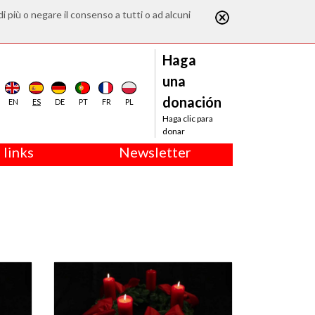
di più o negare il consenso a tutti o ad alcuni
Haga
una
donación
EN
ES
DE
PT
FR
PL
Haga clic para
donar
 links
Newsletter