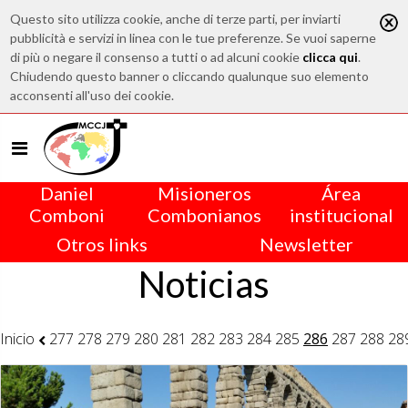
Questo sito utilizza cookie, anche di terze parti, per inviarti
pubblicità e servizi in linea con le tue preferenze. Se vuoi saperne
di più o negare il consenso a tutti o ad alcuni cookie
clicca qui
.
Chiudendo questo banner o cliccando qualunque suo elemento
acconsenti all'uso dei cookie.
Daniel
Misioneros
Área
Comboni
Combonianos
institucional
Otros links
Newsletter
Noticias
Inicio
277
278
279
280
281
282
283
284
285
286
287
288
28