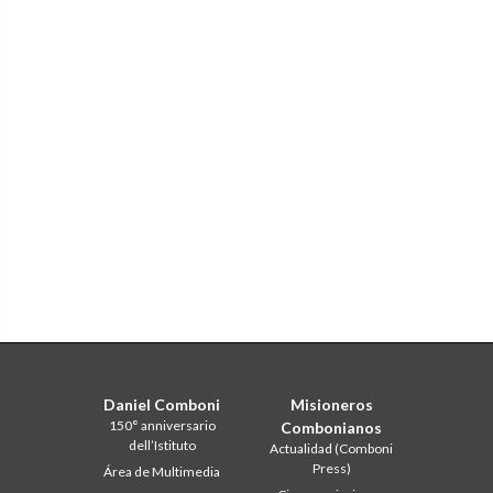
Daniel Comboni
Misioneros
150° anniversario
Combonianos
dell’Istituto
Actualidad (Comboni
Press)
Área de Multimedia