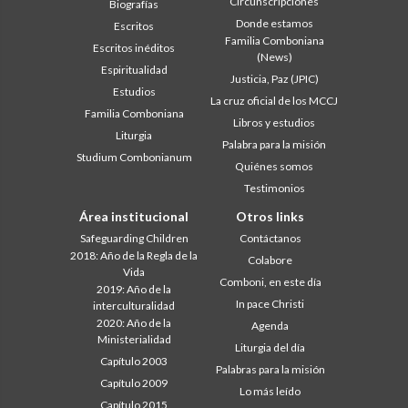
Circunscripciones
Biografías
Donde estamos
Escritos
Familia Comboniana
Escritos inéditos
(News)
Espiritualidad
Justicia, Paz (JPIC)
Estudios
La cruz oficial de los MCCJ
Familia Comboniana
Libros y estudios
Liturgia
Palabra para la misión
Studium Combonianum
Quiénes somos
Testimonios
Área institucional
Otros links
Safeguarding Children
Contáctanos
2018: Año de la Regla de la
Colabore
Vida
Comboni, en este día
2019: Año de la
In pace Christi
interculturalidad
2020: Año de la
Agenda
Ministerialidad
Liturgia del día
Capítulo 2003
Palabras para la misión
Capítulo 2009
Lo más leído
Capítulo 2015