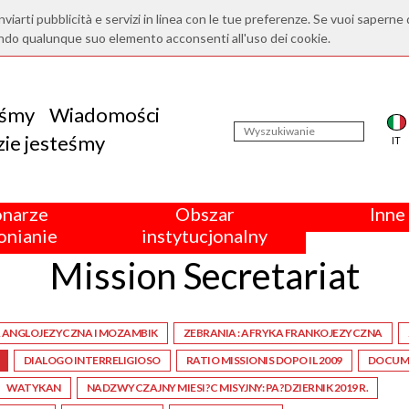
nviarti pubblicità e servizi in linea con le tue preferenze. Se vuoi saperne 
ndo qualunque suo elemento acconsenti all'uso dei cookie.
eśmy
Wiadomości
ie jesteśmy
IT
onarze
Obszar
Inne 
nianie
instytucjonalny
Mission Secretariat
A ANGLOJEZYCZNA I MOZAMBIK
ZEBRANIA : AFRYKA FRANKOJEZYCZNA
DIALOGO INTERRELIGIOSO
RATIO MISSIONIS DOPO IL 2009
DOCUME
WATYKAN
NADZWYCZAJNY MIESI?C MISYJNY: PA?DZIERNIK 2019 R.