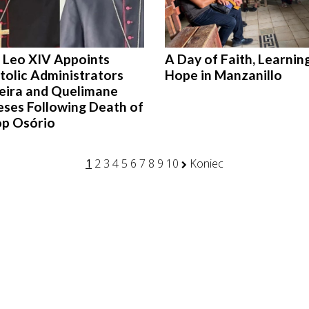
 Leo XIV Appoints
A Day of Faith, Learnin
tolic Administrators
Hope in Manzanillo
Beira and Quelimane
eses Following Death of
op Osório
1
2
3
4
5
6
7
8
9
10
Koniec