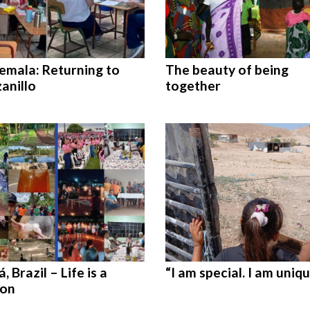
emala: Returning to
The beauty of being
anillo
together
á, Brazil – Life is a
“I am special. I am uniqu
ion