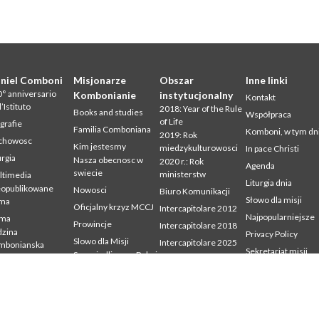
niel Comboni
Misjonarze
Obszar
Inne linki
° anniversario
Kombonianie
instytucjonalny
Kontakt
l’Istituto
2018: Year of the Rule
Books and studies
Współpraca
of Life
grafie
Familia Comboniana
Komboni, w tym dn
2019: Rok
chowosc
Kim jestesmy
miedzykulturowosci
In pace Christi
urgia
Nasza obecnosc w
2020 r.: Rok
Agenda
swiecie
ministerstw
ltimedia
Liturgia dnia
eopublikowane
Nowosci
Biuro Komunikacji
Słowo dla misji
sma
Oficjalny krzyz MCCJ
Intercapitolare 2012
Najpopularniejsze
sma
Prowincje
Intercapitolare 2018
zina
Privacy Policy
Slowo dla Misji
Intercapitolare 2025
mbonianska
Sekretariat misji
Sprawiedliwosc, Pokoj
Kapitula 2003
dia
i Integralnosc
udium
Kapitula 2009
Stworzenia
mbonianum
Kapitula 2015
Swiadectwa
Kapitula 2022