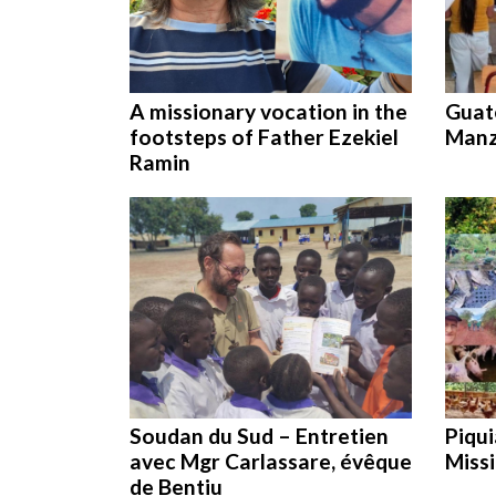
A missionary vocation in the
Guat
footsteps of Father Ezekiel
Manz
Ramin
Soudan du Sud – Entretien
Piqui
avec Mgr Carlassare, évêque
Miss
de Bentiu