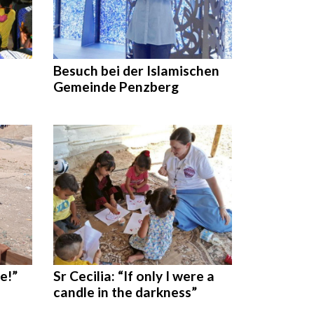
Besuch bei der Islamischen
Gemeinde Penzberg
e!”
Sr Cecilia: “If only I were a
candle in the darkness”