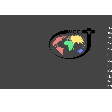
Da
150
del
Bio
Du
Lit
Mu
Ni
pi
Pi
Rod
Ko
Stu
St
Co