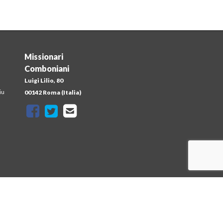
Missionari
Comboniani
Luigi Lilio, 80
iu
00142 Roma (Italia)