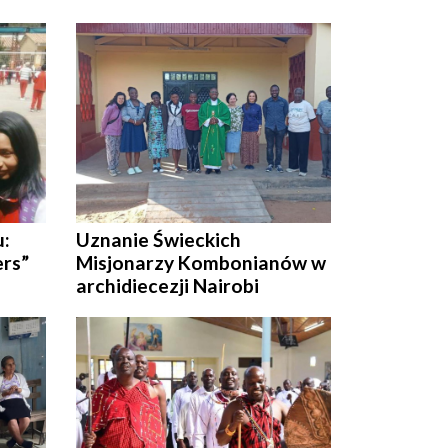
u:
Uznanie Świeckich
ers”
Misjonarzy Kombonianów w
archidiecezji Nairobi