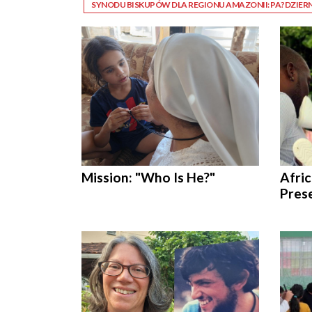
SYNODU BISKUPÓW DLA REGIONU AMAZONII: PA?DZIERN
Mission: "Who Is He?"
Afric
Prese