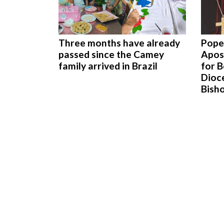
Three months have already
Pope
passed since the Camey
Apos
family arrived in Brazil
for 
Dioc
Bish