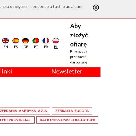
di più o negare il consenso a tutti o ad alcuni
Aby
złożyć
ofiarę
EN
ES
DE
PT
FR
PL
Kliknij, aby
przekazać
darowiznę
linki
Newsletter
ZEBRANIA : AMERYKA I AZJA
ZEBRANIA : EUROPA
NTI PROVINCIALI
RATIO MISSIONIS: CONCLUSIONI