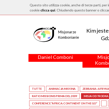
Questo sito utilizza cookie, anche di terze parti, per i
cookie
clicca qui
. Chiudendo questo banner o clicca
Kim jest
Misjonarze
Gdz
Kombonianie
Daniel Comboni
Misj
Kombo
TUTTE
ANIMACJA MISYJNA
ZEBRANIA : AFRYK
RATIO MISSIONIS PRIMA DEL 2009
MISJA OD ?RODKA
CONFERENCE “AFRICA: CONTINENT ON THE GO”