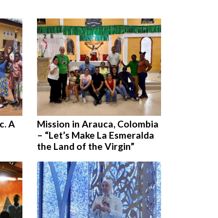
c. A
Mission in Arauca, Colombia
– “Let’s Make La Esmeralda
the Land of the Virgin”