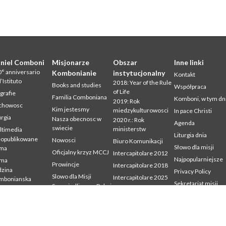
niel Comboni
Misjonarze
Obszar
Inne linki
° anniversario
Kombonianie
instytucjonalny
Kontakt
l’Istituto
2018: Year of the Rule
Books and studies
Współpraca
of Life
grafie
Familia Comboniana
Komboni, w tym dn
2019: Rok
chowosc
Kim jestesmy
miedzykulturowosci
In pace Christi
urgia
Nasza obecnosc w
2020 r.: Rok
Agenda
swiecie
ministerstw
ltimedia
Liturgia dnia
eopublikowane
Nowosci
Biuro Komunikacji
Słowo dla misji
sma
Oficjalny krzyz MCCJ
Intercapitolare 2012
Najpopularniejsze
sma
Prowincje
Intercapitolare 2018
zina
Privacy Policy
Slowo dla Misji
Intercapitolare 2025
mbonianska
Sekretariat misji
Sprawiedliwosc, Pokoj
Kapitula 2003
dia
i Integralnosc
udium
Kapitula 2009
Stworzenia
mbonianum
Kapitula 2015
Swiadectwa
Kapitula 2022