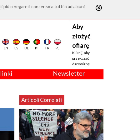
di più o negare il consenso a tutti o ad alcuni
Aby
złożyć
ofiarę
EN
ES
DE
PT
FR
PL
Kliknij, aby
przekazać
darowiznę
linki
Newsletter
Articoli Correlati