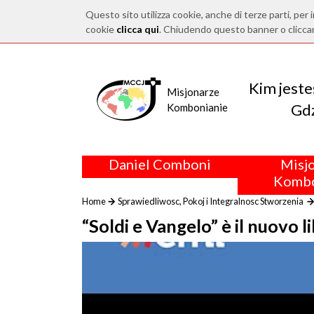
Questo sito utilizza cookie, anche di terze parti, per i
cookie
clicca qui
. Chiudendo questo banner o clicca
Kim jest
Misjonarze
Gdz
Kombonianie
Daniel Comboni
Misj
Kombo
Home
Sprawiedliwosc, Pokoj i Integralnosc Stworzenia
“Soldi e Vangelo” è il nuovo li