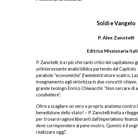
Soldi e Vangelo
P. Alex Zanotelli
Editrice Missionaria Ital
P. Zanotelli, tra i più sferzanti critici del capitalismo
un’interessante analisi biblica partendo dal Capitolo 1
parabole “economiche” (l’amministratore scaltro, Lazz
insegnamento egli sintetizza in due concetti-chiave,
grande teologo Enrico Chiavacchi: “Non cercare di arri
condividere”.
Oltre a scagliare un vero e proprio anatema contro il
benedizione dello stato! – P. Zanotelli invita a rileg
per trovarvi ragioni liberanti dall’imperialismo finanz
deve corrispondere al pane nostro. Questo è il sogn
realizzare oggi”.