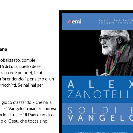
iana
 globalizzato, compie
6 di Luca, quello delle
aro ed Epulone), il cui
 riprendendo il pensiero di un
cchirti. Se hai, hai per
 gioco d’azzardo – che ha la
gere il Vangelo in maniera nuova
iario attuale: “Il Padre nostro
o di Gesù, che tocca a noi