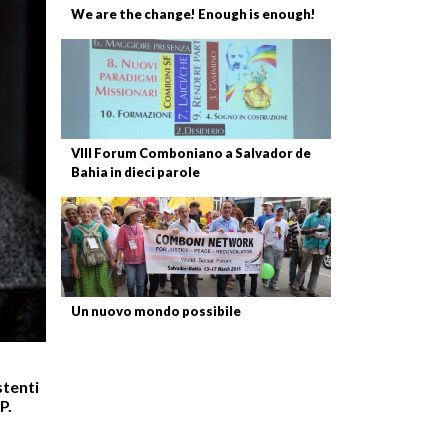
We are the change! Enough is enough!
VIII Forum Comboniano a Salvador de
Bahia in dieci parole
Un nuovo mondo possibile
stenti
P.