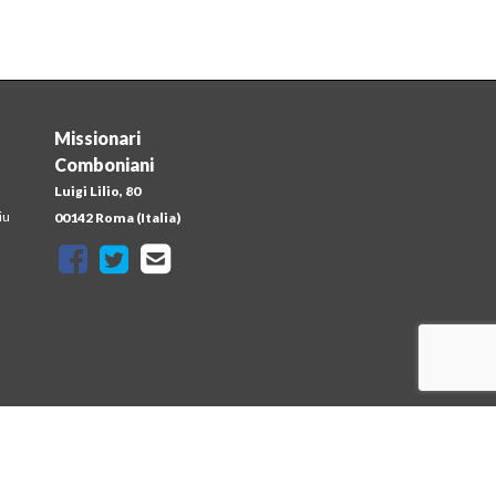
Missionari
Comboniani
Luigi Lilio, 80
iu
00142 Roma (Italia)