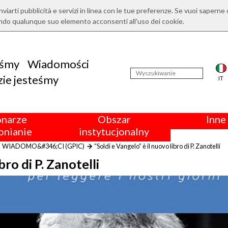
nviarti pubblicità e servizi in linea con le tue preferenze. Se vuoi saperne 
ndo qualunque suo elemento acconsenti all'uso dei cookie.
eśmy
Wiadomości
ie jesteśmy
IT
onarze
Obszar
Inne 
nianie
instytucjonalny
WIADOMO&#346;CI (GPIC)
“Soldi e Vangelo” è il nuovo libro di P. Zanotelli
bro di P. Zanotelli