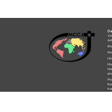
Da
150
del
Bio
Du
Lit
Mu
Ni
pi
Pi
Rod
Ko
Stu
St
Co