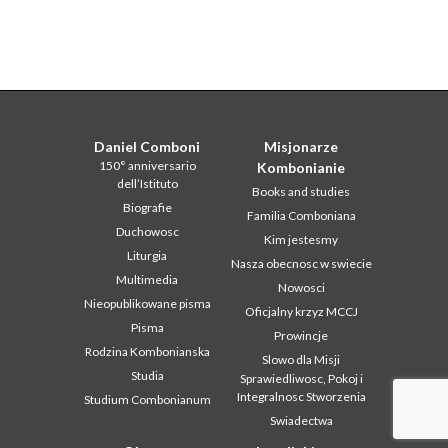
Daniel Comboni
Misjonarze
150° anniversario
Kombonianie
dell’Istituto
Books and studies
Biografie
Familia Comboniana
Duchowosc
Kim jestesmy
Liturgia
Nasza obecnosc w swiecie
Multimedia
Nowosci
Nieopublikowane pisma
Oficjalny krzyz MCCJ
Pisma
Prowincje
Rodzina Kombonianska
Slowo dla Misji
Studia
Sprawiedliwosc, Pokoj i
Integralnosc Stworzenia
Studium Combonianum
Swiadectwa