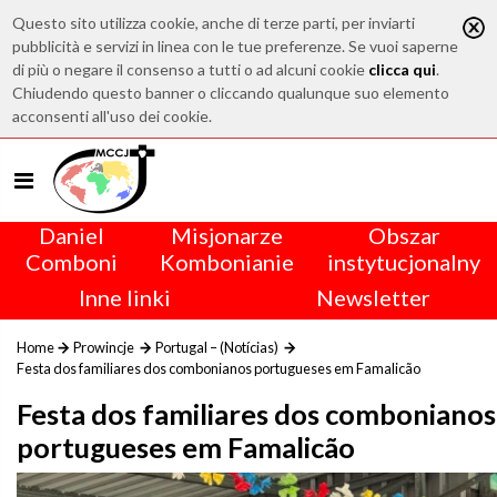
Questo sito utilizza cookie, anche di terze parti, per inviarti
pubblicità e servizi in linea con le tue preferenze. Se vuoi saperne
di più o negare il consenso a tutti o ad alcuni cookie
clicca qui
.
Chiudendo questo banner o cliccando qualunque suo elemento
acconsenti all'uso dei cookie.
Daniel
Misjonarze
Obszar
Comboni
Kombonianie
instytucjonalny
Inne linki
Newsletter
Home
Prowincje
Portugal – (Notícias)
Festa dos familiares dos combonianos portugueses em Famalicão
Festa dos familiares dos combonianos
portugueses em Famalicão