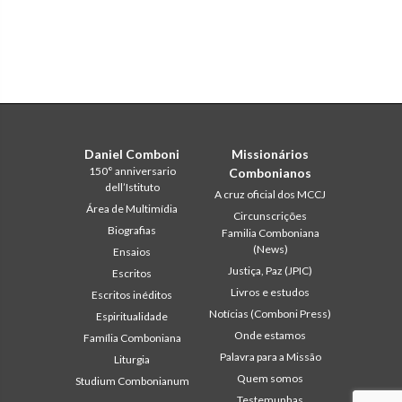
Daniel Comboni
Missionários
150° anniversario
Combonianos
dell’Istituto
A cruz oficial dos MCCJ
Área de Multimídia
Circunscrições
Biografias
Familia Comboniana
(News)
Ensaios
Justiça, Paz (JPIC)
Escritos
Livros e estudos
Escritos inéditos
Notícias (Comboni Press)
Espiritualidade
Onde estamos
Família Comboniana
Palavra para a Missão
Liturgia
Quem somos
Studium Combonianum
Testemunhas