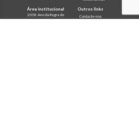
Área institucional
Outros links
2018: Ano da Regra de
Contacte-nos
Vida
Colabore
2019: Ano da
Comboni, neste dia
Interculturalidade
2020: Ano da
In pace Christi
Ministerialidade
Agenda
Capítulo 2003
Liturgia do dia
Capítulo 2009
Palavra para a missão
Capítulo 2015
Mais lidos
Capítulo 2022
Privacy Policy
Conselho Geral
Secretariado da Missão
Gabinete de Comunicação
Intercapitular 2012
Intercapitular 2018
Intercapitular 2025
Protecção de menores
Secr. Economia
Secr. Formação