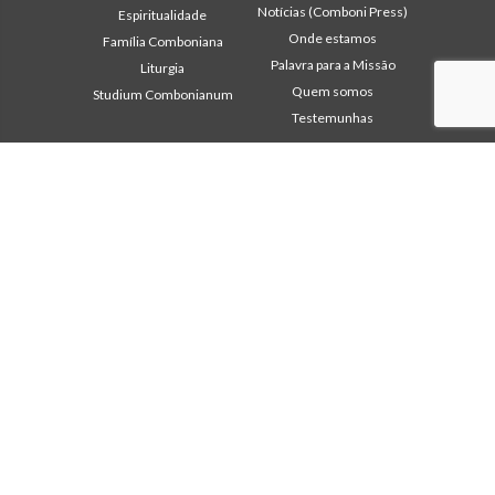
Notícias (Comboni Press)
Espiritualidade
Onde estamos
Família Comboniana
Palavra para a Missão
Liturgia
Quem somos
Studium Combonianum
Testemunhas
Área institucional
Outros links
2018: Ano da Regra de
Contacte-nos
Vida
Colabore
2019: Ano da
Comboni, neste dia
Interculturalidade
2020: Ano da
In pace Christi
Ministerialidade
Agenda
Capítulo 2003
Liturgia do dia
Capítulo 2009
Palavra para a missão
Capítulo 2015
Mais lidos
Capítulo 2022
Privacy Policy
Conselho Geral
Secretariado da Missão
Gabinete de Comunicação
Intercapitular 2012
Intercapitular 2018