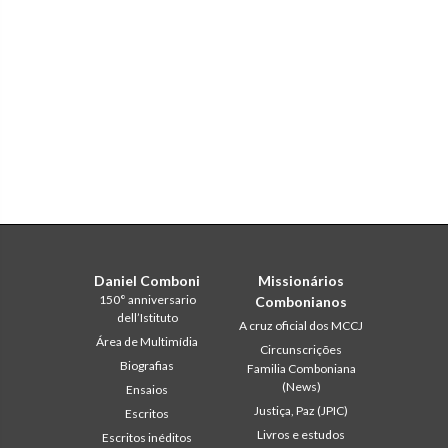
Daniel Comboni
Missionários
150° anniversario
Combonianos
dell’Istituto
A cruz oficial dos MCCJ
Área de Multimídia
Circunscrições
Biografias
Familia Comboniana
(News)
Ensaios
Justiça, Paz (JPIC)
Escritos
Livros e estudos
Escritos inéditos