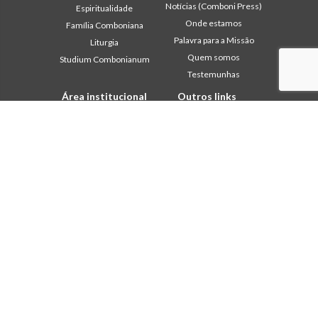
Notícias (Comboni Press)
Espiritualidade
Onde estamos
Família Comboniana
Palavra para a Missão
Liturgia
Quem somos
Studium Combonianum
Testemunhas
Área institucional
Outros links
2018: Ano da Regra de
Contacte-nos
Vida
Colabore
2019: Ano da
Comboni, neste dia
Interculturalidade
2020: Ano da
In pace Christi
Ministerialidade
Agenda
Capítulo 2003
Liturgia do dia
Capítulo 2009
Palavra para a missão
Capítulo 2015
Mais lidos
Capítulo 2022
Privacy Policy
Conselho Geral
Secretariado da Missão
Gabinete de Comunicação
Intercapitular 2012
Intercapitular 2018