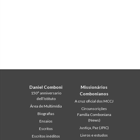
Daniel Comboni
Missionários
150° anniversario
Combonianos
dell’Istituto
A cruz oficial dos MCCJ
Área de Multimídia
Circunscrições
Biografias
Familia Comboniana
(News)
Ensaios
Justiça, Paz (JPIC)
Escritos
Livros e estudos
Escritos inéditos