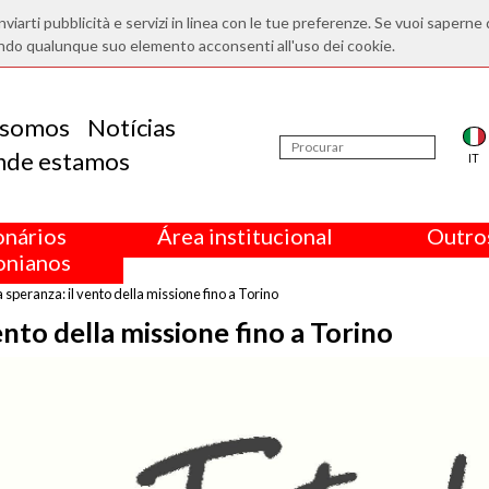
nviarti pubblicità e servizi in linea con le tue preferenze. Se vuoi saperne 
ndo qualunque suo elemento acconsenti all'uso dei cookie.
somos
Notícias
nde estamos
IT
onários
Área institucional
Outros
nianos
 speranza: il vento della missione fino a Torino
ento della missione fino a Torino