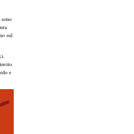
i sono
tura
no sul
ci.
invito
ardo e