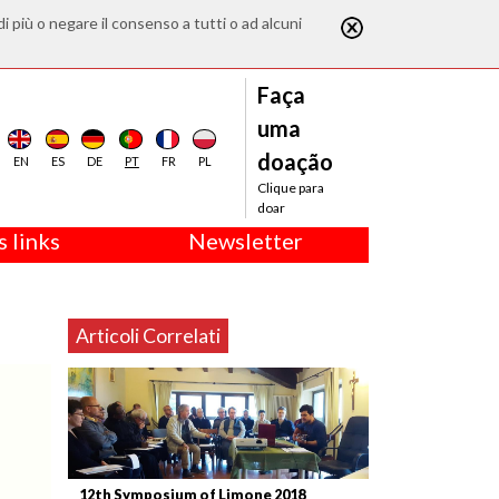
di più o negare il consenso a tutti o ad alcuni
Faça
uma
doação
EN
ES
DE
PT
FR
PL
Clique para
doar
 links
Newsletter
Articoli Correlati
12th Symposium of Limone 2018