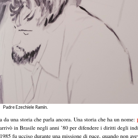
Padre Ezechiele Ramin.
ia da una storia che parla ancora. Una storia che ha un nome:
rivò in Brasile negli anni ’80 per difendere i diritti degli ind
io 1985 fu ucciso durante una missione di pace, quando non ave