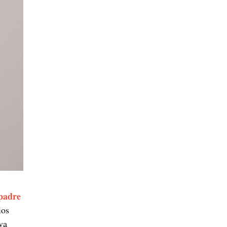
padre
ios
va