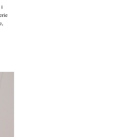
 i
erie
e,