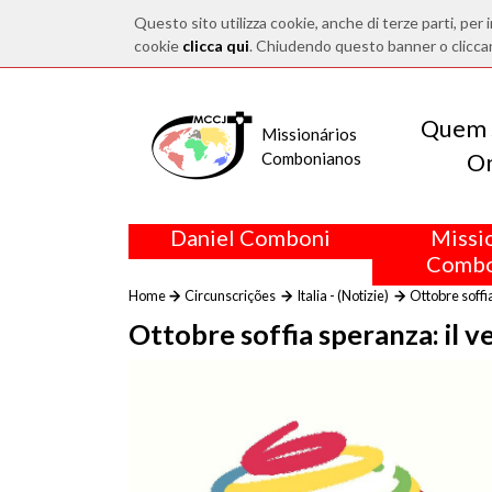
Questo sito utilizza cookie, anche di terze parti, per i
cookie
clicca qui
. Chiudendo questo banner o clicca
Quem 
Missionários
O
Combonianos
Daniel Comboni
Missi
Combo
Home
Circunscrições
Italia - (Notizie)
Ottobre soffia
Ottobre soffia speranza: il v