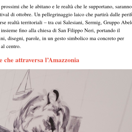
ti prossimi che le abitano e le realtà che le supportano, saranno
tival di ottobre. Un pellegrinaggio laico che partirà dalle perif
erse realtà territoriali – tra cui Salesiani, Sermig, Gruppo Abel
sieme fino alla chiesa di San Filippo Neri, portando il
i, disegni, parole, in un gesto simbolico ma concreto per
 al centro.
e che attraversa l’Amazzonia