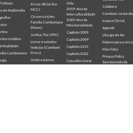
l’Istituto
Vida
A cruz oficial dos
Colabore
2019: Ano da
MCCJ
a de Multimídia
Comboni, neste di
Interculturalidade
Circunscrições
grafias
2020: Ano da
In pace Christi
Familia Comboniana
aios
Ministerialidade
(News)
Agenda
ritos
Capítulo 2003
Justiça, Paz (JPIC)
Liturgia do dia
ritos inéditos
Capítulo 2009
Livros e estudos
Palavra para a miss
iritualidade
Capítulo 2015
Notícias (Comboni
Mais lidos
Press)
ília Comboniana
Capítulo 2022
Privacy Policy
Onde estamos
urgia
Conselho Geral
Secretariado da
udium
Gabinete de
Palavra para a Missão
Missão
mbonianum
Comunicação
Quem somos
Intercapitular 2012
Testemunhas
Intercapitular 2018
Intercapitular 2025
Protecção de
menores
Secr. Economia
Secr. Formação
Secr. Missão