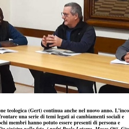
one teologica (Gert) continua anche nel nuovo anno. L’inc
rontare una serie di temi legati ai cambiamenti sociali e
 pochi membri hanno potuto essere presenti di persona e
Da sinistra nella foto, i padri Paolo Latorre, Moses Otii, Gi