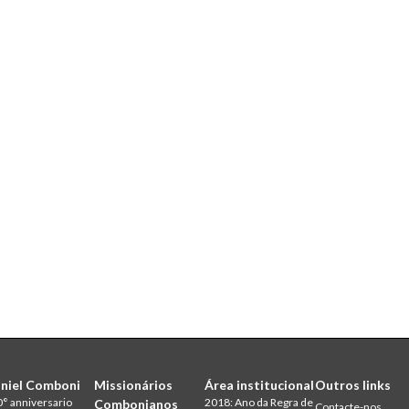
niel Comboni
Missionários
Área institucional
Outros links
° anniversario
2018: Ano da Regra de
Combonianos
Contacte-nos