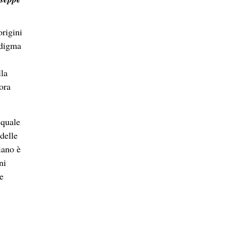
origini
adigma
lla
ora
 quale
delle
iano è
ni
e