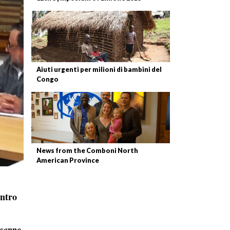
Aiuti urgenti per milioni di bambini del
Congo
News from the Comboni North
American Province
ontro
useppe