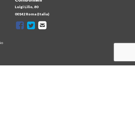
Luigi Lilio, 80
a
00142 Roma (Italia)
ão