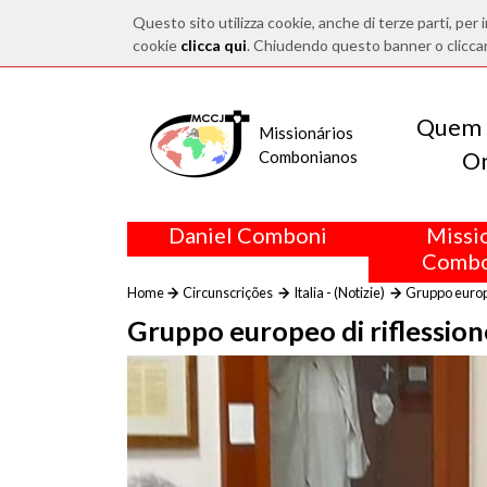
Questo sito utilizza cookie, anche di terze parti, per i
cookie
clicca qui
. Chiudendo questo banner o clicca
Quem 
Missionários
O
Combonianos
Daniel Comboni
Missi
Combo
Home
Circunscrições
Italia - (Notizie)
Gruppo europeo
Gruppo europeo di riflessione 