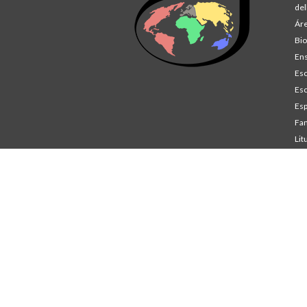
del
Áre
Bio
Ens
Esc
Esc
Esp
Fam
Lit
St
Co