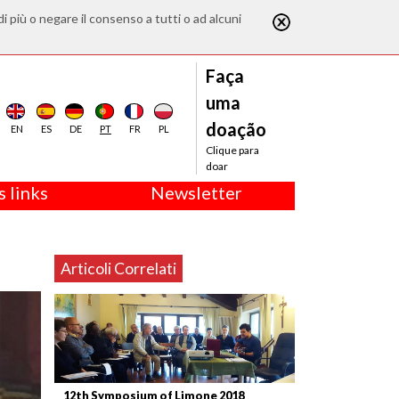
di più o negare il consenso a tutti o ad alcuni
Faça
uma
doação
EN
ES
DE
PT
FR
PL
Clique para
doar
 links
Newsletter
Articoli Correlati
12th Symposium of Limone 2018