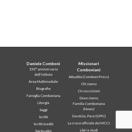
Daniele Comboni
Missionari
150° anniversario
Comboniani
dell’Istituto
Attualità (Comboni Press)
Area Multimediale
Chi siamo
Biografie
Circoscrizioni
Famiglia Comboniana
Dove siamo
Liturgia
Familia Comboniana
(News)
Saggi
Giustizia, Pace (GPIC)
Scritti
La croce ufficiale dei MCCJ
Scritti inediti
Libri e studi
Spiritualità