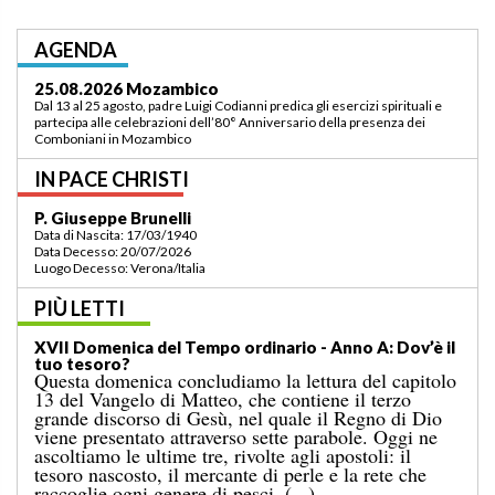
AGENDA
03.09.2026 Lomé/Togo
Padre Luigi Codianni e padre Elias Sindjalim partecipano dal 26 agosto al 3
settembre all’incontro della commissione ASCAF sulla riorganizzazione
della regione a Lomé/Togo
IN PACE CHRISTI
P. Bruno Bordonali
Data di Nascita: 01/07/1942
Data Decesso: 13/07/2026
Luogo Decesso: Verona /Italia
PIÙ LETTI
XIX Domenica del Tempo ordinario — Anno A:
“Comandami di venire verso di te!”
Il Vangelo di domenica scorsa ci raccontava il
miracolo della moltiplicazione dei pani per una
grande folla, in un luogo deserto, conclusosi con la
raccolta di dodici ceste colme di avanzi. A
quell’evento segue il noto episodio odierno, nel
quale Gesù cammina sul mare. [...]