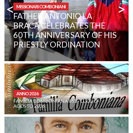
<
>
AREA ISTITUZIONALE
CENTRAL AFRICAN
REPUBLIC. A CHANGE IN
MENTALITY
CURIA - (NOTIZIE-NEWS)
 853 - LUGLIO-
INTENZIONE DI PREGHIER
COMBONIANA: AGOSTO 2