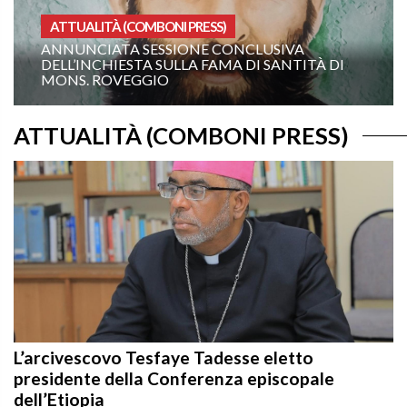
PRESS)
OMELIE ANNO A
ONE CONCLUSIVA
XIX DOMENICA DEL TE
LA FAMA DI SANTITÀ DI
ANNO A: “COMANDAMI D
TE!”
ATTUALITÀ (COMBONI PRESS)
L’arcivescovo Tesfaye Tadesse eletto
presidente della Conferenza episcopale
dell’Etiopia