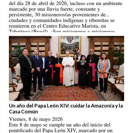
marcado por una lluvia fuerte, constante y
persistente, 30 misioneros/as provenientes de
ciudades y comunidades indígenas y ribereñas se
reunieron en el Centro Educativo Marista, en
Tabatinga (Brasil). ¡Son misioneros y misioneras
portadores/as de esperanza! [
REPAM
]
Un año del Papa León XIV: cuidar la Amazonía y la
Casa Común
Viernes, 8 de mayo 2026
Este 8 de mayo se cumple un año del inicio del
pontificado del Papa León XIV, marcado por un
llamado a construir una Iglesia con rostro